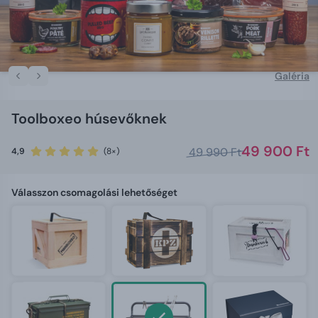
Galéria
Toolboxeo húsevőknek
49 900 Ft
49 990 Ft
4,9
(8×)
Válasszon csomagolási lehetőséget