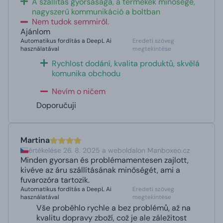
A szállítás gyorsasága, a termékek minősége,
nagyszerű kommunikáció a boltban
Nem tudok semmiről.
Ajánlom
Automatikus fordítás a DeepL Ai
Eredeti szöveg
használatával
megtekintése
Rychlost dodání, kvalita produktů, skvělá
komunika obchodu
Nevím o ničem
Doporučuji
Martina
értékelése 26. 8. 2025 a weboldalon Manboxeo.cz
Minden gyorsan és problémamentesen zajlott,
kivéve az áru szállításának minőségét, ami a
fuvarozóra tartozik.
Automatikus fordítás a DeepL Ai
Eredeti szöveg
használatával
megtekintése
Vše proběhlo rychle a bez problémů, až na
kvalitu dopravy zboží, což je ale záležitost