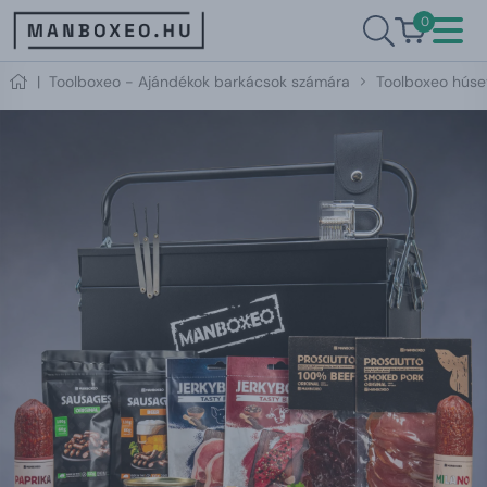
0
|
Toolboxeo - Ajándékok barkácsok számára
Toolboxeo hús