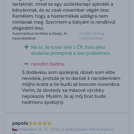
tartalmát, mivel ez egy születésnapi ajándék a
bátyámnak, és ez csak november végén lesz.
Remélem, hogy a hústermékek addigra nem
romlanak meg. Szerintem a bátyám is rendkívül
elégedett lesz.
Automatikus fordítás a DeepL Ai
Eredeti szöveg
használatával
megtekintése
Na to, že tovar išiel z ČR, bolo jeho
dodanie promptné a bez problémov.
nevidím žiadnu.
S dodávkou som spokojná, obsah som ešte
nevidela, pretože je to darček k narodeninám
môjho brata a tie budú až koncom novembra.
Verím, že dovtedy sa mäsové výrobky
nepokazia. Myslím, že aj môj brat bude
nadmieru spokojný.
pepola
értékelése 14. 10. 2025 a weboldalon Manboxeo.cz