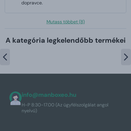
dopravce.
Mutass többet (8)
A kategória legkelendőbb termékei
info@manboxeo.hu
H-P 8:30-17.00 (Az ügyfélszolgálat angol
nyelvű)