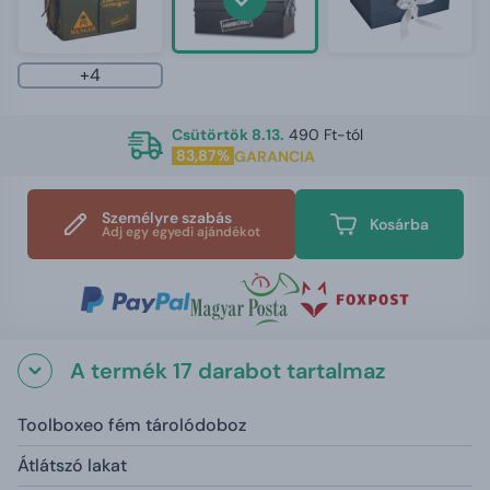
+4
Csütörtök 8.13.
490 Ft-tól
83,87%
GARANCIA
Személyre szabás
Kosárba
Adj egy egyedi ajándékot
A termék 17 darabot tartalmaz
Toolboxeo fém tárolódoboz
Átlátszó lakat