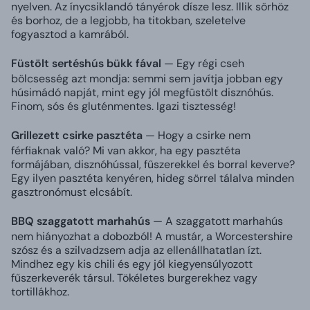
nyelven. Az ínycsiklandó tányérok dísze lesz. Illik sörhöz
és borhoz, de a legjobb, ha titokban, szeletelve
fogyasztod a kamrából.
Füstölt sertéshús bükk fával
— Egy régi cseh
bölcsesség azt mondja: semmi sem javítja jobban egy
húsimádó napját, mint egy jól megfüstölt disznóhús.
Finom, sós és gluténmentes. Igazi tisztesség!
Grillezett csirke pasztéta
— Hogy a csirke nem
férfiaknak való? Mi van akkor, ha egy pasztéta
formájában, disznóhússal, fűszerekkel és borral keverve?
Egy ilyen pasztéta kenyéren, hideg sörrel tálalva minden
gasztronómust elcsábít.
BBQ szaggatott marhahús
— A szaggatott marhahús
nem hiányozhat a dobozból! A mustár, a Worcestershire
szósz és a szilvadzsem adja az ellenállhatatlan ízt.
Mindhez egy kis chili és egy jól kiegyensúlyozott
fűszerkeverék társul. Tökéletes burgerekhez vagy
tortillákhoz.