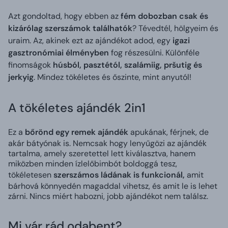
Azt gondoltad, hogy ebben az
fém dobozban csak és
kizárólag szerszámok találhatók
? Tévedtél, hölgyeim és
uraim. Az, akinek ezt az ajándékot adod, egy
igazi
gasztronómiai élményben
fog részesülni. Különféle
finomságok
húsból, pasztétól, szalámiig, pršutig és
jerkyig
. Mindez tökéletes és őszinte, mint anyutól!
A tökéletes ajándék 2in1
Ez a
bőrönd egy remek ajándék
apukának, férjnek, de
akár bátyónak is. Nemcsak hogy lenyűgözi az ajándék
tartalma, amely szeretettel lett kiválasztva, hanem
miközben minden ízlelőbimbót boldoggá tesz,
tökéletesen
szerszámos ládának is funkcionál,
amit
bárhová könnyedén magaddal vihetsz, és amit le is lehet
zárni. Nincs miért habozni, jobb ajándékot nem találsz.
Mi vár rád odabent?