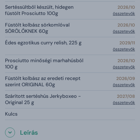
Sertéssültből készült, hidegen
2026/10
füstölt Prosciutto 100g
összetevők
Füstölt kolbász sörkomlóval
2026/10
SÖRÖLŐKNEK 60g
összetevők
Édes egzotikus curry relish, 225 g
2029/11
összetevők
Prosciutto minőségi marhahúsból
2026/10
100 g
összetevők
Füstölt kolbász az eredeti recept
2026/09
szerint ORIGINAL 60g
összetevők
Szárított sertéshús Jerkyboxeo -
2027/08
Original 25 g
összetevők
Kulcs
Leírás