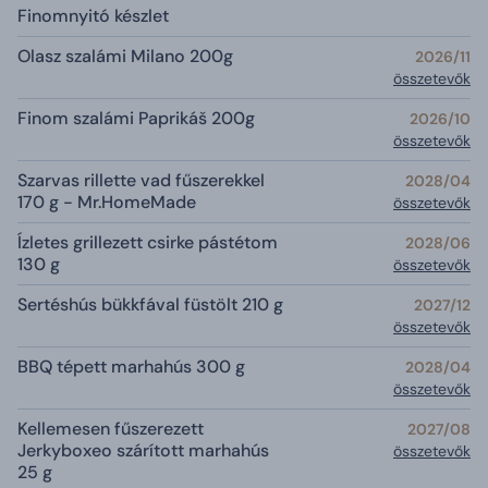
Finomnyitó készlet
Olasz szalámi Milano 200g
2026/11
összetevők
Finom szalámi Paprikáš 200g
2026/10
összetevők
Szarvas rillette vad fűszerekkel
2028/04
170 g - Mr.HomeMade
összetevők
Ízletes grillezett csirke pástétom
2028/06
130 g
összetevők
Sertéshús bükkfával füstölt 210 g
2027/12
összetevők
BBQ tépett marhahús 300 g
2028/04
összetevők
Kellemesen fűszerezett
2027/08
Jerkyboxeo szárított marhahús
összetevők
25 g