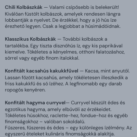
Chili Kolbászkák
— Valami csípősebb is belekerült!
Kiválóan füstölt kolbászok, amelyek rendesen lángra
lobbantják a nyelvet. De érzékkel, hogy a jó hús íze
érezhető legyen. Csak a legjobbat a húsimádóidnak.
Klasszikus Kolbászkák
— További kolbászok a
tartalékba. Egy tiszta disznóhús íz, egy kis paprikával
kiemelve. Tökéletes a kényelmes, otthoni falatozáshoz,
sörrel vagy egyéb finom italokkal.
Konfitált kacsahús kakukkfűvel
— Kacsa, mint anyutól.
Lassan főzött kacsahús, amely tökéletesen illeszkedik a
friss kakukkfű és só ízéhez. A legfinomabb egy darab
ropogós kenyéren.
Konfitált hagyma curryvel
— Curryvel készült édes és
egzotikus hagyma, amely elbűvöli az érzékeidet.
Tökéletes húsokhoz, raclette-hez, fondue-hoz és egyéb
finomságokhoz – valóban sokoldalú.
Fűszeres, fűszeres és édes – egy különleges ízélmény. Az
egyszerű ételeket kulináris finomságokká alakítja.