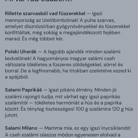
Rillette szarvasból vad fűszerekkel
— Igazi
mennyország az ízlelőbimbóinak! A puha szarvas,
amelyet disznózsírban gyógynövényekkel és fűszerekkel
konfittáltak, még sokáig a megajándékozott fejében
marad. És még többet kér.
Polski Uherák
— A legjobb ajándék minden szalámi
kedvelőnek! A hagyományos magyar salámi cseh
változata tökéletes a fűszeres zöldségekkel, sörrel és
borral. De a legfinomabb, ha titokban szeletelve eszed ki
a spájzból.
Salami Paprikáš
— Igazi pikáns élmény. Minden jó
szalámi rajongó tudja, mit várhat egy igazi paprikás
szalámitól — tökéletes harmóniát a hús és a paprika
között. És tényleg tisztességes! 100 g szalámira 120 g hús
jutott.
Salami Milano
— Mamma mia, ez egy igazi ínycsiklandó!
A cseh szalámi olaszos módon egyenesen elolvad a