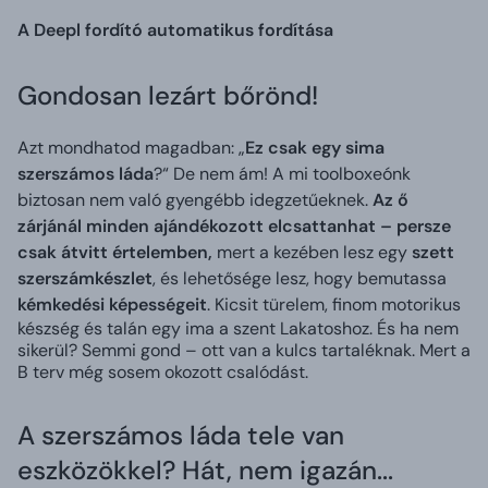
A Deepl fordító automatikus fordítása
Gondosan lezárt bőrönd!
Azt mondhatod magadban: „
Ez csak egy sima
szerszámos láda
?“ De nem ám! A mi toolboxeónk
biztosan nem való gyengébb idegzetűeknek.
Az ő
zárjánál minden ajándékozott elcsattanhat – persze
csak átvitt értelemben,
mert a kezében lesz egy
szett
szerszámkészlet
, és lehetősége lesz, hogy bemutassa
kémkedési képességeit
. Kicsit türelem, finom motorikus
készség és talán egy ima a szent Lakatoshoz. És ha nem
sikerül? Semmi gond – ott van a kulcs tartaléknak. Mert a
B terv még sosem okozott csalódást.
A szerszámos láda tele van
eszközökkel? Hát, nem igazán...