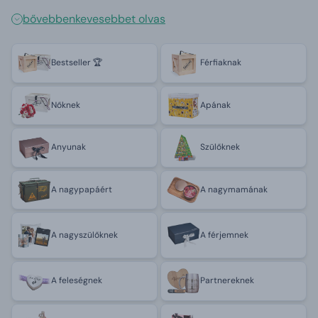
bővebben
kevesebbet olvas
Bestseller 🏆
Férfiaknak
Nőknek
Apának
Anyunak
Szülőknek
A nagypapáért
A nagymamának
A nagyszülőknek
A férjemnek
A feleségnek
Partnereknek