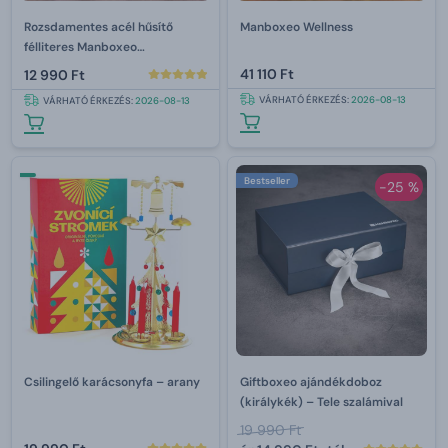
Rozsdamentes acél hűsítő
Manboxeo Wellness
félliteres Manboxeo
gravírozással
41 110 Ft
12 990 Ft
VÁRHATÓ ÉRKEZÉS:
2026-08-13
VÁRHATÓ ÉRKEZÉS:
2026-08-13
Bestseller
-25 %
Csilingelő karácsonyfa – arany
Giftboxeo ajándékdoboz
(királykék) – Tele szalámival
19 990 Ft