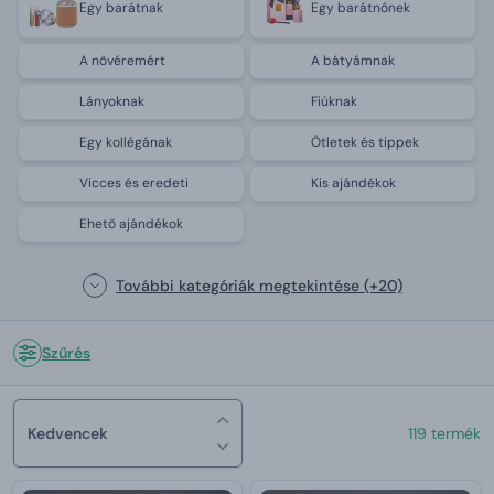
Egy barátnak
Egy barátnőnek
A nővéremért
A bátyámnak
Lányoknak
Fiúknak
Egy kollégának
Ötletek és tippek
Vicces és eredeti
Kis ajándékok
Ehető ajándékok
További kategóriák megtekintése
(+20)
Szűrés
Kedvencek
119 termék