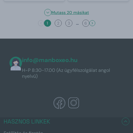
Mutass 20 másikat
...
1
2
3
6
info@manboxeo.hu
H-P 8:30-17.00 (Az ügyfélszolgálat angol
nyelvű)
HASZNOS LINKEK