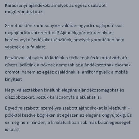
Karácsonyi ajándékok, amelyek az egész családot
megörvendeztetik
Szeretné idén karácsonykor valóban egyedi meglepetéssel
megajándékozni szeretteit? Ajándékgyárunkban olyan
karácsonyi ajándékokat készítünk, amelyek garantáltan nem
vesznek el a fa alatt:
Feszítővassal nyitható ládáink a férfiaknak és lakattal zárható
díszes ládikóink a nőknek nemcsak az ajándékozottnak okoznak
örömöt, hanem az egész családnak is, amikor figyelik a mókás
kinyitást.
Nagy választékban kínálunk elegáns ajándékcsomagokat és
díszdobozokat, köztük karácsonyfa alakúakat is!
Egyedire szabott, személyre szabott ajándékokat is készítünk –
pólóktól kezdve bögréken át egészen az elegáns öngyújtókig. És
ez még nem minden, a kínálatunkban sok más különlegességet
is talál!