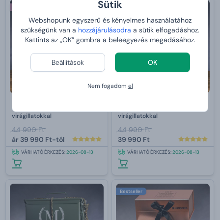
Sütik
Nőnek
Nőnek
-11 %
-11 %
Webshopunk egyszerű és kényelmes használatához
szükségünk van a
hozzájárulásodra
a sütik elfogadáshoz.
Kattints az „OK” gombra a beleegyezés megadásához.
Beállítások
OK
Nem fogadom
el
Egy láda tele illatokkal -
Damboxeo tele illatal - -
virágillatokkal
virágillatokkal
44 990 Ft
44 990 Ft
ár
39 990 Ft-tól
39 990 Ft
VÁRHATÓ ÉRKEZÉS:
2026-08-13
VÁRHATÓ ÉRKEZÉS:
2026-08-13
Bestseller