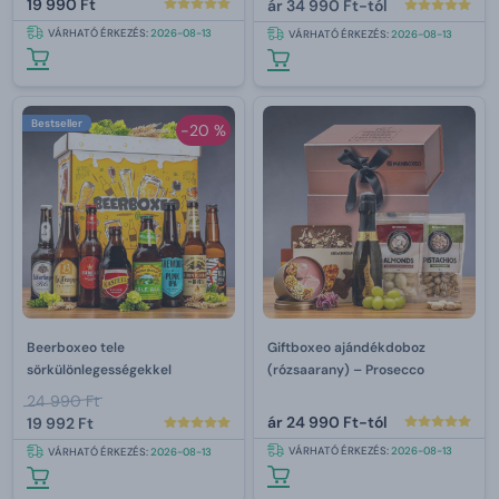
19 990 Ft
ár
34 990 Ft-tól
VÁRHATÓ ÉRKEZÉS:
2026-08-13
VÁRHATÓ ÉRKEZÉS:
2026-08-13
Bestseller
-20 %
Beerboxeo tele
Giftboxeo ajándékdoboz
sörkülönlegességekkel
(rózsaarany) – Prosecco
24 990 Ft
ár
24 990 Ft-tól
19 992 Ft
VÁRHATÓ ÉRKEZÉS:
2026-08-13
VÁRHATÓ ÉRKEZÉS:
2026-08-13