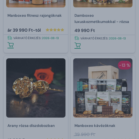
Manboxeo fitnesz rajongóknak
Damboxeo
luxuskozmetikumokkal - rózsa
ár
39 990 Ft-tól
49 990 Ft
VÁRHATÓ ÉRKEZÉS:
2026-08-13
VÁRHATÓ ÉRKEZÉS:
2026-08-13
-13 %
Arany rózsa díszdobozban
Manboxeo kávézóknak
39 990 Ft