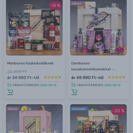
Nőnek
-13 %
Manboxeo húskedvelőknek
Damboxeo
luxuskozmetikumokkal -
39 990 Ft
levandula
ár
34 990 Ft-tól
ár
49 990 Ft-tól
VÁRHATÓ ÉRKEZÉS:
2026-08-13
VÁRHATÓ ÉRKEZÉS:
2026-08-13
Nőnek
Bestseller
-20 %