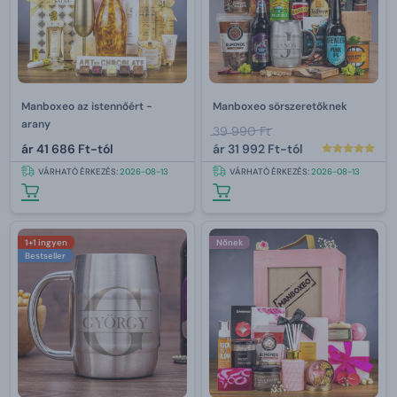
Manboxeo az istennőért -
Manboxeo sörszeretőknek
arany
39 990 Ft
ár
41 686 Ft-tól
ár
31 992 Ft-tól
VÁRHATÓ ÉRKEZÉS:
2026-08-13
VÁRHATÓ ÉRKEZÉS:
2026-08-13
1+1 ingyen
Nőnek
Bestseller