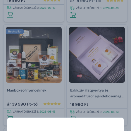
19 990 Ft
ár
14 990 Ft-tól
VÁRHATÓ ÉRKEZÉS:
2026-08-13
VÁRHATÓ ÉRKEZÉS:
2026-08-13
Bestseller
Manboxeo ínyenceknek
Exkluzív illatgyertya és
aromadiffúzor ajándékcsomag
intenzív illattal – Vanilla Warm
ár
39 990 Ft-tól
19 990 Ft
& Rose
VÁRHATÓ ÉRKEZÉS:
2026-08-13
VÁRHATÓ ÉRKEZÉS:
2026-08-13