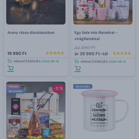
Arany rózsa díszdobozban
Egy láda tele illatokkal -
virágillatokkal
44 990 Ft
19 990 Ft
ár
39 990 Ft-tól
VÁRHATÓ ÉRKEZÉS:
2026-08-13
VÁRHATÓ ÉRKEZÉS:
2026-08-13
Nőnek
Bestseller
-11 %
Bestseller