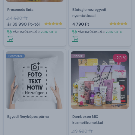
Proseccós láda
Bádoglemez egyedi
nyomtatással
44 990 Ft
ár
39 990 Ft-tól
4 790 Ft
VÁRHATÓ ÉRKEZÉS:
2026-08-13
VÁRHATÓ ÉRKEZÉS:
2026-08-13
Bestseller
Nőnek
-20 %
Egyedi fényképes párna
Damboxeo MIX
kozmetikumokkal
49 990 Ft