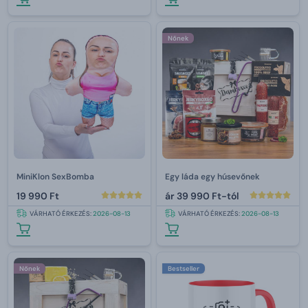
Nőnek
MiniKlon SexBomba
Egy láda egy húsevőnek
19 990 Ft
ár
39 990 Ft-tól
VÁRHATÓ ÉRKEZÉS:
2026-08-13
VÁRHATÓ ÉRKEZÉS:
2026-08-13
Nőnek
Bestseller