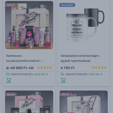
Nőnek
Bestseller
Damboxeo
Varázslatos kerámia bögre
luxuskozmetikumokkal -
egyedi nyomtatással
levandula
ár
49 990 Ft-tól
4 790 Ft
VÁRHATÓ ÉRKEZÉS:
2026-08-13
VÁRHATÓ ÉRKEZÉS:
2026-08-13
Nőnek
Nőnek