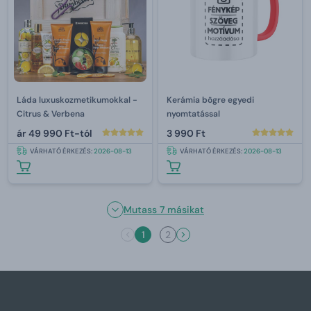
Láda luxuskozmetikumokkal -
Kerámia bögre egyedi
Citrus & Verbena
nyomtatással
ár
49 990 Ft-tól
3 990 Ft
VÁRHATÓ ÉRKEZÉS:
2026-08-13
VÁRHATÓ ÉRKEZÉS:
2026-08-13
Mutass 7 másikat
1
2