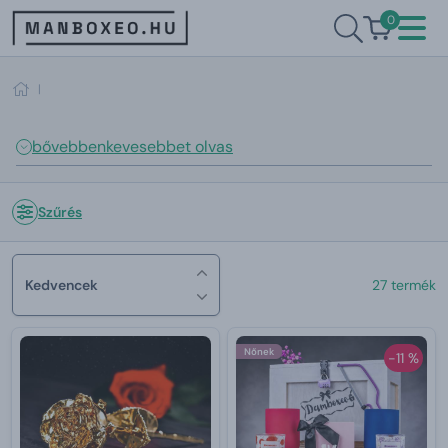
0
|
bővebben
kevesebbet olvas
Szűrés
Kedvencek
27 termék
Nőnek
-11 %