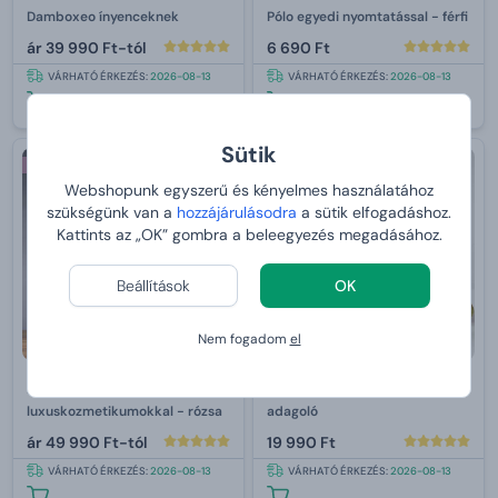
Damboxeo ínyenceknek
Pólo egyedi nyomtatással - férfi
ár
39 990 Ft-tól
6 690 Ft
VÁRHATÓ ÉRKEZÉS:
2026-08-13
VÁRHATÓ ÉRKEZÉS:
2026-08-13
Sütik
Nőnek
Webshopunk egyszerű és kényelmes használatához
szükségünk van a
hozzájárulásodra
a sütik elfogadáshoz.
Kattints az „OK” gombra a beleegyezés megadásához.
Beállítások
OK
Nem fogadom
el
Damboxeo
Praktikus gabonapehely
luxuskozmetikumokkal - rózsa
adagoló
ár
49 990 Ft-tól
19 990 Ft
VÁRHATÓ ÉRKEZÉS:
2026-08-13
VÁRHATÓ ÉRKEZÉS:
2026-08-13