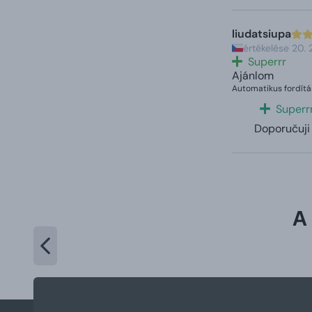
liudatsiupa
értékelése 20.
Superrr
Ajánlom
Automatikus fordítá
Superr
Doporučuji
A