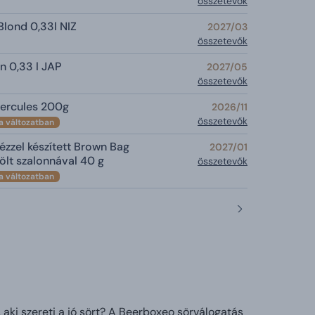
összetevők
Blond 0,33l NIZ
2027/03
összetevők
an 0,33 l JAP
2027/05
összetevők
ercules 200g
2026/11
összetevők
a változatban
ézzel készített Brown Bag
2027/01
tölt szalonnával 40 g
összetevők
a változatban
 aki szereti a jó sört? A Beerboxeo sörválogatás