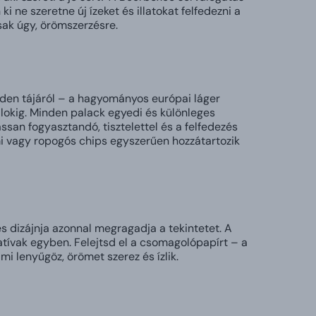
i ne szeretne új ízeket és illatokat felfedezni a
sak úgy, örömszerzésre.
den tájáról – a hagyományos európai láger
alokig. Minden palack egyedi és különleges
ssan fogyasztandó, tisztelettel és a felfedezés
mi vagy ropogós chips egyszerűen hozzátartozik
s dizájnja azonnal megragadja a tekintetet. A
atívak egyben. Felejtsd el a csomagolópapírt – a
i lenyűgöz, örömet szerez és ízlik.