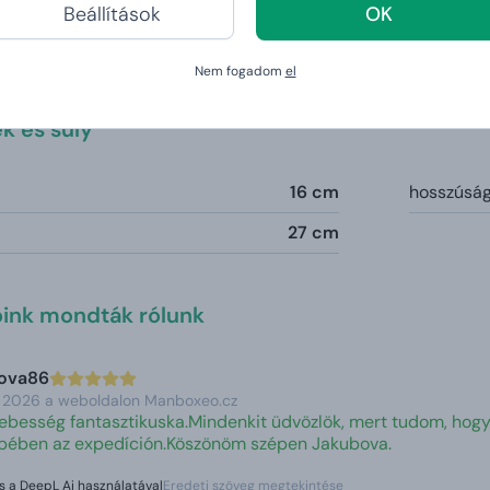
pásnál elvarázsol az ízek harmóniája és a jellegzetes illat. Tök
Beállítások
OK
ps – Füstölt szalonnás burgonyachips 40 g -
Szerelem első
Nem fogadom
el
rható ezzel a mondattal. A bükkfával füstölt szalonna intenzív 
k és súly
16 cm
hosszúság
27 cm
óink mondták rólunk
bova86
3. 2026 a weboldalon Manboxeo.cz
 sebesség fantasztikuska.Mindenkit üdvözlök, mert tudom, hogy
repében az expedíción.Köszönöm szépen Jakubova.
s a DeepL Ai használatával
Eredeti szöveg megtekintése