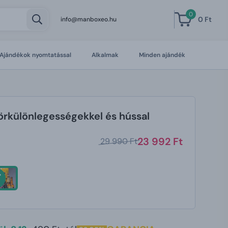
0
0 Ft
info@manboxeo.hu
Ajándékok nyomtatással
Alkalmak
Minden ajándék
örkülönlegességekkel és hússal
23 992 Ft
29 990 Ft