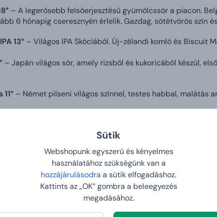
18°
– A legerősebb felsőerjesztésű gyümölcssör a piacon. Belg
lább 6 hónapig cseresznyén érlelik. Gazdag, sötétvörös szín és
IPA 13°
– Világos IPA Skóciából. Új-zélandi komló és Biscuit Mal
°
– Japán világos sör, amely rizsből és kukoricából készül, els
s 11°
– Német pilseni világos színnel, testes habbal, malátás 
d 16°
– Világos trappista sör, felsőerjesztésű, tiszta színű és
Sütik
kohol: 7 %.
Webshopunk egyszerű és kényelmes
elles
– Különleges olasz világos sör harmonikus illattal és könn
használatához szükségünk van a
hozzájárulásodra
a sütik elfogadáshoz.
z sörkomlóval 60 g -
A sör és a hús mindig is jól megfértek e
Kattints az „OK” gombra a beleegyezés
g igazi ízorgiát kínálnak. Elég egy falat, és nem tudsz majd leá
megadásához.
les szalámi 200 g -
Különleges szalámi, amely ötvözi a hagy