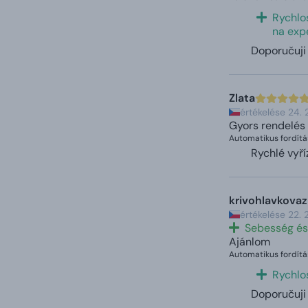
Rychlos
na exp
Doporučuji
Zlata
értékelése 24.
Gyors rendelés 
Automatikus fordítá
Rychlé vyř
krivohlavkovaz
értékelése 22.
Sebesség és
Ajánlom
Automatikus fordítá
Rychlo
Doporučuji