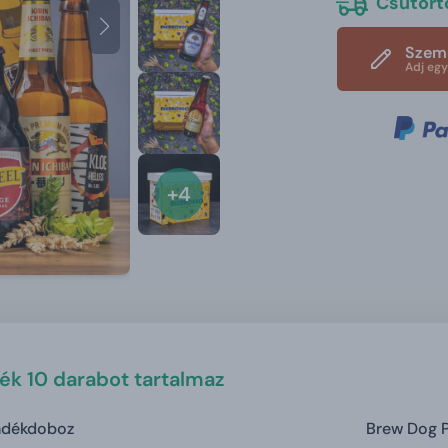
Csütörtö
Szemé
Adj egy
+4
ék 10 darabot tartalmaz
ndékdoboz
Brew Dog P