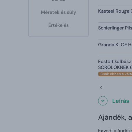
Kasteel Rouge 0
Méretek és súly
Értékelés
Schierlinger Pil
Granda KLOE He
Füstölt kolbász
SÖRÖLŐKNEK 
Csak ebben a vált
Leírás
Ajándék, 
Egyedi ajándéko