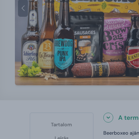
A term
Tartalom
Beerboxeo ajá
Leírás