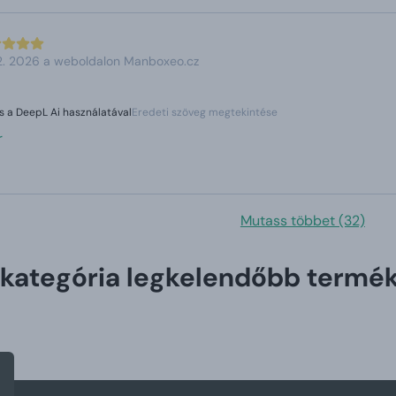
 2. 2026 a weboldalon Manboxeo.cz
s a DeepL Ai használatával
Eredeti szöveg megtekintése
r
Mutass többet (32)
 kategória legkelendőbb termék