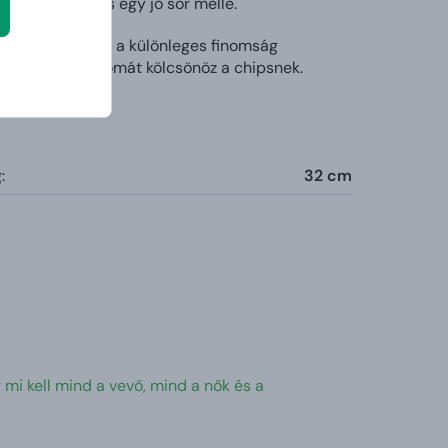
életes választás egy jó sör mellé.
 harapásra – ez a különleges finomság
ízt és gazdag aromát kölcsönöz a chipsnek.
:
32 cm
 mi kell mind a vevő, mind a nők és a