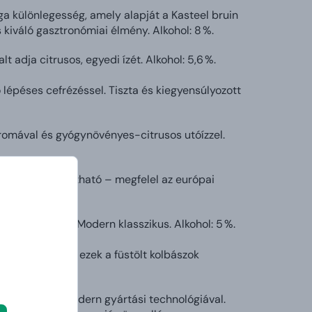
a különlegesség, amely alapját a Kasteel bruin
 kiváló gasztronómiai élmény. Alkohol: 8 %.
t adja citrusos, egyedi ízét. Alkohol: 5,6 %.
ő lépéses cefrézéssel. Tiszta és kiegyensúlyozott
aromával és gyógynövényes-citrusos utóízzel.
 könnyen fogyasztható – megfelel az európai
yed ízvilággal. Modern klasszikus. Alkohol: 5 %.
gymás mellett – ezek a füstölt kolbászok
llni!
ományokat a modern gyártási technológiával.