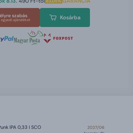
k 8.13.
490 Ft-tól
GARANCIA
83,05%
lyre szabás
Kosárba
 egyedi ajándékot
unk IPA 0,33 l SCO
2027/06