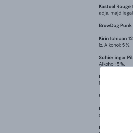
Kasteel Rouge 
adja, majd lega
BrewDog Punk 
Kirin Ichiban 12
íz. Alkohol: 5 %.
Schierlinger Pil
Alkohol: 5 %.
La Trappe Blon
ízlésvilágnak. Al
Granda KLOE H
Füstölt kolbás
sörkomlóval pedi
Prémium Herku