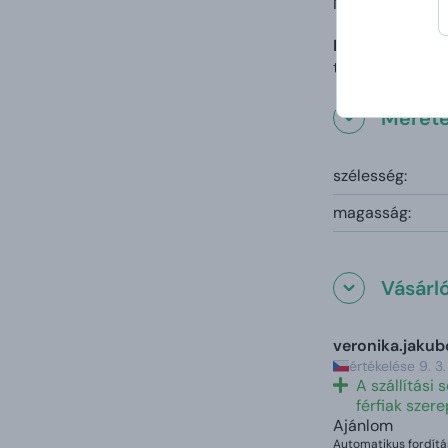
Már az első hara
Brown Bag Cris
tökéletesen leí
Mérete
szélesség:
magasság:
Vásárl
veronika.jaku
értékelése 9. 
A szállítási
férfiak sze
Ajánlom
Automatikus fordítá