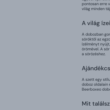
pontosan erre va
világ minden tá
A világ íz
A dobozban gond
söröktől az egz
ízélményt nyújt,
örömével. A sör
a sörözéshez.
Ajándékcs
A szett egy stí
doboz oldalain 
Beerboxeo doboz
Mit találs