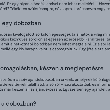
ló. Ez egy olyan ajándék, amivel nem lehet mellélőni – hiszen k
járól? Tökéletes születésnapra, névnapra, karácsonyra vagy c
ei egy dobozban
osan kiválogatott sörkülönlegességek találhatók a világ min
otikus kézműves sörökön át egészen az erősebb, karakteres it
 amit a hétköznapi boltokban nem lehet megtalálni. Ez a sör la
 mellé egy kis harapnivalót is csomagoltunk. Egy jóféle szalá
omagolásban, készen a meglepetésre
lusos és masszív ajándékdobozban érkezik, amelynek különlege
érdekes tények találhatók a sörről – szórakoztatóak és inform
 már készen áll az ajándékozásra. Egyszerűen egy ajándék, am
z a dobozban?