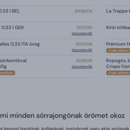
,33 l BEL
La Trappe 
2028/04
s 0,33 l GER
Kirin Ichib
2027/01
összetevők
lles 0,33 ITA üveg
Prémium H
2027/06
összetevők
Csak ebben 
 sörkomlóval
Ropogós, k
2026/10
60g
Crisps füs
összetevők
ozatban
Csak ebben 
ami minden sörrajongónak örömet okoz
t keresel barátnak, kollégának, testvérnek vagy akár apósnak,