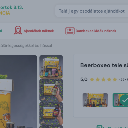
örtök 8.13.
NCIA
al
Ajándékok nőknek
Damboxeo ládák nőknek
különlegességekkel és hússal
Beerboxeo tele s
5,0
(33×)