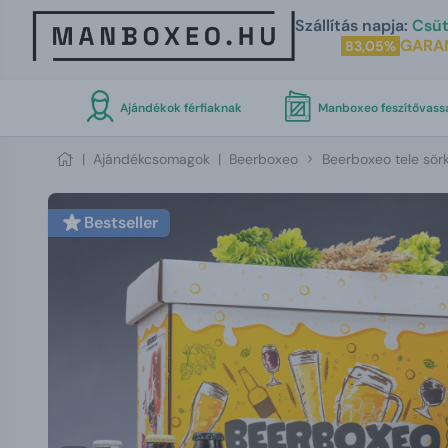
Szállítás napja:
Csüt
GARA
83,05%
Ajándékok férfiaknak
Manboxeo feszítővass
|
Ajándékcsomagok
|
Beerboxeo
Beerboxeo tele sör
Bestseller