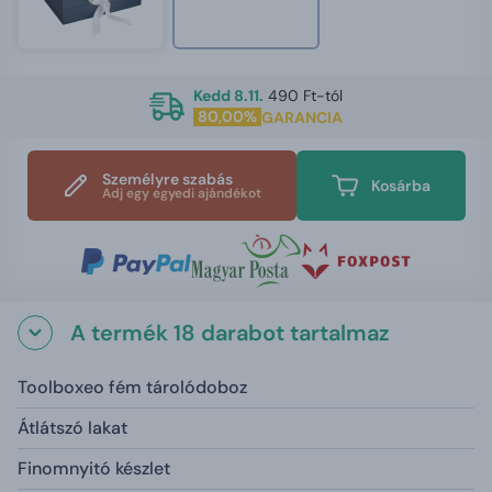
Kedd 8.11.
490 Ft-tól
80,00%
GARANCIA
Személyre szabás
Kosárba
Adj egy egyedi ajándékot
A termék 18 darabot tartalmaz
Toolboxeo fém tárolódoboz
Átlátszó lakat
Finomnyitó készlet