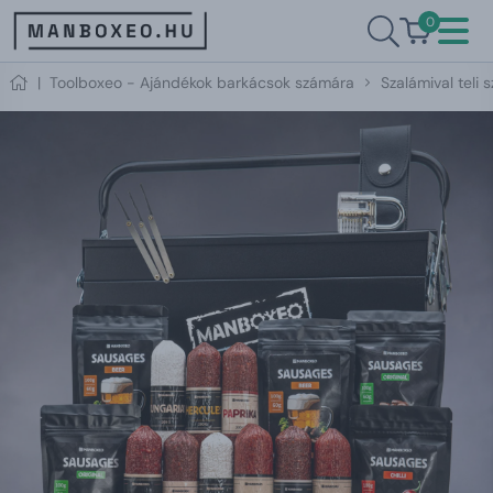
0
|
Toolboxeo - Ajándékok barkácsok számára
Szalámival teli