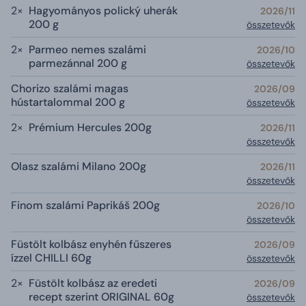
2×
Hagyományos polický uherák
2026/11
200 g
összetevők
2×
Parmeo nemes szalámi
2026/10
parmezánnal 200 g
összetevők
Chorizo ​​szalámi magas
2026/09
hústartalommal 200 g
összetevők
2×
Prémium Hercules 200g
2026/11
összetevők
Olasz szalámi Milano 200g
2026/11
összetevők
Finom szalámi Paprikáš 200g
2026/10
összetevők
Füstölt kolbász enyhén fűszeres
2026/09
ízzel CHILLI 60g
összetevők
2×
Füstölt kolbász az eredeti
2026/09
recept szerint ORIGINAL 60g
összetevők