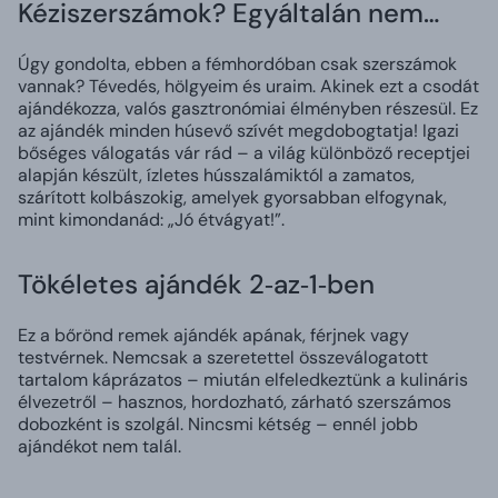
Kéziszerszámok? Egyáltalán nem…
Úgy gondolta, ebben a fémhordóban csak szerszámok
vannak? Tévedés, hölgyeim és uraim. Akinek ezt a csodát
ajándékozza, valós gasztronómiai élményben részesül. Ez
az ajándék minden húsevő szívét megdobogtatja! Igazi
bőséges válogatás vár rád – a világ különböző receptjei
alapján készült, ízletes hússzalámiktól a zamatos,
szárított kolbászokig, amelyek gyorsabban elfogynak,
mint kimondanád: „Jó étvágyat!”.
Tökéletes ajándék 2‑az‑1‑ben
Ez a bőrönd remek ajándék apának, férjnek vagy
testvérnek. Nemcsak a szeretettel összeválogatott
tartalom káprázatos – miután elfeledkeztünk a kulináris
élvezetről – hasznos, hordozható, zárható szerszámos
dobozként is szolgál. Nincsmi kétség – ennél jobb
ajándékot nem talál.