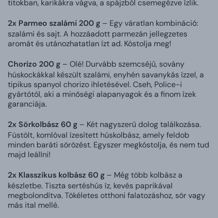
titokban, karikákra vágva, a spájzból csemegézve ízlik.
2x Parmeo szalámi 200 g
– Egy váratlan kombináció:
szalámi és sajt. A hozzáadott parmezán jellegzetes
aromát és utánozhatatlan ízt ad. Kóstolja meg!
Chorizo 200 g
– Olé! Durvább szemcséjű, sovány
húskockákkal készült szalámi, enyhén savanykás ízzel, a
tipikus spanyol chorizo ihletésével. Cseh, Police-i
gyártótól, aki a minőségi alapanyagok és a finom ízek
garanciája.
2x Sörkolbász 60 g
– Két nagyszerű dolog találkozása.
Füstölt, komlóval ízesített húskolbász, amely feldob
minden baráti sörözést. Egyszer megkóstolja, és nem tud
majd leállni!
2x Klasszikus kolbász 60 g
– Még több kolbász a
készletbe. Tiszta sertéshús íz, kevés paprikával
megbolondítva. Tökéletes otthoni falatozáshoz, sör vagy
más ital mellé.