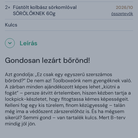
2×
Füstölt kolbász sörkomlóval
2026/10
SÖRÖLŐKNEK 60g
összetevők
Kulcs
Leírás
Gondosan lezárt bőrönd!
Azt gondolja: „Ez csak egy egyszerű szerszámos
bőrönd?” De nem az! Toolboxeónk nem gyengéknek való.
A zárban minden ajándékozott képes lehet „kiütni a
fogát” – persze átvitt értelemben, hiszen kézben tartja a
lockpick-készletet, hogy fitogtassa kémes képességeit.
Kelleni fog egy kis türelem, finom kézügyesség – talán
még ima a védőszent zárszerelőhöz is. És ha mégsem
sikerül? Semmi gond – van tartalék kulcs. Mert B-terv
mindig jól jön.