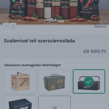
Galéria
Szalámival teli szerszámosláda
49 990 Ft
Válasszon csomagolási lehetőséget
+2