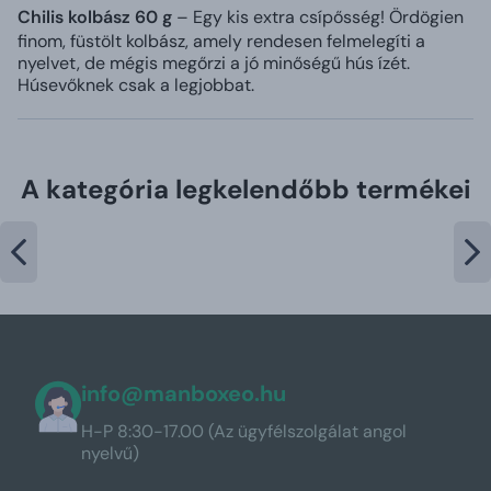
Chilis kolbász 60 g
– Egy kis extra csípősség! Ördögien
finom, füstölt kolbász, amely rendesen felmelegíti a
nyelvet, de mégis megőrzi a jó minőségű hús ízét.
Húsevőknek csak a legjobbat.
A kategória legkelendőbb termékei
info@manboxeo.hu
H-P 8:30-17.00 (Az ügyfélszolgálat angol
nyelvű)