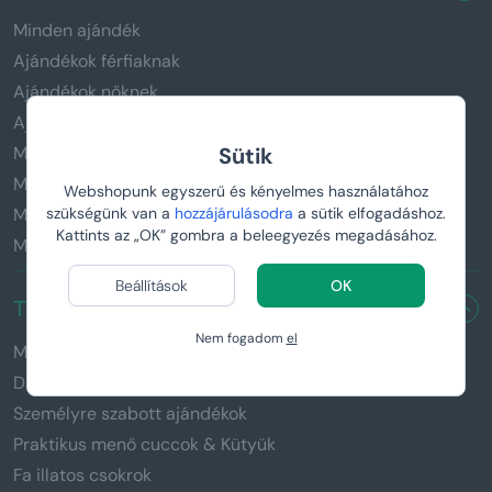
Minden ajándék
Ajándékok férfiaknak
Ajándékok nőknek
Ajándékok gyerekeknek
Manboxeo sörszeretőknek
Sütik
Manboxeo horgászoknak
Webshopunk egyszerű és kényelmes használatához
Manboxeo kávézóknak
szükségünk van a
hozzájárulásodra
a sütik elfogadáshoz.
Kattints az „OK” gombra a beleegyezés megadásához.
Manboxeo fitnesz rajongóknak
Beállítások
OK
TERMÉKEINK
Nem fogadom
el
Manboxeo feszítővassal
Damboxeo kiss lakattal és fűrésszel
Személyre szabott ajándékok
Praktikus menő cuccok & Kütyük
Fa illatos csokrok