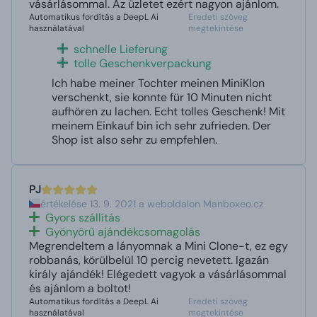
vásárlásommal. Az üzletet ezért nagyon ajánlom.
Automatikus fordítás a DeepL Ai
Eredeti szöveg
használatával
megtekintése
schnelle Lieferung
tolle Geschenkverpackung
Ich habe meiner Tochter meinen MiniKlon
verschenkt, sie konnte für 10 Minuten nicht
aufhören zu lachen. Echt tolles Geschenk! Mit
meinem Einkauf bin ich sehr zufrieden. Der
Shop ist also sehr zu empfehlen.
PJ
értékelése 13. 9. 2021 a weboldalon Manboxeo.cz
Gyors szállítás
Gyönyörű ajándékcsomagolás
Megrendeltem a lányomnak a Mini Clone-t, ez egy
robbanás, körülbelül 10 percig nevetett. Igazán
király ajándék! Elégedett vagyok a vásárlásommal
és ajánlom a boltot!
Automatikus fordítás a DeepL Ai
Eredeti szöveg
használatával
megtekintése