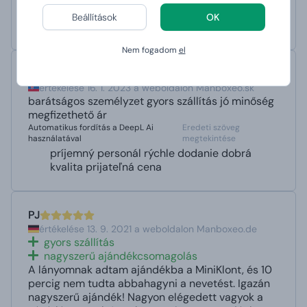
Dovoz i zpracování bylo velmi rychlé
Beállítások
OK
Doporučuji
Nem fogadom
el
Hana
értékelése 16. 1. 2023 a weboldalon Manboxeo.sk
barátságos személyzet gyors szállítás jó minőség
megfizethető ár
Automatikus fordítás a DeepL Ai
Eredeti szöveg
használatával
megtekintése
príjemný personál rýchle dodanie dobrá
kvalita prijateľná cena
PJ
értékelése 13. 9. 2021 a weboldalon Manboxeo.de
gyors szállítás
nagyszerű ajándékcsomagolás
A lányomnak adtam ajándékba a MiniKlont, és 10
percig nem tudta abbahagyni a nevetést. Igazán
nagyszerű ajándék! Nagyon elégedett vagyok a