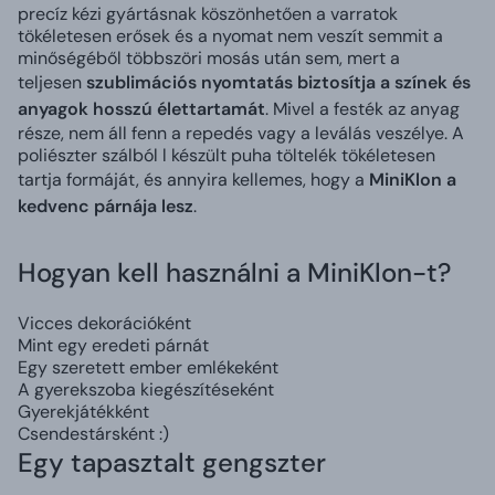
precíz kézi gyártásnak köszönhetően a varratok
tökéletesen erősek és a nyomat nem veszít semmit a
minőségéből többszöri mosás után sem, mert a
teljesen
szublimációs nyomtatás biztosítja a színek és
anyagok hosszú élettartamát
. Mivel a festék az anyag
része, nem áll fenn a repedés vagy a leválás veszélye. A
poliészter szálból l készült puha töltelék tökéletesen
tartja formáját, és annyira kellemes, hogy a
MiniKlon a
kedvenc párnája lesz
.
Hogyan kell használni a MiniKlon-t?
Vicces dekorációként
Mint egy eredeti párnát
Egy szeretett ember emlékeként
A gyerekszoba kiegészítéseként
Gyerekjátékként
Csendestársként :)
Egy tapasztalt gengszter