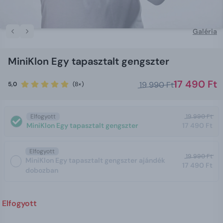
Galéria
MiniKlon Egy tapasztalt gengszter
17 490 Ft
19 990 Ft
5,0
(8×)
Elfogyott
19 990 Ft
MiniKlon Egy tapasztalt gengszter
17 490 Ft
Elfogyott
19 990 Ft
MiniKlon Egy tapasztalt gengszter ajándék
17 490 Ft
dobozban
Elfogyott