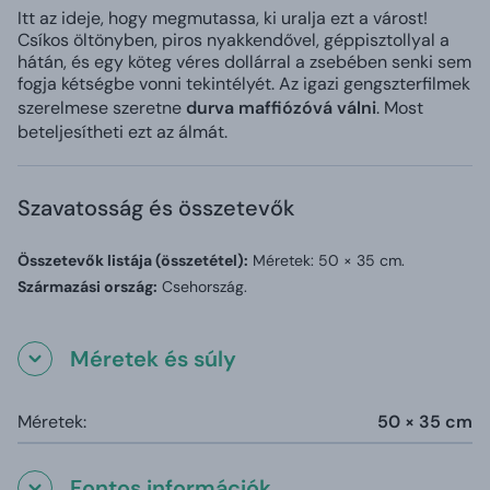
Itt az ideje, hogy megmutassa, ki uralja ezt a várost!
Csíkos öltönyben, piros nyakkendővel, géppisztollyal a
hátán, és egy köteg véres dollárral a zsebében senki sem
fogja kétségbe vonni tekintélyét. Az igazi gengszterfilmek
szerelmese szeretne
durva maffiózóvá válni
. Most
beteljesítheti ezt az álmát.
Szavatosság és összetevők
Összetevők listája (összetétel):
Méretek: 50 × 35 cm.
Származási ország:
Csehország.
Méretek és súly
Méretek:
50 × 35 cm
Fontos információk