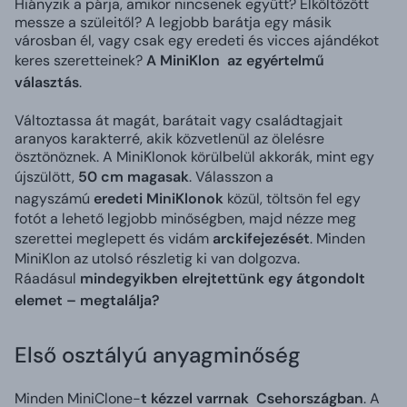
Hiányzik a párja, amikor nincsenek együtt? Elköltözött
messze a szüleitől? A legjobb barátja egy másik
városban él, vagy csak egy eredeti és vicces ajándékot
keres szeretteinek?
A MiniKlon az egyértelmű
választás
.
Változtassa át magát, barátait vagy családtagjait
aranyos karakterré, akik közvetlenül az ölelésre
ösztönöznek. A MiniKlonok körülbelül akkorák, mint egy
újszülött,
50 cm magasak
. Válasszon a
nagyszámú
eredeti MiniKlonok
közül, töltsön fel egy
fotót a lehető legjobb minőségben, majd nézze meg
szerettei meglepett és vidám
arckifejezését
. Minden
MiniKlon az utolsó részletig ki van dolgozva.
Ráadásul
mindegyikben elrejtettünk egy átgondolt
elemet – megtalálja?
Első osztályú anyagminőség
Minden MiniClone-
t kézzel varrnak Csehországban
. A