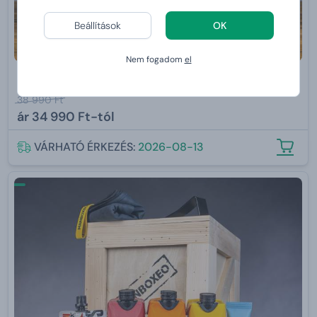
Beállítások
OK
Nem fogadom
el
Manboxeo chilis
38 990 Ft
ár
34 990 Ft-tól
VÁRHATÓ ÉRKEZÉS:
2026-08-13