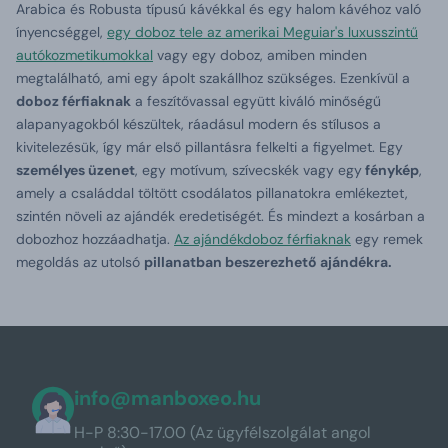
Arabica és Robusta típusú kávékkal és egy halom kávéhoz való
ínyencséggel,
egy doboz tele az amerikai Meguiar's luxusszintű
autókozmetikumokkal
vagy egy doboz, amiben minden
megtalálható, ami egy ápolt szakállhoz szükséges. Ezenkívül a
doboz férfiaknak
a feszítővassal együtt kiváló minőségű
alapanyagokból készültek, ráadásul modern és stílusos a
kivitelezésük, így már első pillantásra felkelti a figyelmet. Egy
személyes üzenet
, egy motívum, szívecskék vagy egy
fénykép
,
amely a családdal töltött csodálatos pillanatokra emlékeztet,
szintén növeli az ajándék eredetiségét. És mindezt a kosárban a
dobozhoz hozzáadhatja.
Az ajándékdoboz férfiaknak
egy remek
megoldás az utolsó
pillanatban beszerezhető ajándékra.
info@manboxeo.hu
H-P 8:30-17.00 (Az ügyfélszolgálat angol