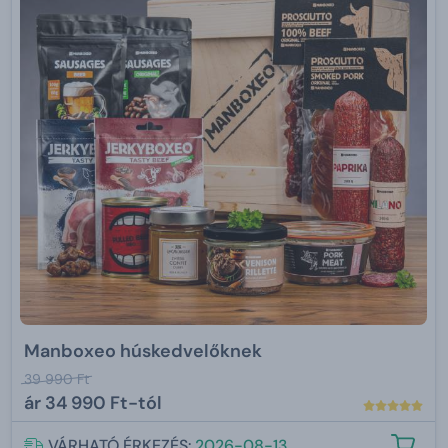
Manboxeo húskedvelőknek
39 990 Ft
ár
34 990 Ft-tól
VÁRHATÓ ÉRKEZÉS:
2026-08-13