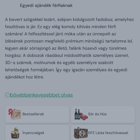
Egyedi ajándék férfiaknak
A bevert szögekkel lezárt, szépen kidolgozott fadoboz, amelyhez
feszítővas is jár. Ez egy elég komoly kihívás minden férfi
számára! A felfeszítéssel járó móka után az ünnepelt az
ízlésének pontosan megfelelő prémium minőségű tartalomra lel,
legyen akár sörrajongó az illető, falánk húsevő vagy türelmes
horgász. A dobozok ráadásul módosíthatók személyes üzenet,
3D-s számok, motívumok és egyéb személyre szabott
lehetőségek formájában. Így egy igazán személyes és egyedi
ajándékot hoz létre.
bővebben
kevesebbet olvas
Bestsellerek
Sör és Hús
Ínyencségek
KPZ Láda feszítővassal