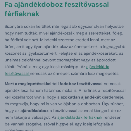
Fa ajándékdoboz feszítővassal
férfiaknak
Bizonyára sokan kerültek már legalább egyszer olyan helyzetbe,
hogy nem tudták, mivel ajándékozzák meg a szeretteiket, főleg,
ha férfiról volt szó. Mindenki szeretne eredeti lenni, mert az
öröm, amit egy ilyen ajándék okoz az ünnepeltnek, a legnagyobb
köszönet az igyekezetünkért. Felejtse el az ajándékkosarakat, az
unalmas celofánnal bevont csomagokat vagy az áporodott
kölnit. Próbálja meg egy kicsit másképp! Az
ajándékláda
feszítővassal
nemcsak az ünnepelt számára lesz meglepetés.
Mert a meglepetésekkel teli fadoboz feszítővassal
nemcsak
ajándék lesz, hanem hatalmas móka is. A férfinak a feszítővassal
kell közelharcot vívnia, hogy a
szokatlan ajándékát
kiérdemelje,
és megtudja, hogy mi is van valójában a dobozban. Úgy tűnhet,
hogy az
ajándékdoboz
a feszítővassal azonnal kienged, de ez
nem takarja a valóságot. Az
ajándékládák férfiaknak
rendesen
be vannak szögelve, szóval higgye el, egy ideig lefoglalja a
születésnapost.