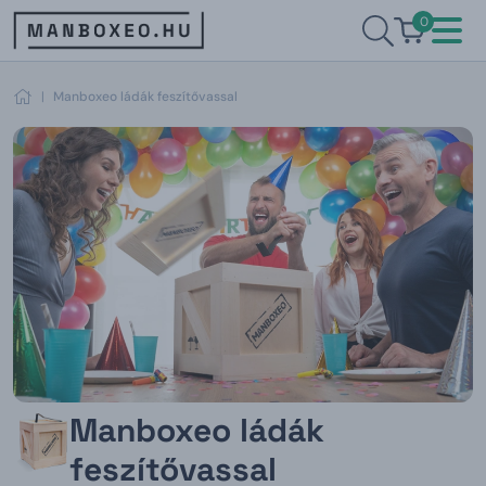
0
|
Manboxeo ládák feszítővassal
Manboxeo ládák
feszítővassal