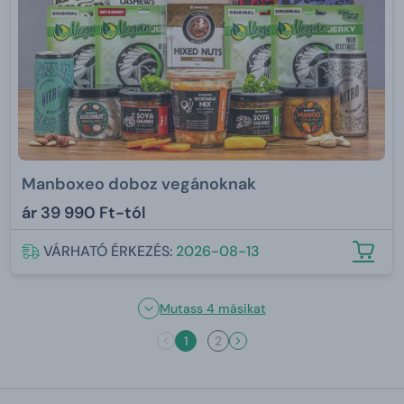
Manboxeo doboz vegánoknak
ár
39 990 Ft-tól
VÁRHATÓ ÉRKEZÉS:
2026-08-13
Mutass 4 másikat
1
2