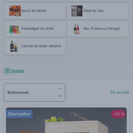
Sport és Hobbi
Kávé és Tea
Édességek és chilik
Bor, Prosecco, Pezsgő
Likőrök és fehér Alkohol
Szűrés
Kedvencek
24 termék
Bestseller
-20 %