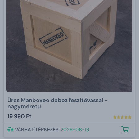
Üres Manboxeo doboz feszítővassal -
nagyméretű
19 990 Ft
VÁRHATÓ ÉRKEZÉS:
2026-08-13