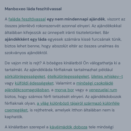
Manboxeo láda feszítővassal
A
faláda feszítővassal
egy nem mindennapi ajándék
, viszont az
összes jelenlévő rokonszenvét azonnal elnyeri. Az ajándékokkal
általában kifejezzük az ünnepelt iránti tiszteletünket. Bár
ajándékként egy láda
egyesek számára kissé furcsának tűnik,
biztos lehet benne, hogy abszolút eltér az összes unalmas és
szokványos ajándéktól.
De vajon mit is rejt? A bőséges kínálatból Ön válogathatja ki a
tartalmát. Az ajándékláda férfiaknak tartalmazhat például
sörkülönlegességeket
,
ételkülönlegességeket
,
ízletes whiskey-t
vagy
külföldi édességeket
. Valamint a
minőségi csokoládé
ajándékcsomagolásban
, a
morva bor
vagy a
venezuelai rum
biztos, hogy számos férfi tetszését elnyeri. Az ajándékdobozok
férfiaknak olyan,
a világ különböző tájairól származó különféle
csemegéket
, is rejthetnek, amelyek itthon általában nem is
kaphatók.
A kínálatban szerepel a
kávéimádók doboza
tele minőségi