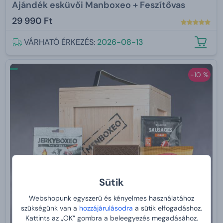
Ajándék esküvői Manboxeo + Feszítővas
29 990 Ft
VÁRHATÓ ÉRKEZÉS:
2026-08-13
-10 %
Sütik
Webshopunk egyszerű és kényelmes használatához
szükségünk van a
hozzájárulásodra
a sütik elfogadáshoz.
Kattints az „OK” gombra a beleegyezés megadásához.