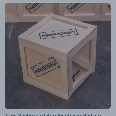
Üres Manboxeo doboz feszítővassal - kicsi