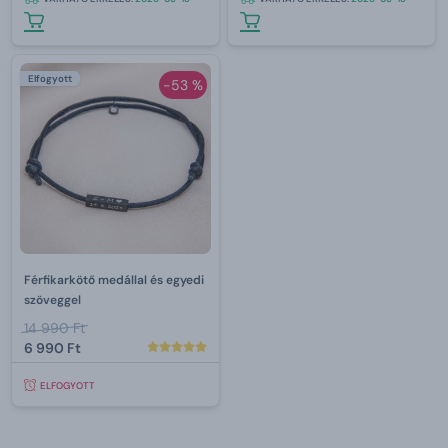
Elfogyott
-53 %
Férfikarkötő medállal és egyedi
szöveggel
14 990 Ft
6 990 Ft
ELFOGYOTT