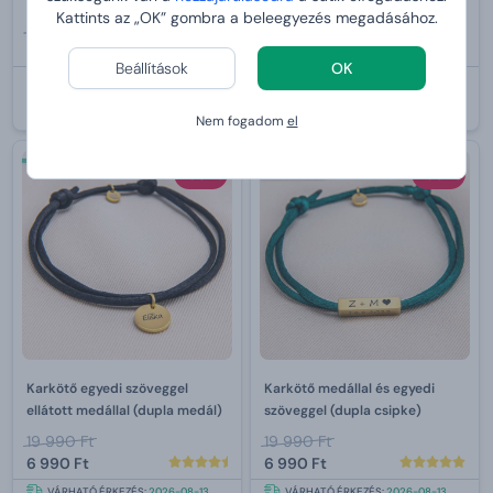
Kattints az „OK” gombra a beleegyezés megadásához.
7 690 Ft
19 990 Ft
6 990 Ft
6 990 Ft
Beállítások
OK
VÁRHATÓ ÉRKEZÉS:
2026-08-13
VÁRHATÓ ÉRKEZÉS:
2026-08-13
Nem fogadom
el
-65 %
Bestseller
-65 %
Karkötő egyedi szöveggel
Karkötő medállal és egyedi
ellátott medállal (dupla medál)
szöveggel (dupla csipke)
19 990 Ft
19 990 Ft
6 990 Ft
6 990 Ft
VÁRHATÓ ÉRKEZÉS:
2026-08-13
VÁRHATÓ ÉRKEZÉS:
2026-08-13