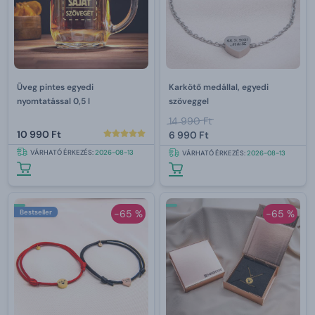
Üveg pintes egyedi
Karkötő medállal, egyedi
nyomtatással 0,5 l
szöveggel
14 990 Ft
10 990 Ft
6 990 Ft
VÁRHATÓ ÉRKEZÉS:
2026-08-13
VÁRHATÓ ÉRKEZÉS:
2026-08-13
Bestseller
-65 %
-65 %