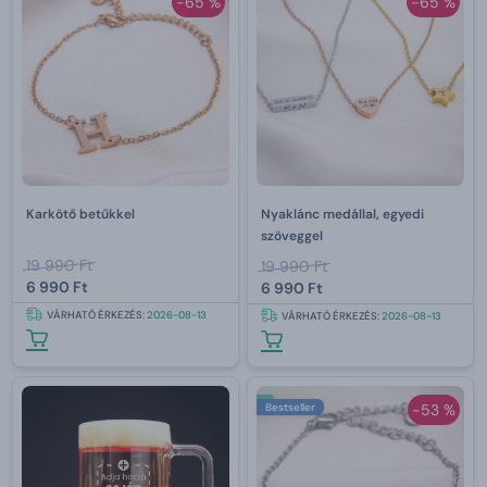
-65 %
-65 %
Karkötő betűkkel
Nyaklánc medállal, egyedi
szöveggel
19 990 Ft
19 990 Ft
6 990 Ft
6 990 Ft
VÁRHATÓ ÉRKEZÉS:
2026-08-13
VÁRHATÓ ÉRKEZÉS:
2026-08-13
Bestseller
-53 %