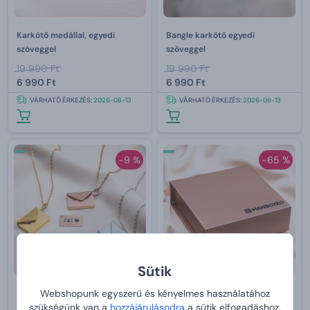
Karkötő medállal, egyedi
Bangle karkötő egyedi
szöveggel
szöveggel
19 990 Ft
19 990 Ft
6 990 Ft
6 990 Ft
VÁRHATÓ ÉRKEZÉS:
2026-08-13
VÁRHATÓ ÉRKEZÉS:
2026-08-13
-9 %
-65 %
Sütik
Webshopunk egyszerű és kényelmes használatához
Nyaklánc üzenettel,
Karkötő egyedi szöveggel
szükségünk van a
hozzájárulásodra
a sütik elfogadáshoz.
borítékban, saját szöveggel
ellátott medállal