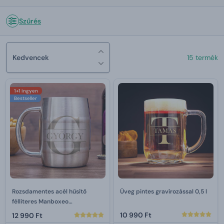
Szűrés
Kedvencek
15 termék
1+1 ingyen
Bestseller
Rozsdamentes acél hűsítő
Üveg pintes gravírozással 0,5 l
félliteres Manboxeo
gravírozással
10 990 Ft
12 990 Ft