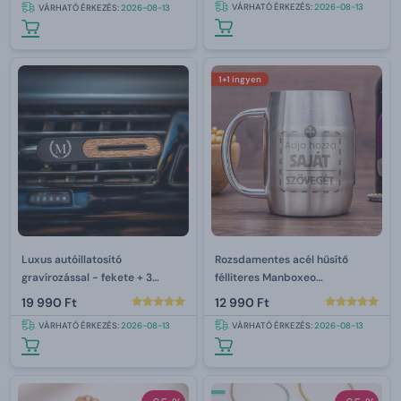
VÁRHATÓ ÉRKEZÉS:
2026-08-13
VÁRHATÓ ÉRKEZÉS:
2026-08-13
1+1 ingyen
Luxus autóillatosító
Rozsdamentes acél hűsítő
gravírozással - fekete + 3
félliteres Manboxeo
újratöltődéssel
gravírozással
19 990 Ft
12 990 Ft
VÁRHATÓ ÉRKEZÉS:
2026-08-13
VÁRHATÓ ÉRKEZÉS:
2026-08-13