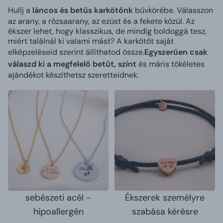
Hullj a
láncos és betűs karkötőnk
bűvkörébe. Válasszon
az arany, a rózsaarany, az ezüst és a fekete közül. Az
ékszer lehet, hogy klasszikus, de mindig boldoggá tesz,
miért találnál ki valami mást?
A karkötőt saját
elképzeléseid szerint állíthatod össze.
Egyszerűen csak
válaszd ki a megfelelő betűt, színt
és máris tökéletes
ajándékot készíthetsz szeretteidnek.
sebészeti acél -
Ékszerek személyre
hipoallergén
szabása kérésre