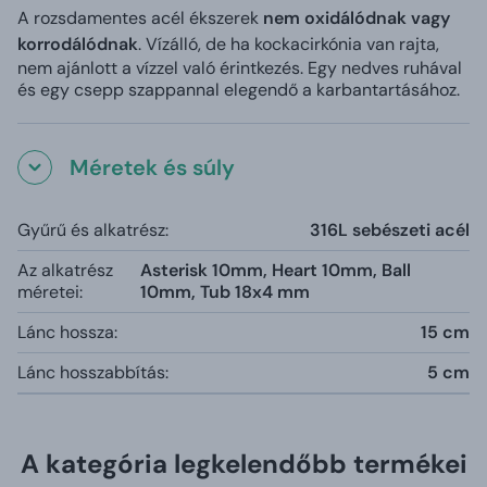
A rozsdamentes acél ékszerek
nem oxidálódnak vagy
korrodálódnak
. Vízálló, de ha kockacirkónia van rajta,
nem ajánlott a vízzel való érintkezés. Egy nedves ruhával
és egy csepp szappannal elegendő a karbantartásához.
Méretek és súly
Gyűrű és alkatrész:
316L sebészeti acél
Az alkatrész
Asterisk 10mm, Heart 10mm, Ball
méretei:
10mm, Tub 18x4 mm
Lánc hossza:
15 cm
Lánc hosszabbítás:
5 cm
A kategória legkelendőbb termékei