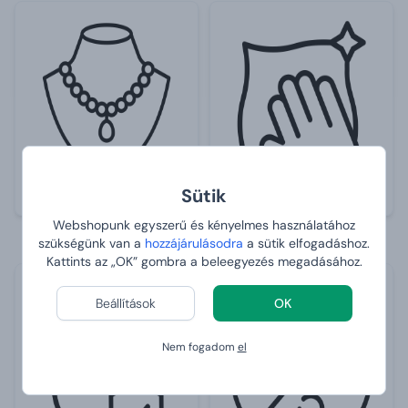
Sütik
Hétköznapi viseletre
Egyszerű tisztítás nedves
Webshopunk egyszerű és kényelmes használatához
alkalmas
ruhával
szükségünk van a
hozzájárulásodra
a sütik elfogadáshoz.
Kattints az „OK” gombra a beleegyezés megadásához.
Beállítások
OK
Nem fogadom
el