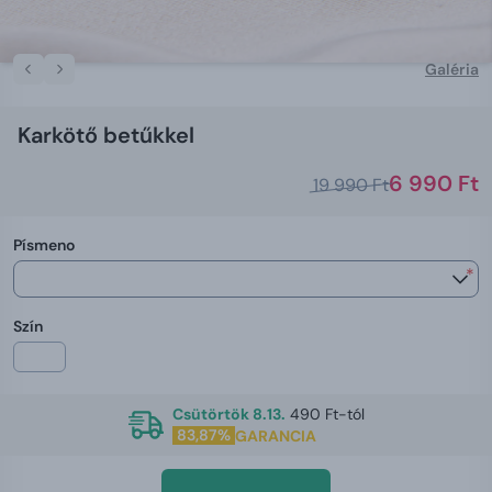
Galéria
Karkötő betűkkel
6 990 Ft
19 990 Ft
Písmeno
*
Szín
Csütörtök 8.13.
490 Ft-tól
83,87%
GARANCIA