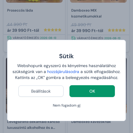
Proseccós láda
Damboxeo MIX
kozmetikumokkal
44 990 Ft
49 990 Ft
ár
39 990 Ft-tól
ár
39 990 Ft-tól
VÁRHATÓ ÉRKEZÉS:
2026-08-13
VÁRHATÓ ÉRKEZÉS:
2026-08-13
Sütik
Nőnek
Webshopunk egyszerű és kényelmes használatához
szükségünk van a
hozzájárulásodra
a sütik elfogadáshoz.
Kattints az „OK” gombra a beleegyezés megadásához.
Beállítások
OK
Nem fogadom
el
Levegőztető dekantáló kancsó
Damboxeo kávézóknak
luxusszintű alkoholhoz és a