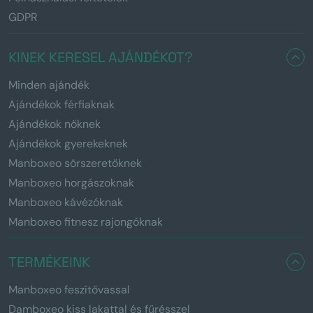
GDPR
KINEK KERESEL AJÁNDÉKOT?
Minden ajándék
Ajándékok férfiaknak
Ajándékok nőknek
Ajándékok gyerekeknek
Manboxeo sörszeretőknek
Manboxeo horgászoknak
Manboxeo kávézóknak
Manboxeo fitnesz rajongóknak
TERMÉKEINK
Manboxeo feszítővassal
Damboxeo kiss lakattal és fűrésszel