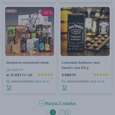
Nőnek
-20 %
Damboxeo sörkedvelő nőnek
Csokoládé Goldkenn Jack
Daniel's-szel 100 g
39 990 Ft
ár
31 992 Ft-tól
3 990 Ft
VÁRHATÓ ÉRKEZÉS:
2026-08-13
VÁRHATÓ ÉRKEZÉS:
2026-08-13
Mutass 17 másikat
1
2