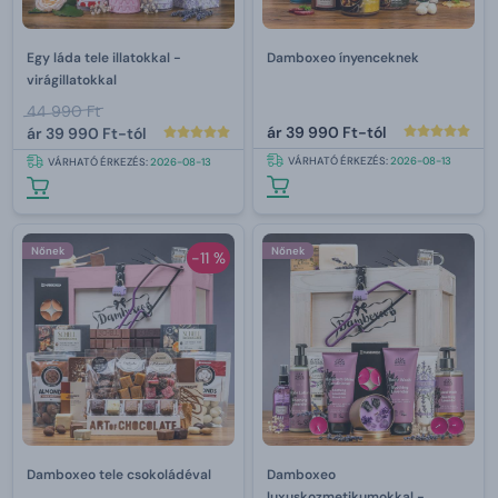
Egy láda tele illatokkal -
Damboxeo ínyenceknek
virágillatokkal
44 990 Ft
ár
39 990 Ft-tól
ár
39 990 Ft-tól
VÁRHATÓ ÉRKEZÉS:
2026-08-13
VÁRHATÓ ÉRKEZÉS:
2026-08-13
Nőnek
Nőnek
-11 %
Damboxeo tele csokoládéval
Damboxeo
luxuskozmetikumokkal -