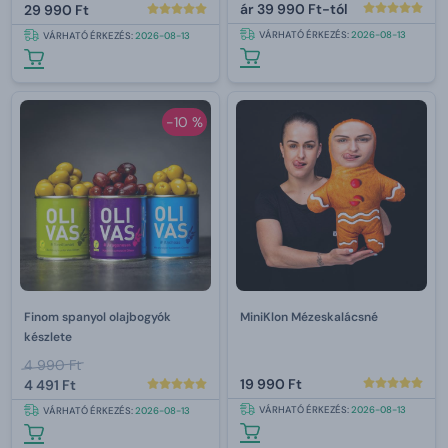
tartozékai 850 ml
ár
39 990 Ft-tól
29 990 Ft
VÁRHATÓ ÉRKEZÉS:
2026-08-13
VÁRHATÓ ÉRKEZÉS:
2026-08-13
-10 %
Finom spanyol olajbogyók
MiniKlon Mézeskalácsné
készlete
4 990 Ft
19 990 Ft
4 491 Ft
VÁRHATÓ ÉRKEZÉS:
2026-08-13
VÁRHATÓ ÉRKEZÉS:
2026-08-13