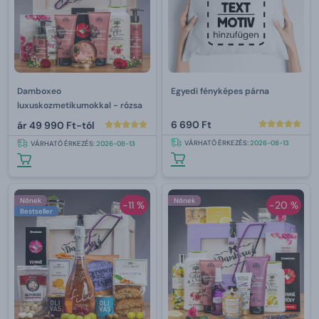
Damboxeo
Egyedi fényképes párna
luxuskozmetikumokkal - rózsa
6 690 Ft
ár
49 990 Ft-tól
VÁRHATÓ ÉRKEZÉS:
2026-08-13
VÁRHATÓ ÉRKEZÉS:
2026-08-13
Nőnek
Nőnek
-11 %
-20 %
Bestseller