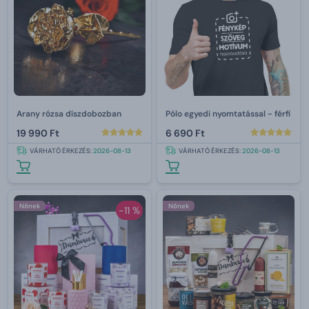
Arany rózsa díszdobozban
Pólo egyedi nyomtatással - férfi
19 990 Ft
6 690 Ft
VÁRHATÓ ÉRKEZÉS:
2026-08-13
VÁRHATÓ ÉRKEZÉS:
2026-08-13
Nőnek
Nőnek
-11 %