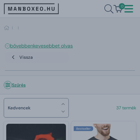
0
|
|
bővebben
kevesebbet olvas
Vissza
Szűrés
Kedvencek
37 termék
Bestseller