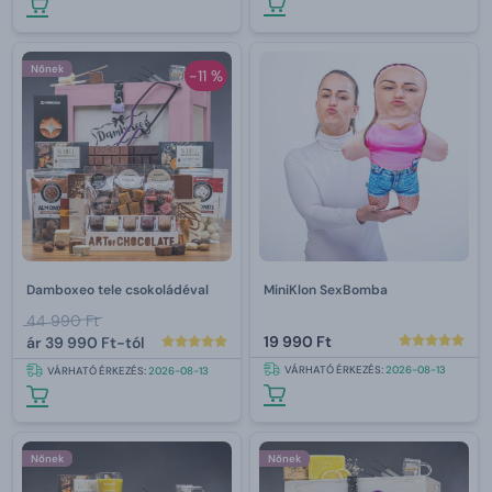
Nőnek
-11 %
Damboxeo tele csokoládéval
MiniKlon SexBomba
44 990 Ft
19 990 Ft
ár
39 990 Ft-tól
VÁRHATÓ ÉRKEZÉS:
2026-08-13
VÁRHATÓ ÉRKEZÉS:
2026-08-13
Nőnek
Nőnek