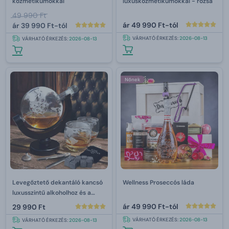
kozmetikumokkal
luxuskozmetikumokkal - rózsa
49 990 Ft
ár
49 990 Ft-tól
ár
39 990 Ft-tól
VÁRHATÓ ÉRKEZÉS:
2026-08-13
VÁRHATÓ ÉRKEZÉS:
2026-08-13
Nőnek
Levegőztető dekantáló kancsó
Wellness Proseccós láda
luxusszintű alkoholhoz és a
tartozékai 850 ml
ár
49 990 Ft-tól
29 990 Ft
VÁRHATÓ ÉRKEZÉS:
2026-08-13
VÁRHATÓ ÉRKEZÉS:
2026-08-13