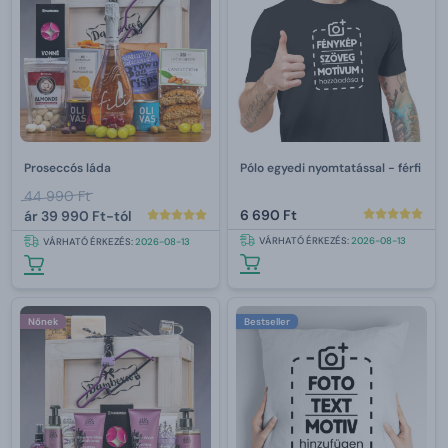
Proseccós láda
Pólo egyedi nyomtatással - férfi
44 990 Ft
6 690 Ft
ár
39 990 Ft-tól
VÁRHATÓ ÉRKEZÉS:
2026-08-13
VÁRHATÓ ÉRKEZÉS:
2026-08-13
Nőnek
Bestseller