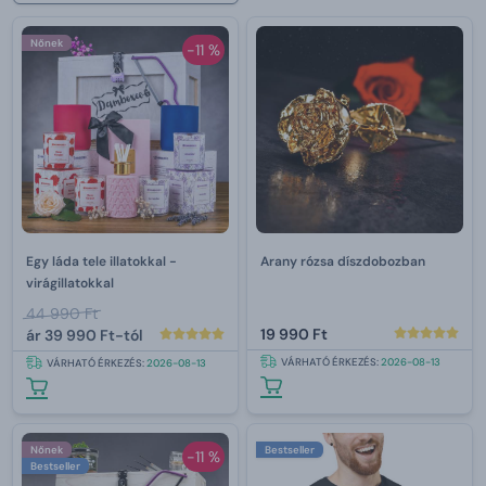
Nőnek
-11 %
Egy láda tele illatokkal -
Arany rózsa díszdobozban
virágillatokkal
44 990 Ft
19 990 Ft
ár
39 990 Ft-tól
VÁRHATÓ ÉRKEZÉS:
2026-08-13
VÁRHATÓ ÉRKEZÉS:
2026-08-13
Nőnek
Bestseller
-11 %
Bestseller