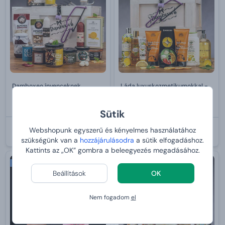
Damboxeo ínyenceknek
Láda luxuskozmetikumokkal -
Citrus & Verbena
ár
39 990 Ft-tól
ár
49 990 Ft-tól
Sütik
VÁRHATÓ ÉRKEZÉS:
2026-08-13
VÁRHATÓ ÉRKEZÉS:
2026-08-13
Webshopunk egyszerű és kényelmes használatához
szükségünk van a
hozzájárulásodra
a sütik elfogadáshoz.
Kattints az „OK” gombra a beleegyezés megadásához.
Bestseller
Nőnek
Beállítások
OK
Nem fogadom
el