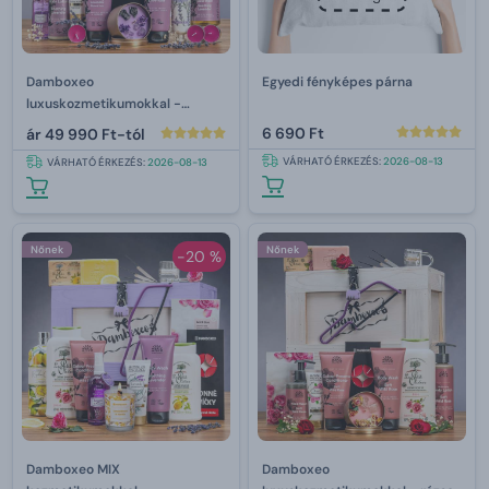
Damboxeo
Egyedi fényképes párna
luxuskozmetikumokkal -
levandula
6 690 Ft
ár
49 990 Ft-tól
VÁRHATÓ ÉRKEZÉS:
2026-08-13
VÁRHATÓ ÉRKEZÉS:
2026-08-13
Nőnek
Nőnek
-20 %
Damboxeo MIX
Damboxeo