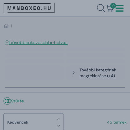
0
|
bővebben
kevesebbet olvas
További kategóriák
megtekintése
(+4)
Szűrés
Kedvencek
45 termék