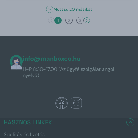
Mutass 20 másikat
1
2
3
info@manboxeo.hu
H-P 8:30-17.00 (Az ügyfélszolgálat angol
nyelvű)
HASZNOS LINKEK
Szállítás és fizetés