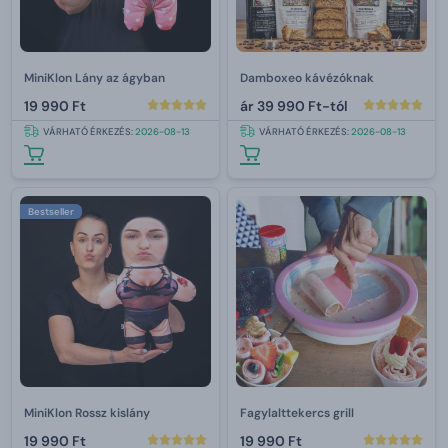
MiniKlon Lány az ágyban
Damboxeo kávézóknak
19 990 Ft
ár
39 990 Ft-tól
VÁRHATÓ ÉRKEZÉS:
2026-08-13
VÁRHATÓ ÉRKEZÉS:
2026-08-13
Bestseller
MiniKlon Rossz kislány
Fagylalttekercs grill
19 990 Ft
19 990 Ft