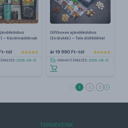
ajándékdoboz
Giftboxeo ajándékdoboz
y) – Kávéimádóknak
(királykék) – Tele diófélékkel
Ft-tól
ár
19 990 Ft-tól
 ÉRKEZÉS:
2026-08-12
VÁRHATÓ ÉRKEZÉS:
2026-08-12
1
2
3
TERMÉKEINK