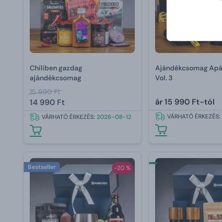
Chiliben gazdag
Ajándékcsomag Apá
ajándékcsomag
Vol. 3
15 990 Ft
ár
15 990 Ft-tól
14 990 Ft
VÁRHATÓ ÉRKEZÉS:
VÁRHATÓ ÉRKEZÉS:
2026-08-12
Bestseller
-20 %