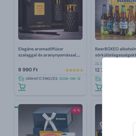
Elegáns aromadiffúzor
BeerBOXEO alkohol
szalaggal és aranynyomással,
sörkülönlegességekke
intenzív illattal – Santal Wood
3
15 990 Ft
& Vanilla Warm 150 ml
8 990 Ft
12 792 Ft
VÁRHATÓ ÉRKEZÉS:
2026-08-12
VÁRHATÓ ÉRKEZÉS:
-6 %