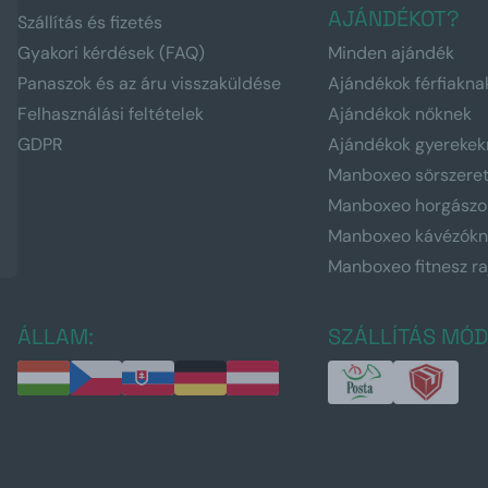
AJÁNDÉKOT?
Szállítás és fizetés
Gyakori kérdések (FAQ)
Minden ajándék
Panaszok és az áru visszaküldése
Ajándékok férfiakna
Felhasználási feltételek
Ajándékok nőknek
GDPR
Ajándékok gyerekek
Manboxeo sörszere
Manboxeo horgászo
Manboxeo kávézók
Manboxeo fitnesz r
ÁLLAM:
SZÁLLÍTÁS MÓD