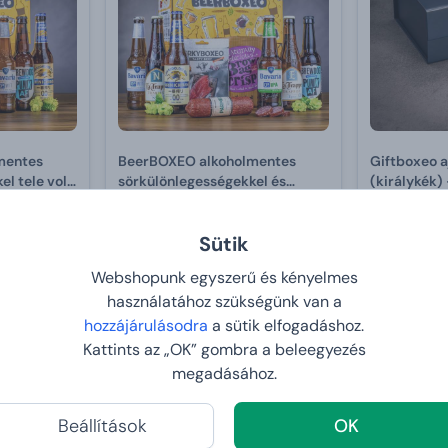
mentes
BeerBOXEO alkoholmentes
Giftboxeo 
l tele vol.
sörkülönlegességekkel és
(királykék)
hússal tele vol. 2
15 990 Ft
19 990 Ft
12 792 Ft
ár
14 990 
Sütik
2026-08-12
VÁRHATÓ ÉRKEZÉS:
2026-08-12
VÁRHATÓ
Webshopunk egyszerű és kényelmes
használatához szükségünk van a
hozzájárulásodra
a sütik elfogadáshoz.
Kattints az „OK” gombra a beleegyezés
megadásához.
Beállítások
OK