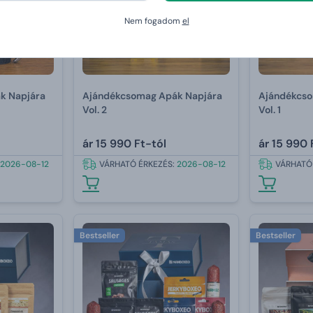
Nem fogadom
el
k Napjára
Ajándékcsomag Apák Napjára
Ajándékcso
Vol. 2
Vol. 1
ár
15 990 Ft-tól
ár
15 990 
2026-08-12
VÁRHATÓ ÉRKEZÉS:
2026-08-12
VÁRHATÓ
Bestseller
Bestseller