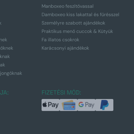
Manboxeo feszítővassal
Damboxeo kiss lakattal és fűrésszel
k
Személyre szabott ajándékok
Praktikus menő cuccok & Kütyük
nek
Fa illatos csokrok
tőknek
Karácsonyi ajándékok
knak
nak
ajongóknak
JA:
FIZETÉSI MÓD: