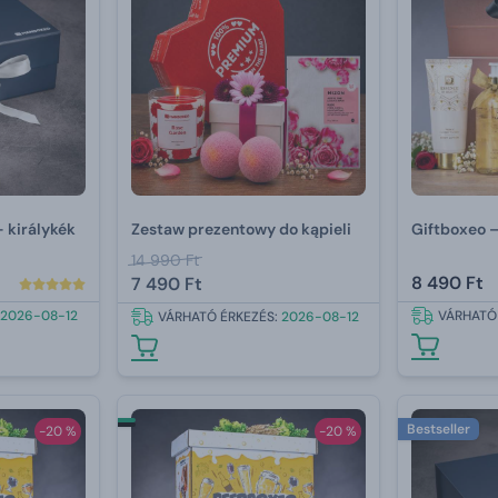
 királykék
Zestaw prezentowy do kąpieli
Giftboxeo –
14 990 Ft
8 490 Ft
7 490 Ft
2026-08-12
VÁRHATÓ
VÁRHATÓ ÉRKEZÉS:
2026-08-12
Bestseller
-20 %
-20 %