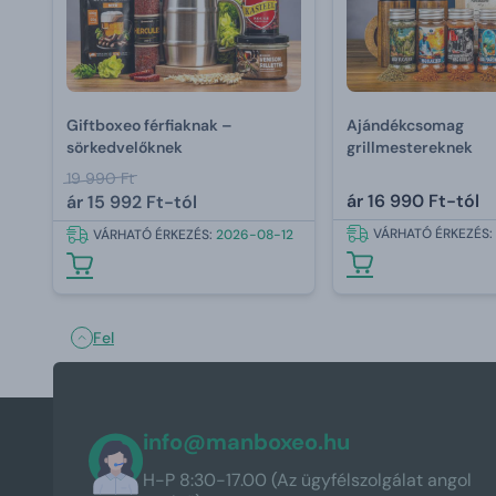
Giftboxeo férfiaknak –
Ajándékcsomag
sörkedvelőknek
grillmestereknek
19 990 Ft
ár
16 990 Ft-tól
ár
15 992 Ft-tól
VÁRHATÓ ÉRKEZÉS:
VÁRHATÓ ÉRKEZÉS:
2026-08-12
Fel
info@manboxeo.hu
H-P 8:30-17.00 (Az ügyfélszolgálat angol