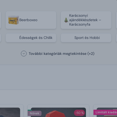
Karácsonyi
Beerboxeo
ajándékkészletek –
Karácsonyfa
Édességek és Chilik
Sport és Hobbi
További kategóriák megtekintése
(+2)
Limitált kiadá
-50 %
Nőnek