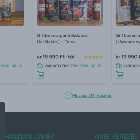
Giftboxeo ajándékdoboz
Giftboxeo 
(királykék) – Tele
(rózsaaran
hústermékekkel
ár
19 990 Ft-tól
ár
19 990 
2026-08-12
VÁRHATÓ ÉRKEZÉS:
2026-08-12
VÁRHATÓ
Mutass 20 másikat
HASZNOS LINKEK
KINEK KERESEL