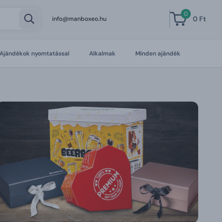
0
0 Ft
info@manboxeo.hu
Ajándékok nyomtatással
Alkalmak
Minden ajándék