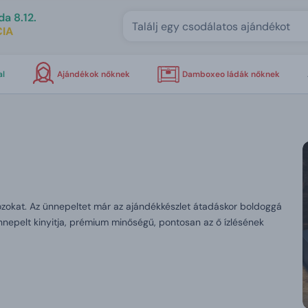
da 8.12.
IA
al
Ajándékok nőknek
Damboxeo ládák nőknek
ozokat. Az ünnepeltet már az ajándékkészlet átadáskor boldoggá
nnepelt kinyitja, prémium minőségű, pontosan az ő ízlésének