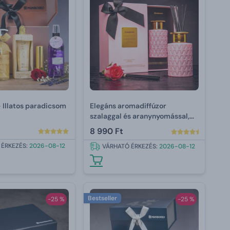
 Illatos paradicsom
Elegáns aromadiffúzor
szalaggal és aranynyomással,
intenzív illattal – Rose Garden
8 990 Ft
Collection 150 ml
 ÉRKEZÉS:
2026-08-12
VÁRHATÓ ÉRKEZÉS:
2026-08-12
Bestseller
-25 %
-25 %