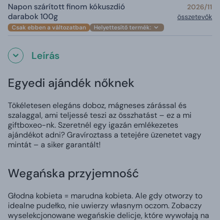
Napon szárított finom kókuszdió
2026/11
darabok 100g
összetevők
Csak ebben a változatban
Helyettesítő termék:
Leírás
Egyedi ajándék nőknek
Tökéletesen elegáns doboz, mágneses zárással és
szalaggal, ami teljessé teszi az összhatást – ez a mi
giftboxeo-nk. Szeretnél egy igazán emlékezetes
ajándékot adni? Gravíroztass a tetejére üzenetet vagy
mintát – a siker garantált!
Wegańska przyjemność
Głodna kobieta = marudna kobieta. Ale gdy otworzy to
idealne pudełko, nie uwierzy własnym oczom. Zobaczy
wyselekcjonowane wegańskie delicje, które wywołają na