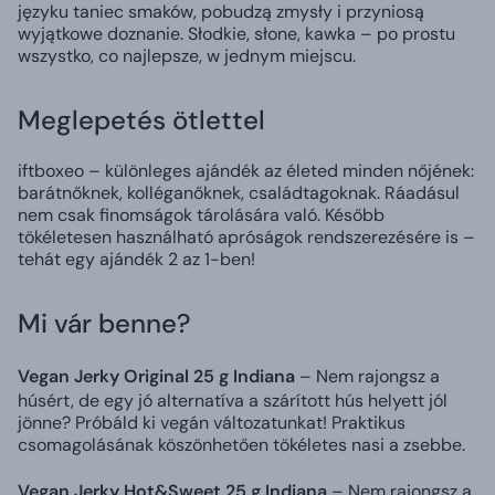
języku taniec smaków, pobudzą zmysły i przyniosą
wyjątkowe doznanie. Słodkie, słone, kawka – po prostu
wszystko, co najlepsze, w jednym miejscu.
Meglepetés ötlettel
iftboxeo – különleges ajándék az életed minden nőjének:
barátnőknek, kolléganőknek, családtagoknak. Ráadásul
nem csak finomságok tárolására való. Később
tökéletesen használható apróságok rendszerezésére is –
tehát egy ajándék 2 az 1-ben!
Mi vár benne?
Vegan Jerky Original 25 g Indiana
– Nem rajongsz a
húsért, de egy jó alternatíva a szárított hús helyett jól
jönne? Próbáld ki vegán változatunkat! Praktikus
csomagolásának köszönhetően tökéletes nasi a zsebbe.
Vegan Jerky Hot&Sweet 25 g Indiana
– Nem rajongsz a