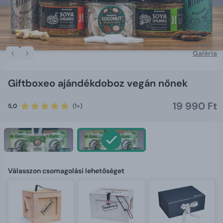
Galéria
Giftboxeo ajándékdoboz vegán nőnek
19 990 Ft
5,0
(1×)
Válasszon csomagolási lehetőséget