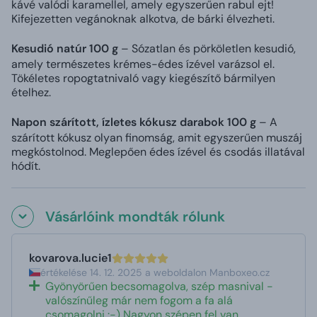
kávé valódi karamellel, amely egyszerűen rabul ejt!
Kifejezetten vegánoknak alkotva, de bárki élvezheti.
Kesudió natúr 100 g
– Sózatlan és pörköletlen kesudió,
amely természetes krémes-édes ízével varázsol el.
Tökéletes ropogtatnivaló vagy kiegészítő bármilyen
ételhez.
Napon szárított, ízletes kókusz darabok 100 g
– A
szárított kókusz olyan finomság, amit egyszerűen muszáj
megkóstolnod. Meglepően édes ízével és csodás illatával
hódít.
Vásárlóink mondták rólunk
kovarova.lucie1
értékelése 14. 12. 2025 a weboldalon Manboxeo.cz
Gyönyörűen becsomagolva, szép masnival -
valószínűleg már nem fogom a fa alá
csomagolni :-) Nagyon szépen fel van