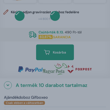
Kérjük, adjon gravírozást a doboz fedelére
+4 800 Ft
Csütörtök 8.13.
490 Ft-tól
83,87%
GARANCIA
Kosárba
A termék 10 darabot tartalmaz
Ajándékdoboz Gifboxeo
Csak ebben a változatban