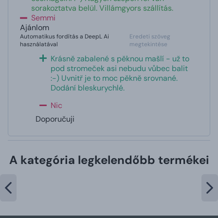
sorakoztatva belül. Villámgyors szállítás.
Semmi
Ajánlom
Automatikus fordítás a DeepL Ai
Eredeti szöveg
használatával
megtekintése
Krásně zabalené s pěknou mašlí - už to
pod stromeček asi nebudu vůbec balit
:-) Uvnitř je to moc pěkně srovnané.
Dodání bleskurychlé.
Nic
Doporučuji
A kategória legkelendőbb termékei