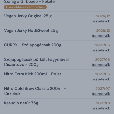
Szalag a Gifboxeo - Fekete
Csak ebben a változatban
Vegan Jerky Original 25 g
2026/12
összetevők
Vegan Jerky Hot&Sweet 25 g
2026/12
összetevők
CURRY - Szójapogácsák 200g
2027/05
összetevők
Szójapogácsák pörkölt hagymával
2027/05
fűszerezve - 200g
összetevők
Nitro Extra Kick 200ml - Ezüst
2027/05
összetevők
Nitro Cold Brew Classic 200ml -
2027/07
türkizkék
összetevők
Kesudió natúr 75g
2027/01
összetevők