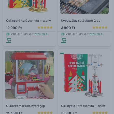
Csilingelő karácsonyfa – arany
Üvegszálas sütőalátét 2 db
19 990 Ft
3 990 Ft
VÁRHATÓ ÉRKEZÉS:
2026-08-13
VÁRHATÓ ÉRKEZÉS:
2026-08-13
Cukorkamarkoló nyerőgép
Csilingelő karácsonyfa – ezüst
29 990 Ft
19 990 Ft