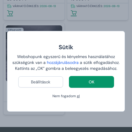
VÁRHATÓ ÉRKEZÉS:
2026-08-13
VÁRHATÓ ÉRKEZÉS:
2026-08-13
Elfogyott
Sütik
Webshopunk egyszerű és kényelmes használatához
szükségünk van a
hozzájárulásodra
a sütik elfogadáshoz.
Kattints az „OK” gombra a beleegyezés megadásához.
Beállítások
OK
Grill sótégla
Nem fogadom
el
19 990 Ft
ELFOGYOTT