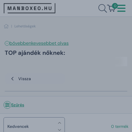
0
|
Lehetőségek
bővebben
kevesebbet olvas
TOP ajándék nőknek:
Vissza
Szűrés
Kedvencek
0 termék