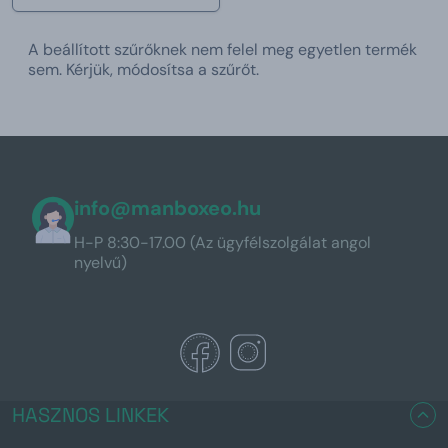
A beállított szűrőknek nem felel meg egyetlen termék
sem. Kérjük, módosítsa a szűrőt.
info@manboxeo.hu
H-P 8:30-17.00 (Az ügyfélszolgálat angol
nyelvű)
HASZNOS LINKEK