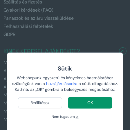
Szállítás és fizetés
Gyakori kérdések (FAQ)
Panaszok és az áru visszaküldése
Felhasználási feltételek
GDPR
KINEK KERESEL AJÁNDÉKOT?
Minden ajándék
Sütik
Ajándékok férfiaknak
Webshopunk egyszerű és kényelmes használatához
Ajándékok nőknek
szükségünk van a
hozzájárulásodra
a sütik elfogadáshoz.
Ajándékok gyerekeknek
Kattints az „OK” gombra a beleegyezés megadásához.
Manboxeo sörszeretőknek
Manboxeo horgászoknak
Beállítások
OK
Manboxeo kávézóknak
Nem fogadom
el
Manboxeo fitnesz rajongóknak