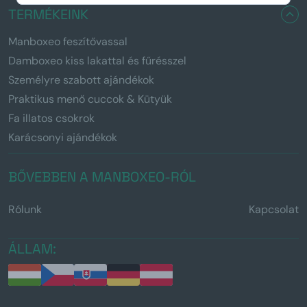
TERMÉKEINK
Manboxeo feszítővassal
Damboxeo kiss lakattal és fűrésszel
Személyre szabott ajándékok
Praktikus menő cuccok & Kütyük
Fa illatos csokrok
Karácsonyi ajándékok
BŐVEBBEN A MANBOXEO-RÓL
Rólunk
Kapcsolat
ÁLLAM: