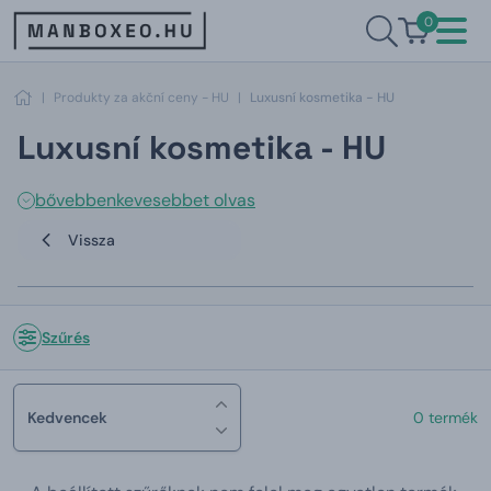
0
|
Produkty za akční ceny - HU
|
Luxusní kosmetika - HU
Luxusní kosmetika - HU
bővebben
kevesebbet olvas
Vissza
Szűrés
Kedvencek
0 termék