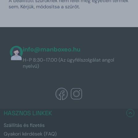
A beállított szűrőknek nem felel meg egyetlen termék
sem. Kérjük, módosítsa a szűrőt.
info@manboxeo.hu
H-P 8:30-17.00 (Az ügyfélszolgálat angol
nyelvű)
HASZNOS LINKEK
Szállítás és fizetés
Gyakori kérdések (FAQ)