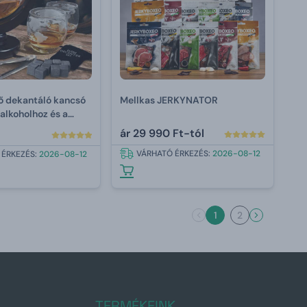
ő dekantáló kancsó
Mellkas JERKYNATOR
 alkoholhoz és a
 850 ml
ár
29 990 Ft-tól
VÁRHATÓ ÉRKEZÉS:
2026-08-12
 ÉRKEZÉS:
2026-08-12
1
2
TERMÉKEINK