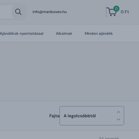
0
0 Ft
info@manboxeo.hu
Ajándékok nyomtatással
Alkalmak
Minden ajándék
Fajta
A legolcsóbbtól
34 termék