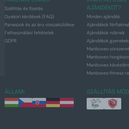
AJÁNDÉKOT?
Szállítás és fizetés
Gyakori kérdések (FAQ)
Minden ajándék
Panaszok és az áru visszaküldése
Ajándékok férfiakna
Felhasználási feltételek
Ajándékok nőknek
GDPR
Ajándékok gyerekek
Manboxeo sörszere
Manboxeo horgászo
Manboxeo kávézók
Manboxeo fitnesz r
ÁLLAM:
SZÁLLÍTÁS MÓD