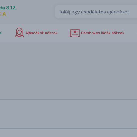
da 8.12.
IA
al
Ajándékok nőknek
Damboxeo ládák nőknek