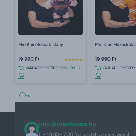
MiniKlon Rossz kislány
MiniKlon Mézeskalá
19 990 Ft
19 990 Ft
VÁRHATÓ ÉRKEZÉS:
2026-08-12
VÁRHATÓ ÉRKEZÉS:
Fel
info@manboxeo.hu
H-P 8:30-17.00 (Az ügyfélszolgálat angol