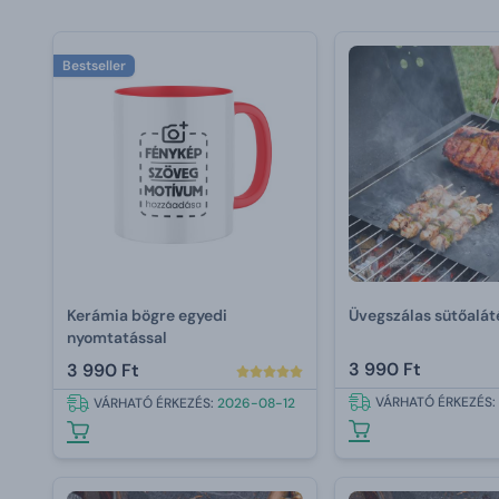
Bestseller
Kerámia bögre egyedi
Üvegszálas sütőalát
nyomtatással
3 990 Ft
3 990 Ft
VÁRHATÓ ÉRKEZÉS:
VÁRHATÓ ÉRKEZÉS:
2026-08-12