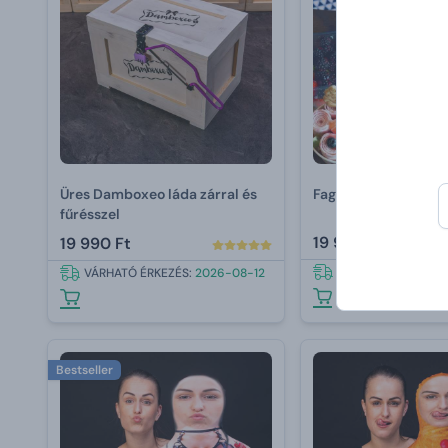
Üres Damboxeo láda zárral és
Fagylalttekercs grill
fűrésszel
19 990 Ft
19 990 Ft
VÁRHATÓ ÉRKEZÉS:
VÁRHATÓ ÉRKEZÉS:
2026-08-12
Bestseller