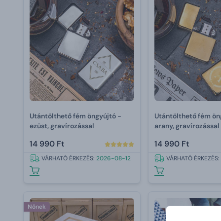
Utántölthető fém öngyújtó -
Utántölthető fém ön
ezüst, gravírozással
arany, gravírozással
14 990 Ft
14 990 Ft
VÁRHATÓ ÉRKEZÉS:
2026-08-12
VÁRHATÓ ÉRKEZÉS:
Nőnek