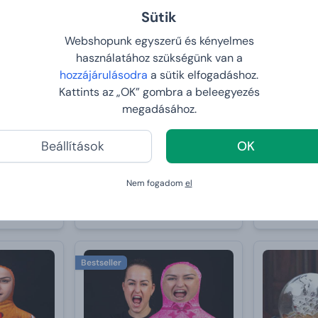
Sütik
Webshopunk egyszerű és kényelmes
használatához szükségünk van a
hozzájárulásodra
a sütik elfogadáshoz.
Kattints az „OK” gombra a beleegyezés
megadásához.
Luxus autóillatosító
MiniKlon S
Beállítások
OK
gravírozással - arany + 3
újratöltődéssel
19 990 Ft
19 990 Ft
Nem fogadom
el
2026-08-12
VÁRHATÓ
VÁRHATÓ ÉRKEZÉS:
2026-08-12
Bestseller