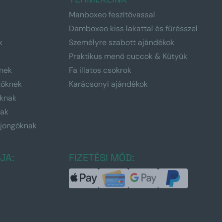
Manboxeo feszítővassal
Damboxeo kiss lakattal és fűrésszel
k
Személyre szabott ajándékok
Praktikus menő cuccok & Kütyük
nek
Fa illatos csokrok
tőknek
Karácsonyi ajándékok
knak
nak
ajongóknak
JA:
FIZETÉSI MÓD: