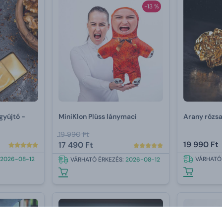
-13 %
gyújtó -
MiniKlon Plüss lánymaci
Arany rózs
19 990 Ft
19 990 Ft
17 490 Ft
2026-08-12
VÁRHATÓ
VÁRHATÓ ÉRKEZÉS:
2026-08-12