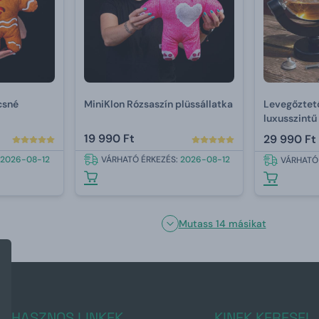
csné
MiniKlon Rózsaszín plüssállatka
Levegőztet
luxusszintű
tartozékai
19 990 Ft
29 990 Ft
2026-08-12
VÁRHATÓ ÉRKEZÉS:
2026-08-12
VÁRHATÓ
Mutass 14 másikat
HASZNOS LINKEK
KINEK KERESEL