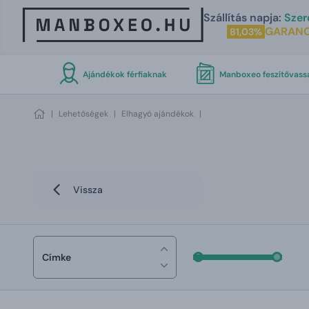
Szállítás napja:
Szer
GARANC
81,03%
Ajándékok férfiaknak
Manboxeo feszítővass
|
Lehetőségek
|
Elhagyó ajándékok
|
Vissza
Címke