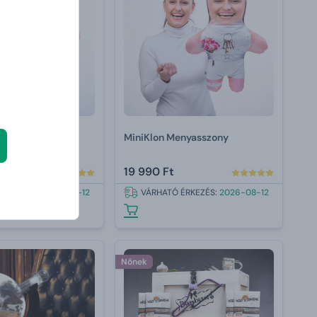
exBomba
MiniKlon Menyasszony
19 990 Ft
 ÉRKEZÉS:
2026-08-12
VÁRHATÓ ÉRKEZÉS:
2026-08-12
Nőnek