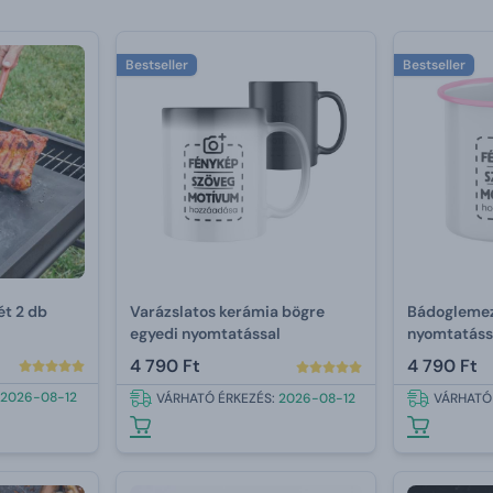
Bestseller
Bestseller
ét 2 db
Varázslatos kerámia bögre
Bádoglemez
egyedi nyomtatással
nyomtatáss
4 790 Ft
4 790 Ft
2026-08-12
VÁRHATÓ ÉRKEZÉS:
2026-08-12
VÁRHATÓ