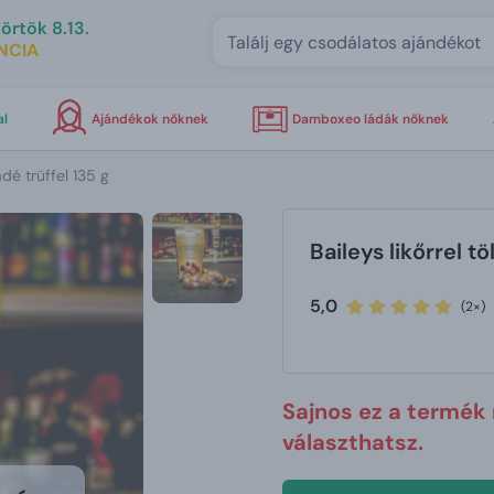
örtök 8.13.
NCIA
al
Ajándékok nőknek
Damboxeo ládák nőknek
ádé trüffel 135 g
Baileys likőrrel t
5,0
(2×)
Sajnos ez a termék
választhatsz.