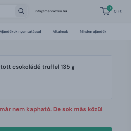
0
0 Ft
info@manboxeo.hu
Ajándékok nyomtatással
Alkalmak
Minden ajándék
öltött csokoládé trüffel 135 g
 már nem kapható. De sok más közül