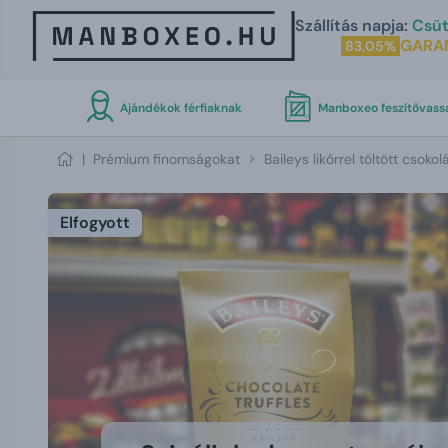
Szállítás napja:
Csüt
GARA
83,05%
Ajándékok férfiaknak
Manboxeo feszítővass
|
Prémium finomságokat
Baileys likőrrel töltött csokol
Elfogyott