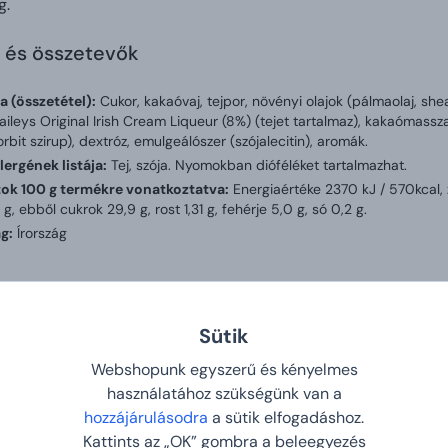
g.
 és összetevők
a (összetétel):
Cukor, kakaóvaj, tejpor, növényi olajok (pálmaolaj, she
aileys Original Irish Cream Liqueur (8%) (tejet tartalmaz), kakaómassza, 
rbit szirup), dextróz, emulgeálószer (szójalecitin), aromák.
lergének listája:
Tej, szója. Nyomokban dióféléket tartalmazhat.
tok 100 g termékre vonatkoztatva:
Energiaértéke 2370 kJ / 570kcal, z
g, ebből cukrok 29,9 g, rost 1,31 g, fehérje 5,0 g, só 0,2 g.
g:
Írország
k és súly
Sütik
135 g
Webshopunk egyszerű és kényelmes
használatához szükségünk van a
hozzájárulásodra
a sütik elfogadáshoz.
óink mondták rólunk
Kattints az „OK” gombra a beleegyezés