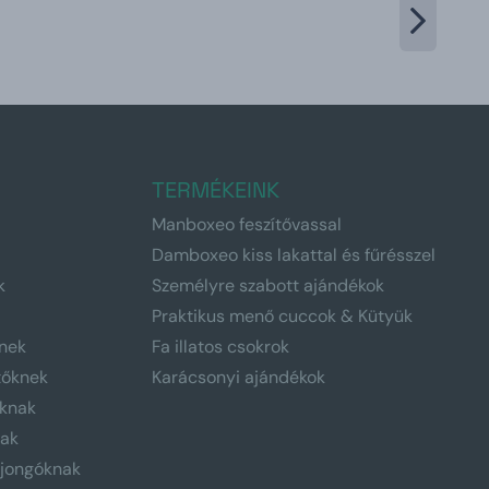
TERMÉKEINK
Manboxeo feszítővassal
Damboxeo kiss lakattal és fűrésszel
k
Személyre szabott ajándékok
Praktikus menő cuccok & Kütyük
nek
Fa illatos csokrok
tőknek
Karácsonyi ajándékok
knak
nak
ajongóknak