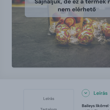
Sajnáljuk, de ez a termék
nem elérhető
Leírás
Leírás
Baileys likőrrel
Tartalom