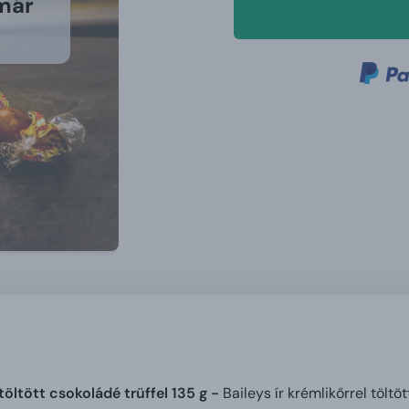
 már
 töltött csokoládé trüffel 135 g -
Baileys ír krémlikőrrel tölt