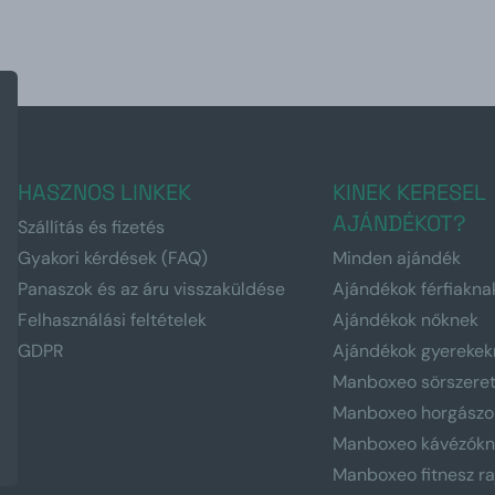
HASZNOS LINKEK
KINEK KERESEL
AJÁNDÉKOT?
Szállítás és fizetés
Gyakori kérdések (FAQ)
Minden ajándék
Panaszok és az áru visszaküldése
Ajándékok férfiakna
Felhasználási feltételek
Ajándékok nőknek
GDPR
Ajándékok gyerekek
Manboxeo sörszere
Manboxeo horgászo
Manboxeo kávézók
Manboxeo fitnesz r