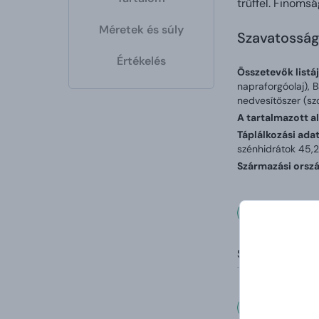
trüffel. Finomsá
Méretek és súly
Szavatosság
Értékelés
Összetevők listáj
napraforgóolaj), B
nedvesítőszer (szo
A tartalmazott al
Táplálkozási ada
szénhidrátok 45,2 
Származási orszá
Mérete
Súly:
Vásárl