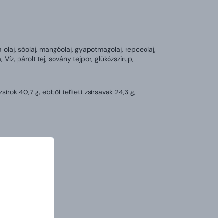
a olaj, sóolaj, mangóolaj, gyapotmagolaj, repceolaj,
Víz, párolt tej, sovány tejpor, glükózszirup,
sírok 40,7 g, ebből telített zsírsavak 24,3 g,