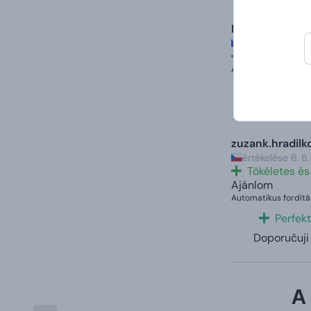
Marie
értékelése 21.
Gyors és pro
Automatikus fordítá
Rychlé
zuzank.hradilk
értékelése 6. 
Tökéletes é
Ajánlom
Automatikus fordítá
Perfekt
Doporučuji
A