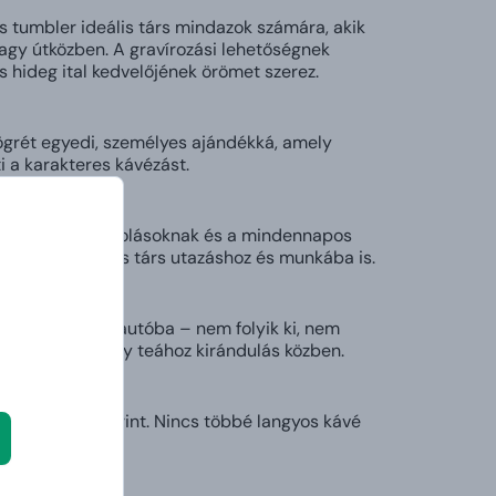
s tumbler ideális társ mindazok számára, akik
vagy útközben. A gravírozási lehetőségnek
 hideg ital kedvelőjének örömet szerez.
ögrét egyedi, személyes ajándékká, amely
i a karakteres kávézást.
 ütéseknek, karcolásoknak és a mindennapos
 kitart – ideális társ utazáshoz és munkába is.
sákba vagy az autóba – nem folyik ki, nem
munkába menet vagy teához kirándulás közben.
talt – ízlés szerint. Nincs többé langyos kávé