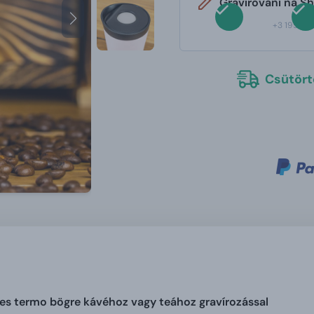
Gravírovaní na S
+3 195 Ft
Csütörtö
s termo bögre kávéhoz vagy teához gravírozással