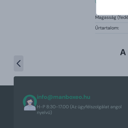
Mérete
Magasság (fedél
Űrtartalom:
A
info@manboxeo.hu
H-P 8:30-17.00 (Az ügyfélszolgálat angol
nyelvű)