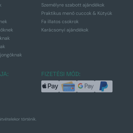
k
Személyre szabott ajándékok
Praktikus menő cuccok & Kütyük
nek
Fa illatos csokrok
tőknek
Karácsonyi ajándékok
knak
nak
ajongóknak
JA:
FIZETÉSI MÓD:
tvételekor történik.