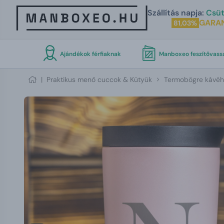
Szállítás napja:
Csüt
GARA
81,03%
Ajándékok férfiaknak
Manboxeo feszítővass
|
Praktikus menő cuccok & Kütyük
Termobögre kávého