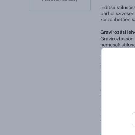
Indítsa stíluso
bárhol szívesen
köszönhetően sz
Gravírozási le
Gravíroztasson 
nemcsak stíluso
Rozsdamentes a
A bögre prémiu
használatnak. A
Zárható, szivá
A praktikus zár
csöpög, és ott t
Dupla fal a tö
A dupla szigetel
vagy felmeleged