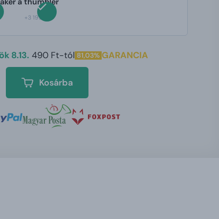
haker a thumbler
+3 195 Ft
k 8.13.
490 Ft-tól
GARANCIA
81,03%
Kosárba