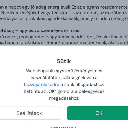
san a napot egy jó adag energiával! Ez az elegáns rozsdamente
 élvezik a kávéjukat vagy teájukat – az autóban, az irodában 
emélyes és praktikus ajándékká válik, amely minden meleg és
hetőség – egy extra személyes érintés
rá nevet, monogramot vagy kedvenc idézetet, és alakítsa a b
s, hanem praktikus is. Remek ajándék mindenkinek, aki szeret
cél – erős és tartós anyag
Sütik
m minőségű rozsdamentes acélból készült, amely ellenáll az
 hagyományos bögrékkel ellentétben nem törik el, és éveken át
Webshopunk egyszerű és kényelmes
használatához szükségünk van a
rgásmentes fedél
hozzájárulásodra
a sütik elfogadáshoz.
ódásnak köszönhetően a tumblert gond nélkül beteheti a hátiz
artja az italt, ahol lennie kell. Tökéletes a reggeli kávéhoz 
Kattints az „OK” gombra a beleegyezés
megadásához.
kéletes hőmérsékletért
őfal hosszabb ideig tartja forrón vagy kellemesen hidegen az i
Beállítások
OK
ett limonádé – csak ideális hőmérséklet órákon át.
Nem fogadom
el