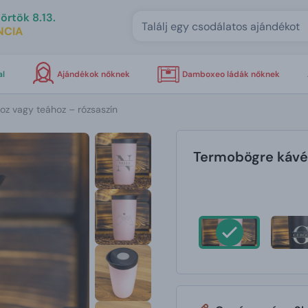
örtök 8.13.
NCIA
al
Ajándékok nőknek
Damboxeo ládák nőknek
z vagy teához – rózsaszín
Termobögre kávéh