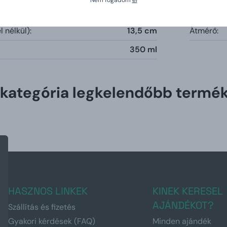
k és súly
 nélkül):
13,5 cm
Átmérő:
350 ml
 kategória legkelendőbb termék
HASZNOS LINKEK
KINEK KERESEL
AJÁNDÉKOT?
Szállítás és fizetés
Gyakori kérdések (FAQ)
Minden ajándék