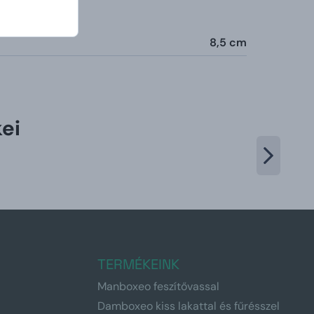
8,5 cm
ei
TERMÉKEINK
Manboxeo feszítővassal
Damboxeo kiss lakattal és fűrésszel