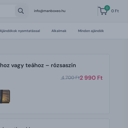
0
0 Ft
info@manboxeo.hu
Ajándékok nyomtatással
Alkalmak
Minden ajándék
oz vagy teához – rózsaszín
2 990 Ft
4 700 Ft