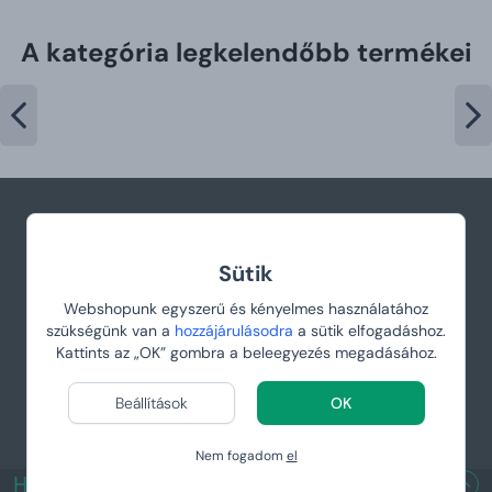
A kategória legkelendőbb termékei
info@manboxeo.hu
Sütik
H-P 8:30-17.00 (Az ügyfélszolgálat angol
Webshopunk egyszerű és kényelmes használatához
nyelvű)
szükségünk van a
hozzájárulásodra
a sütik elfogadáshoz.
Kattints az „OK” gombra a beleegyezés megadásához.
Beállítások
OK
Nem fogadom
el
HASZNOS LINKEK