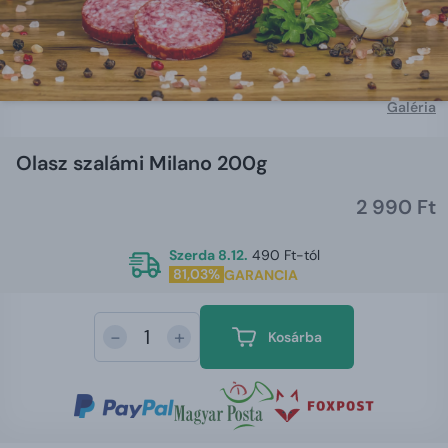
Galéria
Olasz szalámi Milano 200g
2 990 Ft
Szerda 8.12.
490 Ft-tól
81,03%
GARANCIA
-
+
Kosárba