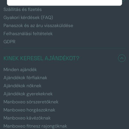
Szállítás és fizetés
Gyakori kérdések (FAQ)
Panaszok és az áru visszaküldése
Felhasználási feltételek
GDPR
KINEK KERESEL AJÁNDÉKOT?
Minden ajándék
Ajándékok férfiaknak
Ajándékok nőknek
Ajándékok gyerekeknek
Manboxeo sörszeretőknek
Manboxeo horgászoknak
Manboxeo kávézóknak
Manboxeo fitnesz rajongóknak