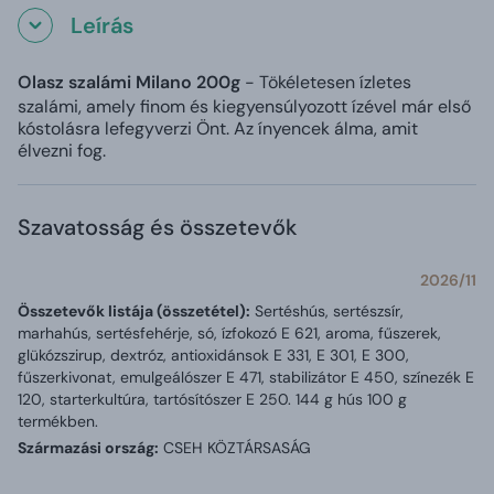
Leírás
Olasz szalámi Milano 200g
- Tökéletesen ízletes
szalámi, amely finom és kiegyensúlyozott ízével már első
kóstolásra lefegyverzi Önt. Az ínyencek álma, amit
élvezni fog.
Szavatosság és összetevők
2026/11
Összetevők listája (összetétel):
Sertéshús, sertészsír,
marhahús, sertésfehérje, só, ízfokozó E 621, aroma, fűszerek,
glükózszirup, dextróz, antioxidánsok E 331, E 301, E 300,
fűszerkivonat, emulgeálószer E 471, stabilizátor E 450, színezék E
120, starterkultúra, tartósítószer E 250. 144 g hús 100 g
termékben.
Származási ország:
CSEH KÖZTÁRSASÁG