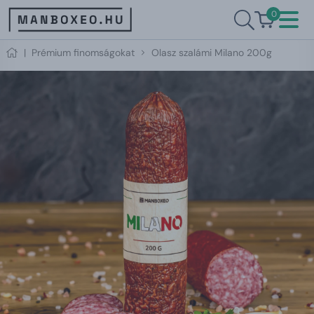
0
|
Prémium finomságokat
Olasz szalámi Milano 200g