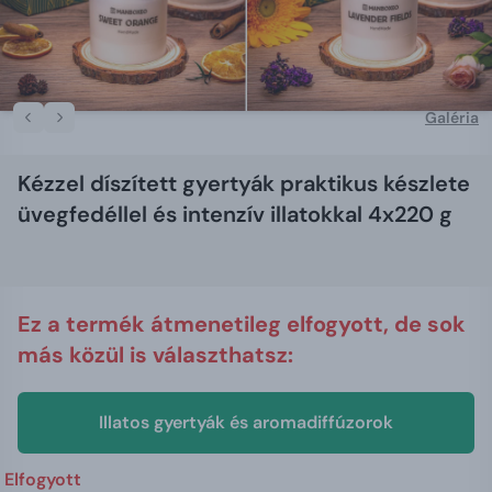
Galéria
Kézzel díszített gyertyák praktikus készlete
üvegfedéllel és intenzív illatokkal 4x220 g
Ez a termék átmenetileg elfogyott, de sok
más közül is választhatsz:
Illatos gyertyák és aromadiffúzorok
Elfogyott