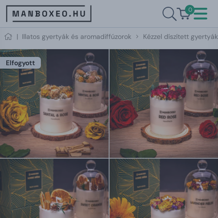
0
|
Illatos gyertyák és aromadiffúzorok
Kézzel díszített gyertyák
Elfogyott