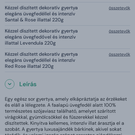
Kézzel díszített dekoratív gyertya
összetevők
elegáns üvegfedéllel és intenzív
Santal & Rose illattal 220g
Kézzel díszített dekoratív gyertya
összetevők
elegáns üvegfedővel és intenzív
illattal Levendula 220g
Kézzel díszített dekoratív gyertya
összetevők
elegáns üvegfedéllel és intenzív
Red Rose illattal 220g
Leírás
Egy egész sor gyertya, amely elkápráztatja az érzékeket
és eláll a lélegzete. A faalapú üvegfedél alatt 100%
természetes szójaviasz található, amelyet szárított
virágokkal, gyümölcsökkel és fűszerekkel kézzel
díszítettek. Kinyitva kellemes, intenzív illat árasztja el a
szobát. A gyertya luxusajándék bárkinek, akivel sokat