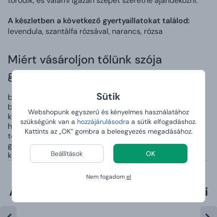
törődik, és valami igazán szépet szeretne ajándékozni.
A készletben a következő gyertyaillatokat találod:
levendula, szantálfa rózsával, narancs, rózsa
Miért vásároljon tőlünk szója
gyertyát?
Sütik
bio, vegán és hipoallergén
bio, vegán és hipoallergén
Webshopunk egyszerű és kényelmes használatához
kézzel készülnek és díszítik őket
szükségünk van a
hozzájárulásodra
a sütik elfogadáshoz.
hosszú égési idővel rendelkeznek - akár 44 órán át
Kattints az „OK” gombra a beleegyezés megadásához.
több természetes illóolajat tartalmaznak, mint más
gyertyák (10%)
Beállítások
OK
különféle illatok és minták közül választhat
Nem fogadom
el
A kategória legkelendőbb termékei