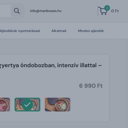
0
0 Ft
info@manboxeo.hu
Ajándékok nyomtatással
Alkalmak
Minden ajándék
gyertya óndobozban, intenzív illattal –
6 990 Ft