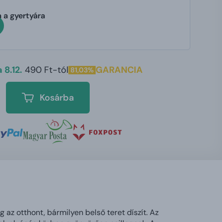
 a gyertyára
 8.12.
490 Ft-tól
GARANCIA
81,03%
Kosárba
g az otthont, bármilyen belső teret díszít. Az