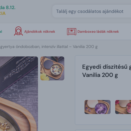
da 8.12.
IA
al
Ajándékok nőknek
Damboxeo ládák nőknek
 gyertya óndobozban, intenzív illattal – Vanilia 200 g
Egyedi díszítésű 
Vanilia 200 g