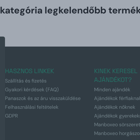
 kategória legkelendőbb termék
HASZNOS LINKEK
KINEK KERESEL
AJÁNDÉKOT?
Szállítás és fizetés
Gyakori kérdések (FAQ)
Minden ajándék
Panaszok és az áru visszaküldése
Ajándékok férfiakna
Felhasználási feltételek
Ajándékok nőknek
GDPR
Ajándékok gyerekek
Manboxeo sörszere
Manboxeo horgászo