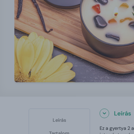
Leírás
Leírás
Ez a gyertya 2 a
Tartalom