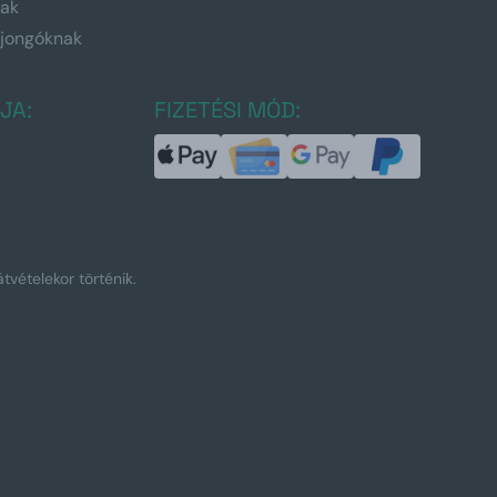
nak
ajongóknak
JA:
FIZETÉSI MÓD:
tvételekor történik.