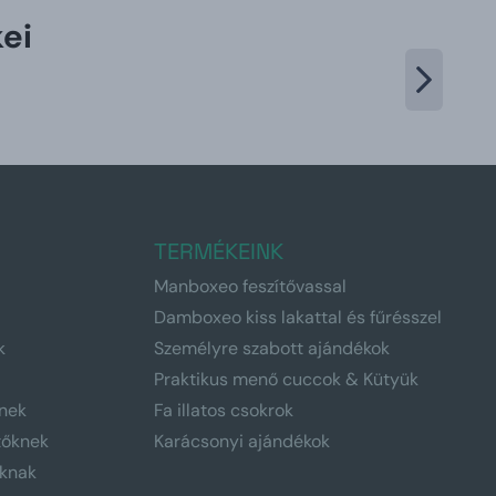
ei
TERMÉKEINK
Manboxeo feszítővassal
Damboxeo kiss lakattal és fűrésszel
k
Személyre szabott ajándékok
Praktikus menő cuccok & Kütyük
nek
Fa illatos csokrok
tőknek
Karácsonyi ajándékok
knak