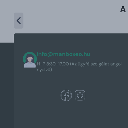
A
info@manboxeo.hu
H-P 8:30-17.00 (Az ügyfélszolgálat angol
nyelvű)