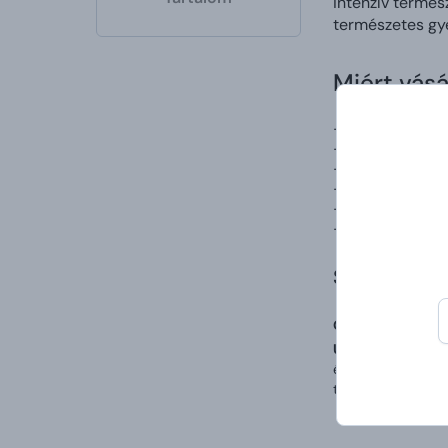
intenzív termés
természetes gy
Miért vásá
-biológiai, veg
-azok a gyertyá
-kézzel készülte
-hosszú égési i
-több természet
-különféle illat
Szavatosság
Összetevők listáj
Utasítás:
Mielőtt 
égő gyertyát. Tart
tűzálló állványon