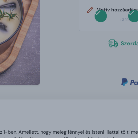
Motív hozzáadása
+3 195 Ft
Szerda
z 1-ben. Amellett, hogy meleg fénnyel és isteni illattal tölti me