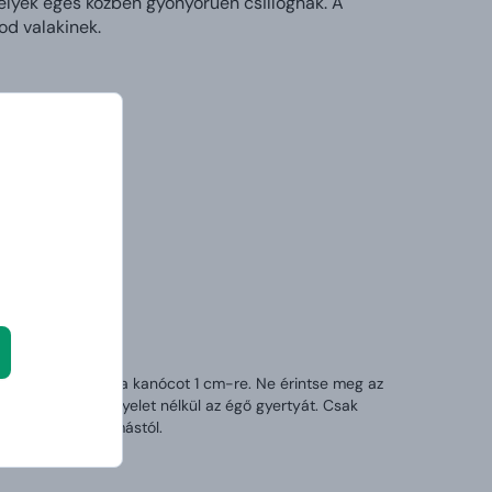
elyek égés közben gyönyörűen csillognak. A
od valakinek.
ről. Rövidítse meg a kanócot 1 cm-re. Ne érintse meg az
l. Ne hagyja felügyelet nélkül az égő gyertyát. Csak
kell lenniük egymástól.