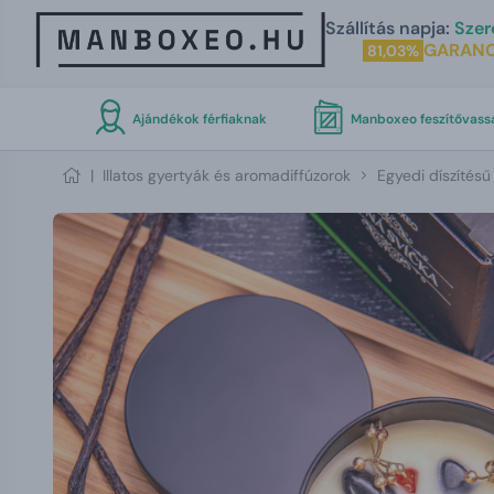
Szállítás napja:
Szer
GARANC
81,03%
Ajándékok férfiaknak
Manboxeo feszítővass
|
Illatos gyertyák és aromadiffúzorok
Egyedi díszítésű