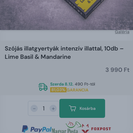
Galéria
Szójás illatgyertyák intenzív illattal, 10db –
Lime Basil & Mandarine
3 990 Ft
Szerda 8.12.
490 Ft-tól
81,03%
GARANCIA
-
+
Kosárba