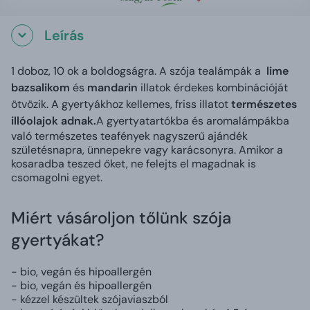
Leírás
1 doboz, 10 ok a boldogságra. A szója tealámpák a
lime
bazsalikom
és
mandarin
illatok érdekes kombinációját
ötvözik. A gyertyákhoz kellemes, friss illatot
természetes
illóolajok adnak.
A gyertyatartókba és aromalámpákba
való természetes teafények nagyszerű ajándék
születésnapra, ünnepekre vagy karácsonyra. Amikor a
kosaradba teszed őket, ne felejts el magadnak is
csomagolni egyet.
Miért vásároljon tőlünk szója
gyertyákat?
- bio, vegán és hipoallergén
- bio, vegán és hipoallergén
- kézzel készültek szójaviaszból