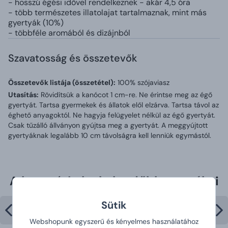
- hosszú égési idővel rendelkeznek - akár 4,5 óra
- több természetes illatolajat tartalmaznak, mint más
gyertyák (10%)
- többféle
aromából és dizájnból
Szavatosság és összetevők
Összetevők listája (összetétel):
100% szójaviasz
Utasítás:
Rövidítsük a kanócot 1 cm-re. Ne érintse meg az égő
gyertyát. Tartsa gyermekek és állatok elől elzárva. Tartsa távol az
éghető anyagoktól. Ne hagyja felügyelet nélkül az égő gyertyát.
Csak tűzálló állványon gyújtsa meg a gyertyát. A meggyújtott
gyertyáknak legalább 10 cm távolságra kell lenniük egymástól.
A kategória legkelendőbb termékei
Sütik
Webshopunk egyszerű és kényelmes használatához