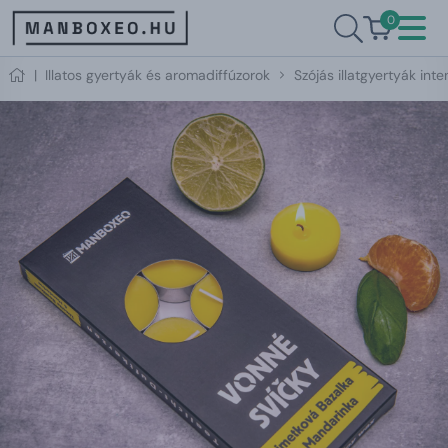
0
|
Illatos gyertyák és aromadiffúzorok
Szójás illatgyertyák inte