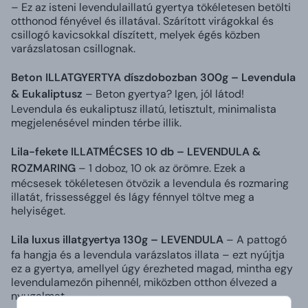
– Ez az isteni levendulaillatú gyertya tökéletesen betölti
otthonod fényével és illatával. Szárított virágokkal és
csillogó kavicsokkal díszített, melyek égés közben
varázslatosan csillognak.
Beton ILLATGYERTYA díszdobozban 300g – Levendula
& Eukaliptusz
– Beton gyertya? Igen, jól látod!
Levendula és eukaliptusz illatú, letisztult, minimalista
megjelenésével minden térbe illik.
Lila-fekete ILLATMÉCSES 10 db – LEVENDULA &
ROZMARING
– 1 doboz, 10 ok az örömre. Ezek a
mécsesek tökéletesen ötvözik a levendula és rozmaring
illatát, frissességgel és lágy fénnyel töltve meg a
helyiséget.
Lila luxus illatgyertya 130g – LEVENDULA
– A pattogó
fa hangja és a levendula varázslatos illata – ezt nyújtja
ez a gyertya, amellyel úgy érezheted magad, mintha egy
levendulamezőn pihennél, miközben otthon élvezed a
nyugalmat.