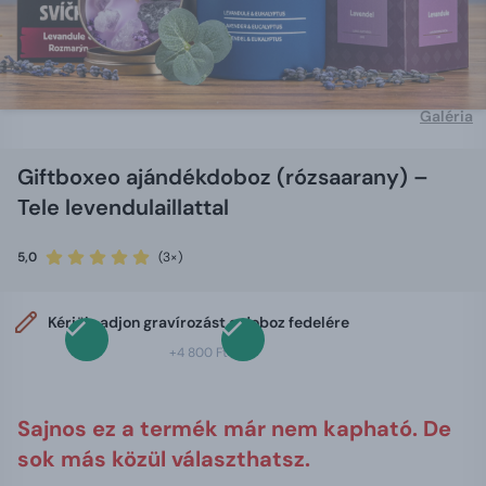
Galéria
Giftboxeo ajándékdoboz (rózsaarany) –
Tele levendulaillattal
5,0
(3×)
Kérjük, adjon gravírozást a doboz fedelére
+4 800 Ft
Sajnos ez a termék már nem kapható. De
sok más közül választhatsz.