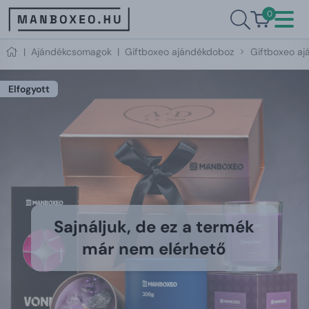
0
|
Ajándékcsomagok
|
Giftboxeo ajándékdoboz
Giftboxeo ajá
Elfogyott
Sajnáljuk, de ez a termék
már nem elérhető