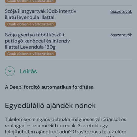
Csak ebben a változatban
Szója illatgyertyák 10db intenzív
összetevők
illatú levendula illattal
Csak ebben a változatban
Szója gyertya fából készült
összetevők
pattogó kanóccal és intenzív
illattal Levendula 130g
Csak ebben a változatban
Leírás
A Deepl fordító automatikus fordítása
Egyedülálló ajándék nőnek
Tökéletesen elegáns dobozka mágneses záródással és
szalaggal – ez a mi Giftboxeonk. Szeretnél egy
felejthetetlen ajándékot adni? Gravíroztass fel az élére