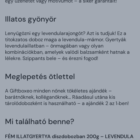
egy üzenetet vagy motívumot – a siker garantált!
Illatos gyönyör
Lenyűgözni egy levendularajongót? Azt is tudjuk! Ez a
titokzatos doboz maga a levendula-mámor. Gyertyák
levendulaillatban – önmagában vagy olyan
kombinációkban, amelyek valódi balzsamként hatnak a
lélekre. Szippants bele – és érezni fogod!
Meglepetés ötlettel
A Giftboxeo minden nőnek tökéletes ajándék –
barátnőknek, kolléganőknek… Ráadásul utána kis
tárolódobozként is használható – a ajándék 2 az 1‑ben!
Mi található benne?
FÉM ILLATGYERTYA díszdobozban 200g – LEVENDULA