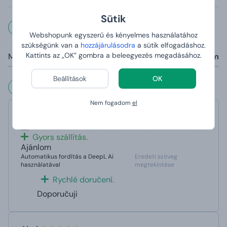
Sütik
Méretek és súly
Webshopunk egyszerű és kényelmes használatához
szükségünk van a
hozzájárulásodra
a sütik elfogadáshoz.
Kattints az „OK” gombra a beleegyezés megadásához.
Méretek:
23,5 x 17 x 10 cm
Beállítások
OK
Vásárlóink mondták rólunk
Nem fogadom
el
jiri.rotter
értékelése 6. 12. 2025 a weboldalon Manboxeo.cz
Gyors szállítás.
Ajánlom
Automatikus fordítás a DeepL Ai
Eredeti szöveg
használatával
megtekintése
Rychlé doručení.
Doporučuji