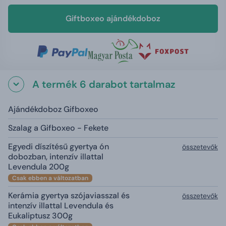
Giftboxeo ajándékdoboz
A termék 6 darabot tartalmaz
Ajándékdoboz Gifboxeo
Szalag a Gifboxeo - Fekete
Egyedi díszítésű gyertya ón
összetevők
dobozban, intenzív illattal
Levendula 200g
Csak ebben a változatban
Kerámia gyertya szójaviasszal és
összetevők
intenzív illattal Levendula és
Eukaliptusz 300g