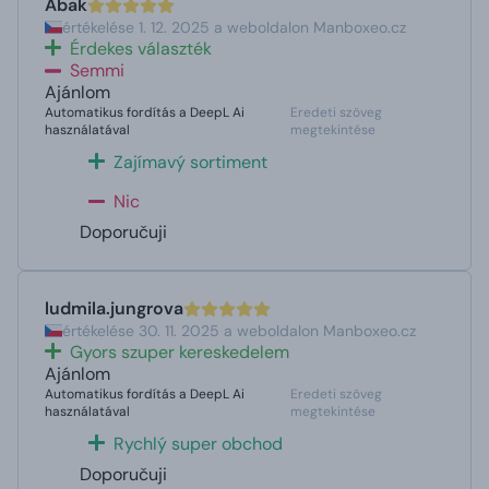
Abak
értékelése 1. 12. 2025 a weboldalon Manboxeo.cz
Érdekes választék
Semmi
Ajánlom
Automatikus fordítás a DeepL Ai
Eredeti szöveg
használatával
megtekintése
Zajímavý sortiment
Nic
Doporučuji
ludmila.jungrova
értékelése 30. 11. 2025 a weboldalon Manboxeo.cz
Gyors szuper kereskedelem
Ajánlom
Automatikus fordítás a DeepL Ai
Eredeti szöveg
használatával
megtekintése
Rychlý super obchod
Doporučuji