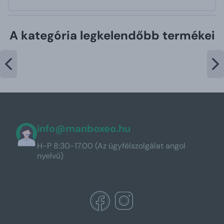
A kategória legkelendőbb termékei
info@manboxeo.hu
H-P 8:30-17.00 (Az ügyfélszolgálat angol
nyelvű)