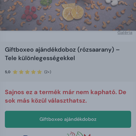
Galéria
Giftboxeo ajándékdoboz (rózsaarany) –
Tele különlegességekkel
5,0
(2×)
Sajnos ez a termék már nem kapható. De
sok más közül választhatsz.
Giftboxeo ajándékdoboz