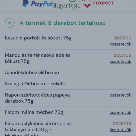
A termék 8 darabot tartalmaz
Kesudió pörkölt és sózott 75g
2027/06
összetevők
Mandulás fehér csokoládé és
2027/03
kókusz 75g
összetevők
Ajándékdoboz Gifboxeo
Szalag a Gifboxeo - Fekete
Napon szárított édes papaya
összetevők
darabok 75g
Finom málna mézben 75g
összetevők
Finom pulykahús citromon és
2028/06
fokhagymán 300 g -
összetevők
Mr.HomeMade