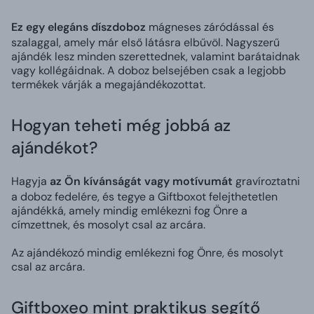
Ez egy elegáns díszdoboz
mágneses záródással és
szalaggal, amely már első látásra elbűvöl. Nagyszerű
ajándék lesz minden szerettednek, valamint barátaidnak
vagy kollégáidnak. A doboz belsejében csak a legjobb
termékek várják a megajándékozottat.
Hogyan teheti még jobbá az
ajándékot?
Hagyja
az Ön kívánságát vagy motívumát
gravíroztatni
a doboz fedelére, és tegye a Giftboxot felejthetetlen
ajándékká, amely mindig emlékezni fog Önre a
címzettnek, és mosolyt csal az arcára.
Az ajándékozó mindig emlékezni fog Önre, és mosolyt
csal az arcára.
Giftboxeo mint praktikus segítő