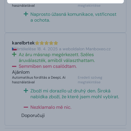
Automatikus fordítás a DeepL Ai
Eredeti szöveg
használatával
megtekintése
Naprosto úžasná komunikace, vstřícnost
a ochota.
karelbrtek
értékelése 18. 4. 2025 a weboldalon Manboxeo.cz
Az áru másnap megérkezett. Széles
áruválaszték, amiből választhattam.
Semmiben sem csalódtam.
Ajánlom
Automatikus fordítás a DeepL Ai
Eredeti szöveg
használatával
megtekintése
Zboží mi dorazilo už druhý den. Široká
nabídka zboží, že které jsem mohl vybírat.
Nezklamalo mě nic.
Doporučuji