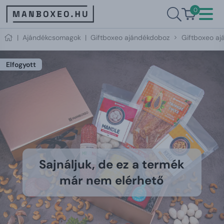
0
|
Ajándékcsomagok
|
Giftboxeo ajándékdoboz
Giftboxeo aj
Elfogyott
Sajnáljuk, de ez a termék
már nem elérhető