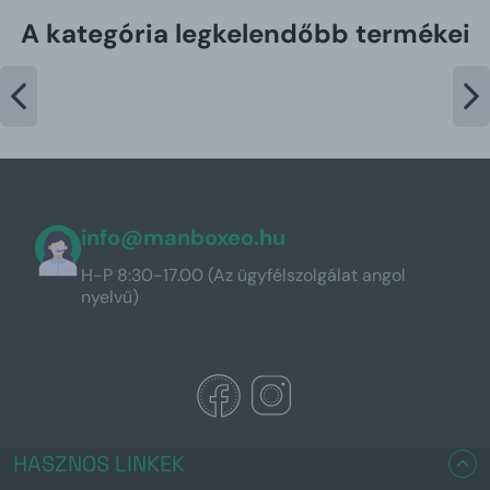
A kategória legkelendőbb termékei
info@manboxeo.hu
H-P 8:30-17.00 (Az ügyfélszolgálat angol
nyelvű)
HASZNOS LINKEK