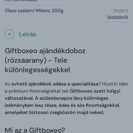
Olasz szalámi Milano 200g
2026/11
összetevők
Leírás
Giftboxeo ajándékdoboz
(rózsaarany) - Tele
különlegességekkel
Az
evhető ajándékok adása a specialitása
? Húzd ki idén
a prémium finomságokkal teli
Giftboxeo szett
hölgyi
változatával
. A születésnapos lány különleges
ízélményben lesz része, édes és sós finomságokkal,
amelyeket biztosan megköszön majd neked.
Mi az a Giftboxeo?