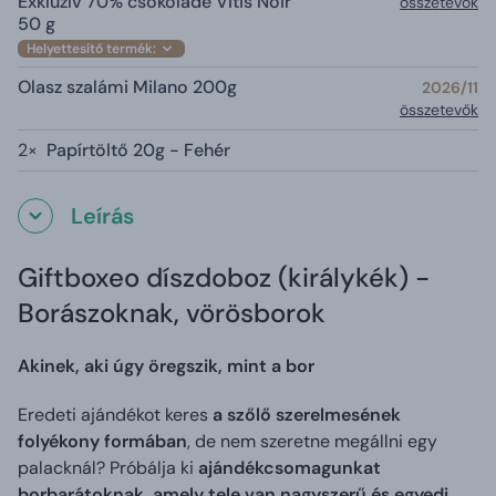
Exkluzív 70% csokoládé Vitis Noir
összetevők
50 g
Helyettesítő termék:
Olasz szalámi Milano 200g
2026/11
összetevők
2×
Papírtöltő 20g - Fehér
Leírás
Giftboxeo díszdoboz (királykék) -
Borászoknak, vörösborok
Akinek, aki úgy öregszik, mint a bor
Eredeti ajándékot keres
a szőlő szerelmesének
folyékony formában
, de nem szeretne megállni egy
palacknál? Próbálja ki
ajándékcsomagunkat
borbarátoknak,
amely tele van nagyszerű és egyedi