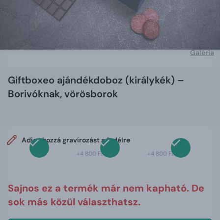
Galéria
Giftboxeo ajándékdoboz (királykék) –
Borivóknak, vörösborok
Adjon hozzá gravírozást a fedélre
+4 800 Ft
+4 800 Ft
Sajnos ez a termék már nem kapható. De
sok más közül választhatsz.