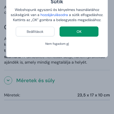
Sütik
Az ajándékozó mindig emlékezni fog Önre, és mosolyt
Webshopunk egyszerű és kényelmes használatához
csal az arcára.
szükségünk van a
hozzájárulásodra
a sütik elfogadáshoz.
Kattints az „OK” gombra a beleegyezés megadásához.
Giftboxeo mint praktikus segítő
Beállítások
OK
A mágneses záródásnak és az okos kialakításnak
köszönhetően
a doboz a kicsomagolás után stílusos
Nem fogadom
el
tárolóhelyként is használható az apróságok
számára.
A Giftboxeo nemcsak szép, hanem praktikus
ajándék is, amely mindig megtalálja a helyét.
Méretek és súly
Méretek:
23,5 x 17 x 10 cm