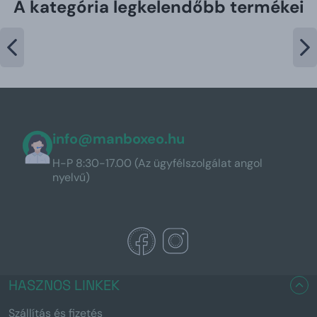
A kategória legkelendőbb termékei
info@manboxeo.hu
H-P 8:30-17.00 (Az ügyfélszolgálat angol
nyelvű)
HASZNOS LINKEK
Szállítás és fizetés