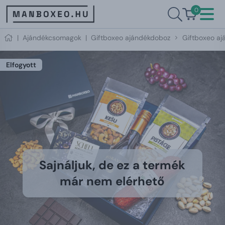
0
|
Ajándékcsomagok
|
Giftboxeo ajándékdoboz
Giftboxeo aj
Elfogyott
Sajnáljuk, de ez a termék
már nem elérhető