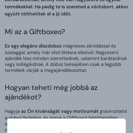
termékekkel. Ha pedig te is szereted a vörösbort, akkor
együtt tölthetitek el a jó időt.
Mi az a Giftboxeo?
Ez egy elegáns díszdoboz
mágneses záródással és
szalaggal, amely már első látásra elbűvöl. Nagyszerű
ajándék lesz minden szerettednek, valamint barátaidnak
vagy kollégáidnak. A doboz belsejében csak a legjobb
termékek várják a megajándékozottat.
Hogyan teheti még jobbá az
ajándékot?
Hagyja
az Ön kívánságát vagy motívumát
gravíroztatni
a doboz fedelére, és tegye a Giftboxot felejthetetlen
ajándékká, amely mindig emlékezni fog Önre a
címzettnek, és mosolyt csal az arcára.