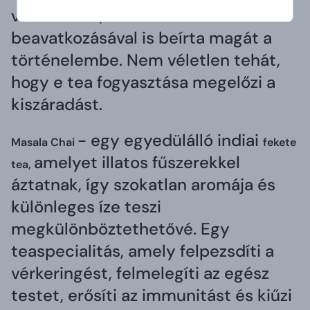
vált híressé, és az árvizek elleni
beavatkozásával is beírta magát a
történelembe. Nem véletlen tehát,
hogy e tea fogyasztása megelőzi a
kiszáradást.
- egy egyedülálló indiai
Masala Chai
fekete
amelyet illatos fűszerekkel
tea,
áztatnak, így szokatlan aromája és
különleges íze teszi
megkülönböztethetővé. Egy
teaspecialitás, amely felpezsdíti a
vérkeringést, felmelegíti az egész
testet, erősíti az immunitást és kiűzi