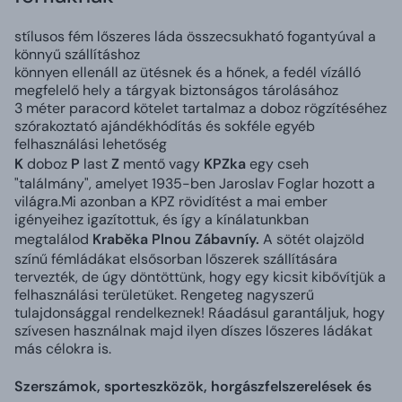
stílusos fém lőszeres láda összecsukható fogantyúval a
könnyű szállításhoz
könnyen ellenáll az ütésnek és a hőnek, a fedél vízálló
megfelelő hely a tárgyak biztonságos tárolásához
3 méter paracord kötelet tartalmaz a doboz rögzítéséhez
szórakoztató ajándékhódítás és sokféle egyéb
felhasználási lehetőség
K
doboz
P
last
Z
mentő vagy
KPZka
egy cseh
"találmány", amelyet 1935-ben Jaroslav Foglar hozott a
világra.Mi azonban a KPZ rövidítést a mai ember
igényeihez igazítottuk, és így a kínálatunkban
megtalálod
Kraběka
Plnou Zábavní
y.
A sötét olajzöld
színű fémládákat elsősorban lőszerek szállítására
tervezték, de úgy döntöttünk, hogy egy kicsit kibővítjük a
felhasználási területüket. Rengeteg nagyszerű
tulajdonsággal rendelkeznek! Ráadásul garantáljuk, hogy
szívesen használnak majd ilyen díszes lőszeres ládákat
más célokra is.
Szerszámok, sporteszközök, horgászfelszerelések és