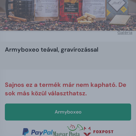
Galéria
Armyboxeo teával, gravírozással
Sajnos ez a termék már nem kapható. De
sok más közül választhatsz.
Armyboxeo