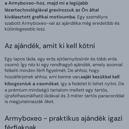
a Armyboxeo-hoz, majd mi a legújabb
lézertechnológiával gravírozzuk az Ön által
kiválasztott grafikai motívumba.
Egy személyre
szabott Armyboxeo-val az ajándéka még eredetibb és
különlegesebb lesz.
Az ajándék, amit ki kell kötni
Egy lapos láda, egy erős ejtőernyőzsinór és több erős
csomó. Így néz ki egy rendhagyó ajándék, amely azonnal
felkelti minden férfi figyelmét. De ahhoz, hogy
hozzáférjenek ahhoz, ami benne van,
saját kezükkel kell
kibogozniuk a csomókat
, így a fedelet ki lehet nyitni. De
a prémium minőségű tartalom mellett egy tartós,
újrafelhasználható ládával és 3 méter tartós paracorddal
is megjutalmazzák őket.
Armyboxeo - praktikus ajándék igazi
férfiaknak