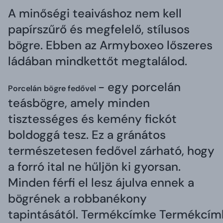
A minőségi teaiváshoz nem kell
papírszűrő és megfelelő, stílusos
bögre. Ebben az Armyboxeo lőszeres
ládában mindkettőt megtalálod.
- egy porcelán
Porcelán bögre fedővel
teásbögre, amely minden
tisztességes és kemény fickót
boldoggá tesz. Ez a gránátos
természetesen fedővel zárható, hogy
a forró ital ne hűljön ki gyorsan.
Minden férfi el lesz ájulva ennek a
bögrének a robbanékony
tapintásától.
Termékcímke
Termékcím