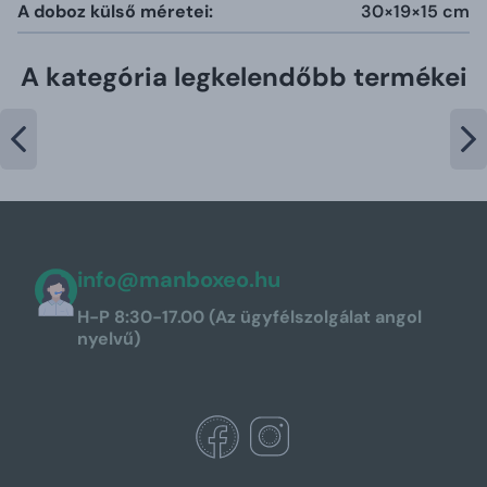
A doboz külső méretei:
30×19×15 cm
A kategória legkelendőbb termékei
info@manboxeo.hu
H-P 8:30-17.00 (Az ügyfélszolgálat angol
nyelvű)