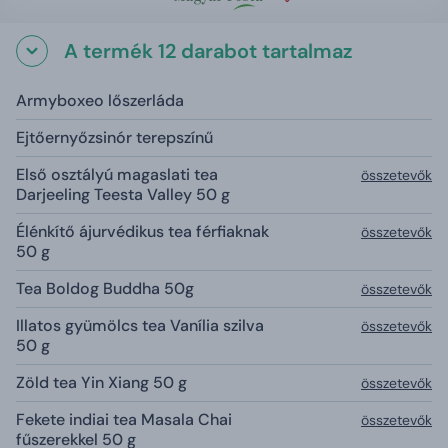
A termék 12 darabot tartalmaz
Armyboxeo lőszerláda
Ejtőernyőzsinór terepszínű
Első osztályú magaslati tea
összetevők
Darjeeling Teesta Valley 50 g
Élénkítő ájurvédikus tea férfiaknak
összetevők
50 g
Tea Boldog Buddha 50g
összetevők
Illatos gyümölcs tea Vanília szilva
összetevők
50 g
Zöld tea Yin Xiang 50 g
összetevők
Fekete indiai tea Masala Chai
összetevők
fűszerekkel 50 g