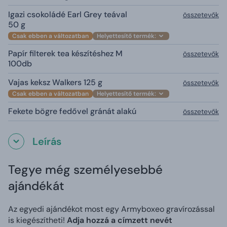
Igazi csokoládé Earl Grey teával
összetevők
50 g
Csak ebben a változatban
Helyettesítő termék:
Papír filterek tea készítéshez M
összetevők
100db
Vajas keksz Walkers 125 g
összetevők
Csak ebben a változatban
Helyettesítő termék:
Fekete bögre fedővel gránát alakú
összetevők
Leírás
Tegye még személyesebbé
ajándékát
Az egyedi ajándékot most egy Armyboxeo gravírozással
is kiegészítheti!
Adja hozzá a címzett nevét