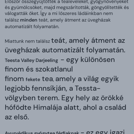
Először összegyűjtötték a tealeveleket, gyógynövényeket
és gyümölcsöket, majd megszárították, göngyölítették és
válogatták őket. Így a mi lőszeres ládáinkban nem
találsz
minden
teát, amely átment az üvegházak
automatizált folyamatán.
teát, amely átment az
Miattunk nem találsz
üvegházak automatizált folyamatán.
- egy különösen
Teesta Valley Darjeeling
finom és szokatlanul
finom
tea
amely a világ egyik
fekete
,
legjobb fennsíkján, a Tessta-
völgyben terem. Egy hely az örökké
hófödte Himalája alatt, ahol a család
az első.
- ez egy igazi
Ayurvédikus gyógytea férfiaknak