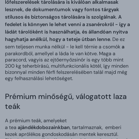
lőfelszerelések tárolására is kiválóan alkalmasak
lesznek, de dokumentumok vagy fontos tárgyak
stílusos és biztonságos tárolására is szolgálnak
.
A
fedelet is könnyen le lehet venni a zsanérokról - így a
ládát tárolóként is használhatja, és állandóan nyitva
hagyhatja anélkül, hogy a teteje útban lenne
. De ez
sem teljesen munka nélkül - le kell térnie a csomók
a
parakordból, amellyel a láda le van kötve. Maga a
paracord, vagyis az ejtőernyőzsinór is egy több mint
200 kg teherbírású, multifunkcionális kötél, így minden
bizonnyal minden férfi felszerelésében talál majd még
egy felhasználási lehetőséget.
Prémium minőségű, válogatott laza
teák
A prémium teák, amelyeket
a tea
ajándékdobozainkban
, tartalmaznak, emberi
kezek aprólékos gondoskodásán mentek keresztül.