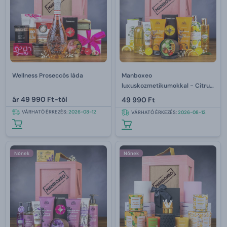
Wellness Proseccós láda
Manboxeo
luxuskozmetikumokkal - Citrus
& Verbena
ár
49 990 Ft-tól
49 990 Ft
VÁRHATÓ ÉRKEZÉS:
2026-08-12
VÁRHATÓ ÉRKEZÉS:
2026-08-12
Nőnek
Nőnek