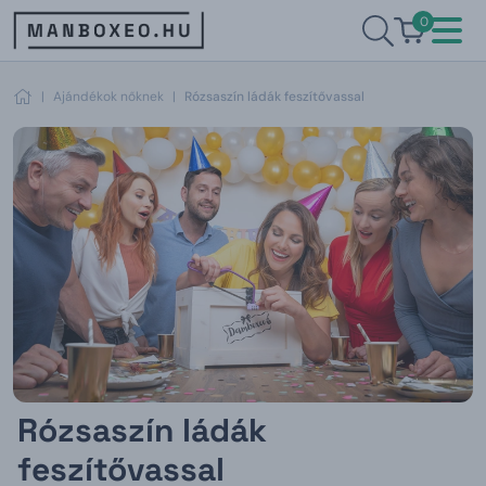
0
|
Ajándékok nőknek
|
Rózsaszín ládák feszítővassal
Rózsaszín ládák
feszítővassal