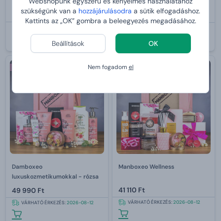
Webshopunk egyszerű és kényelmes használatához
49 990 Ft
szükségünk van a
hozzájárulásodra
a sütik elfogadáshoz.
ár
41 686 Ft-tól
39 990 Ft
Kattints az „OK” gombra a beleegyezés megadásához.
VÁRHATÓ ÉRKEZÉS:
2026-08-12
VÁRHATÓ ÉRKEZÉS:
2026-08-12
Beállítások
OK
Nem fogadom
el
Nőnek
Nőnek
Damboxeo
Manboxeo Wellness
luxuskozmetikumokkal - rózsa
41 110 Ft
49 990 Ft
VÁRHATÓ ÉRKEZÉS:
2026-08-12
VÁRHATÓ ÉRKEZÉS:
2026-08-12