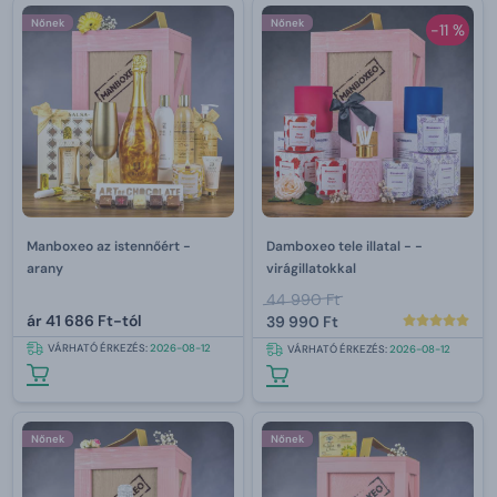
Nőnek
Nőnek
-11 %
Manboxeo az istennőért -
Damboxeo tele illatal - -
arany
virágillatokkal
44 990 Ft
ár
41 686 Ft-tól
39 990 Ft
VÁRHATÓ ÉRKEZÉS:
2026-08-12
VÁRHATÓ ÉRKEZÉS:
2026-08-12
Nőnek
Nőnek