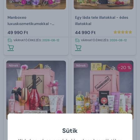
Manboxeo
Egy láda tele illatokkal - édes
luxuskozmetikumokkal -
illatokkal
levandula
49 990 Ft
44 990 Ft
VÁRHATÓ ÉRKEZÉS:
2026-08-12
VÁRHATÓ ÉRKEZÉS:
2026-08-12
Nőnek
Nőnek
-20 %
Manboxeo az istennőért -
Manboxeo MIX
Sütik
rozéarany
kozmetikumokkal – új