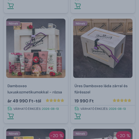
Nőnek
Nőnek
Damboxeo
Üres Damboxeo láda zárral és
luxuskozmetikumokkal - rózsa
fűrésszel
ár
49 990 Ft-tól
19 990 Ft
VÁRHATÓ ÉRKEZÉS:
2026-08-13
VÁRHATÓ ÉRKEZÉS:
2026-08-13
Nőnek
Nőnek
-20 %
-20 %