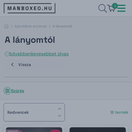
0
|
Ajándékok anyának
|
A lányomtól
A lányomtól
bővebben
kevesebbet olvas
Vissza
Szűrés
Kedvencek
18 termék
Nőnek