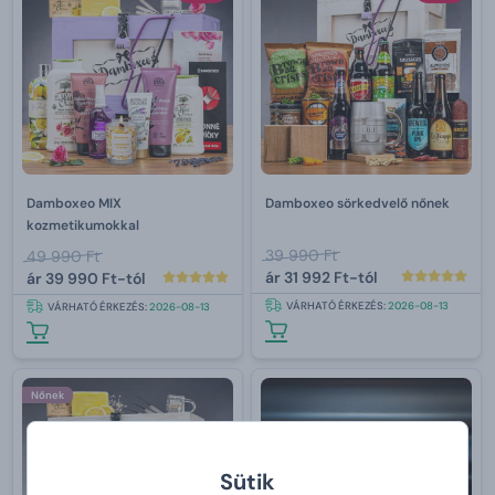
Damboxeo MIX
Damboxeo sörkedvelő nőnek
kozmetikumokkal
39 990 Ft
49 990 Ft
ár
31 992 Ft-tól
ár
39 990 Ft-tól
VÁRHATÓ ÉRKEZÉS:
2026-08-13
VÁRHATÓ ÉRKEZÉS:
2026-08-13
Nőnek
Sütik