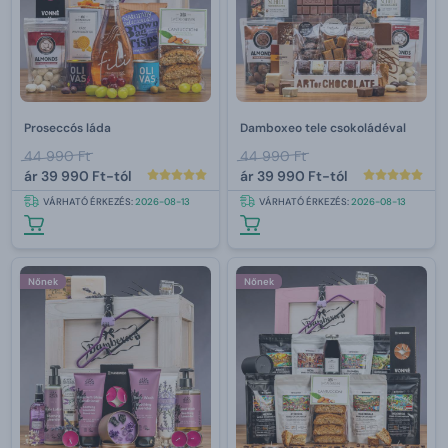
Proseccós láda
Damboxeo tele csokoládéval
44 990 Ft
44 990 Ft
ár
39 990 Ft-tól
ár
39 990 Ft-tól
VÁRHATÓ ÉRKEZÉS:
2026-08-13
VÁRHATÓ ÉRKEZÉS:
2026-08-13
Nőnek
Nőnek