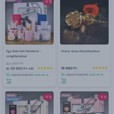
-11 %
Egy láda tele illatokkal -
Arany rózsa díszdobozban
virágillatokkal
44 990 Ft
19 990 Ft
ár
39 990 Ft-tól
VÁRHATÓ ÉRKEZÉS:
2026-08-13
VÁRHATÓ ÉRKEZÉS:
2026-08-13
Nőnek
Nőnek
-11 %
-11 %
Bestseller