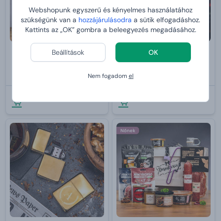
Webshopunk egyszerű és kényelmes használatához
szükségünk van a
hozzájárulásodra
a sütik elfogadáshoz.
Kattints az „OK” gombra a beleegyezés megadásához.
Beállítások
OK
Láda luxuskozmetikumokkal -
Luxus autóillatosító
Citrus & Verbena
gravírozással - szürke + 3
utántöltő
Nem fogadom
el
ár
49 990 Ft-tól
19 990 Ft
VÁRHATÓ ÉRKEZÉS:
2026-08-13
VÁRHATÓ ÉRKEZÉS:
2026-08-13
Nőnek