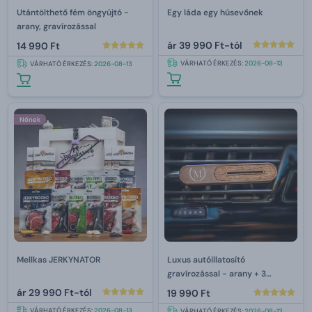
Utántölthető fém öngyújtó -
Egy láda egy húsevőnek
arany, gravírozással
ár
39 990 Ft-tól
14 990 Ft
VÁRHATÓ ÉRKEZÉS:
2026-08-13
VÁRHATÓ ÉRKEZÉS:
2026-08-13
Nőnek
Mellkas JERKYNATOR
Luxus autóillatosító
gravírozással - arany + 3
újratöltődéssel
ár
29 990 Ft-tól
19 990 Ft
VÁRHATÓ ÉRKEZÉS:
2026-08-13
VÁRHATÓ ÉRKEZÉS:
2026-08-13