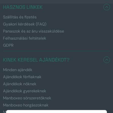
HASZNOS LINKEK
Szállítás és fizetés
Gyakori kérdések (FAQ)
Panaszok és az áru visszaküldése
Felhasználási feltételek
GDPR
KINEK KERESEL AJÁNDÉKOT?
Minden ajándék
Ajándékok férfiaknak
Ajándékok nőknek
Ajándékok gyerekeknek
Manboxeo sörszeretőknek
Manboxeo horgászoknak
Manboxeo kávézóknak