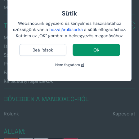
Manboxeo fitnesz rajongóknak
Sütik
Webshopunk egyszerű és kényelmes használatához
TERMÉKEINK
szükségünk van a
hozzájárulásodra
a sütik elfogadáshoz.
Kattints az „OK” gombra a beleegyezés megadásához.
Manboxeo feszítővassal
Damboxeo kiss lakattal és fűrésszel
Beállítások
OK
Személyre szabott ajándékok
Praktikus menő cuccok & Kütyük
Nem fogadom
el
Fa illatos csokrok
Karácsonyi ajándékok
BŐVEBBEN A MANBOXEO-RÓL
Rólunk
Kapcsolat
ÁLLAM: