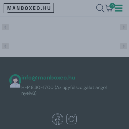
0
info@manboxeo.hu
H-P 8:30-17.00 (Az ügyfélszolgálat angol
nyelvű)