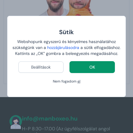
Sütik
Webshopunk egyszerű és kényelmes használatához
szükségünk van a
hozzájárulásodra
a sütik elfogadáshoz.
Kattints az „OK” gombra a beleegyezés megadásához.
Beállítások
OK
Miniklon
Nem fogadom
el
info@manboxeo.hu
H-P 8:30-17.00 (Az ügyfélszolgálat angol