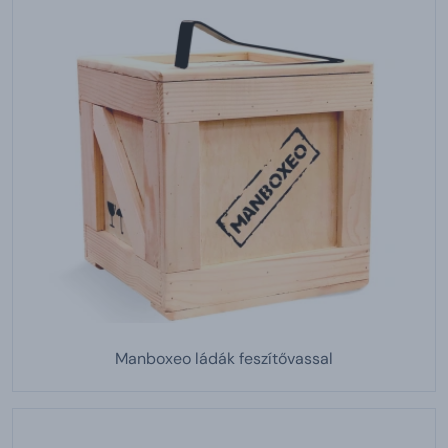
Manboxeo ládák feszítővassal