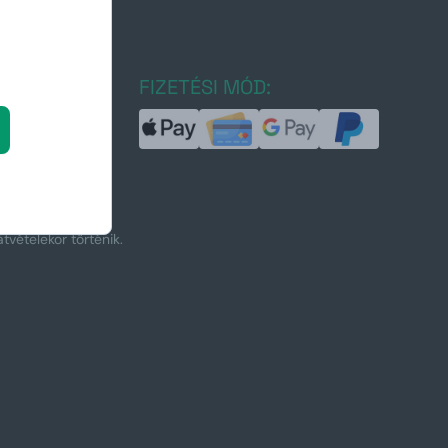
ajongóknak
JA:
FIZETÉSI MÓD:
tvételekor történik.