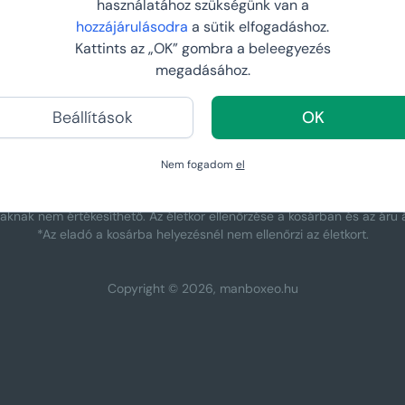
használatához szükségünk van a
Manboxeo fitnesz r
hozzájárulásodra
a sütik elfogadáshoz.
Kattints az „OK” gombra a beleegyezés
megadásához.
ÁLLAM:
SZÁLLÍTÁS MÓD
Beállítások
OK
Nem fogadom
el
tiaknak nem értékesíthető. Az életkor ellenőrzése a kosárban és az áru á
*Az eladó a kosárba helyezésnél nem ellenőrzi az életkort.
Copyright © 2026, manboxeo.hu