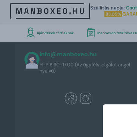
Szállítás napja:
Csüt
GARA
83,05%
Ajándékok férfiaknak
Manboxeo feszítővass
info@manboxeo.hu
H-P 8:30-17.00 (Az ügyfélszolgálat angol
nyelvű)