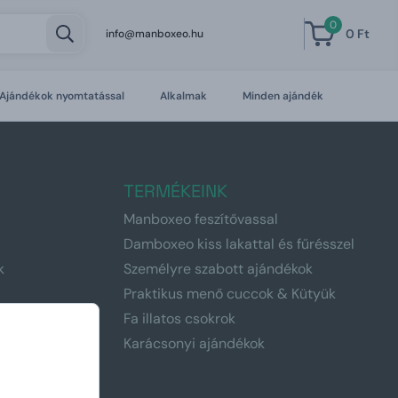
0
0 Ft
info@manboxeo.hu
Ajándékok nyomtatással
Alkalmak
Minden ajándék
TERMÉKEINK
Manboxeo feszítővassal
Damboxeo kiss lakattal és fűrésszel
k
Személyre szabott ajándékok
Praktikus menő cuccok & Kütyük
nek
Fa illatos csokrok
tőknek
Karácsonyi ajándékok
knak
nak