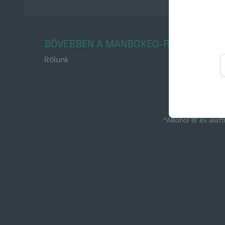
BŐVEBBEN A MANBOXEO-RÓL
Rólunk
Kapcsolat
*Alkohol 18 év alat