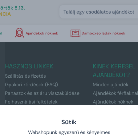
örtök 8.13.
NCIA
al
Ajándékok nőknek
Damboxeo ládák nőknek
HASZNOS LINKEK
KINEK KERESEL
AJÁNDÉKOT?
Szállítás és fizetés
Gyakori kérdések (FAQ)
Minden ajándék
Panaszok és az áru visszaküldése
Ajándékok férfiakna
Felhasználási feltételek
Ajándékok nőknek
GDPR
Ajándékok gyerekek
Manboxeo sörszere
Sütik
Manboxeo horgászo
Webshopunk egyszerű és kényelmes
Manboxeo kávézók