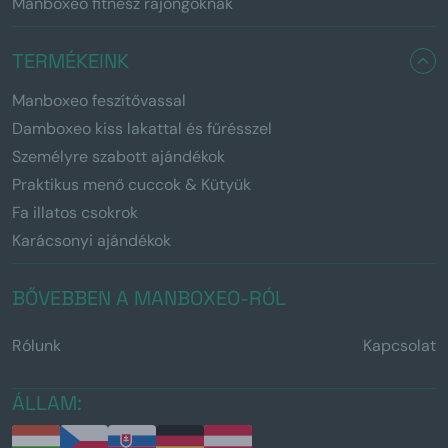
Manboxeo fitnesz rajongóknak
TERMÉKEINK
Manboxeo feszítővassal
Damboxeo kiss lakattal és fűrésszel
Személyre szabott ajándékok
Praktikus menő cuccok & Kütyük
Fa illatos csokrok
Karácsonyi ajándékok
BŐVEBBEN A MANBOXEO-RÓL
Rólunk
Kapcsolat
ÁLLAM: