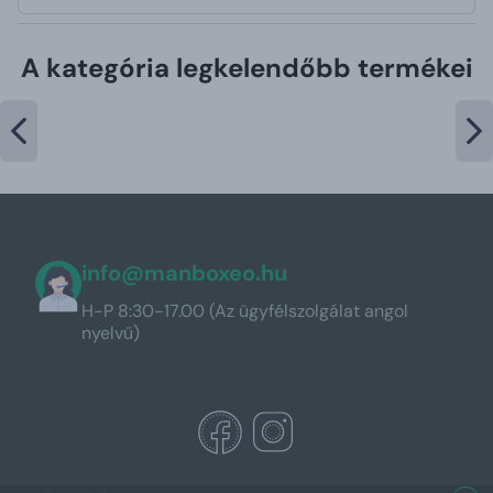
A kategória legkelendőbb termékei
info@manboxeo.hu
H-P 8:30-17.00 (Az ügyfélszolgálat angol
nyelvű)