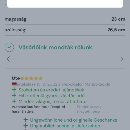
Méretek és súly
magasság:
23 cm
szélesség:
26,5 cm
Vásárlóink mondták rólunk
Ute
értékelése 15. 9. 2022 a weboldalon Manboxeo.de
Szokatlan és eredeti ajándékok
Hihetetlenül gyors szállítási idő
Minden világos, tömör, átlátható
Automatikus fordítás a DeepL Ai
Eredeti szöveg
használatával
megtekintése
Ungewöhnliche und originelle Geschenke
Unglaublich schnelle Lieferzeiten