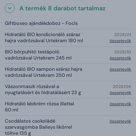
A termék 8 darabot tartalmaz
Giftboxeo ajándékdoboz - Focis
Hidratáló BIO kondicionáló száraz
2028/01
hajra vadrózsával Urtekram 180 ml
összetevők
BIO bőrpuhító testápoló
2028/10
vadrózsával Urtekram 245 ml
összetevők
Hidratáló BIO sampon száraz hajra
összetevők
vadrózsával Urtekram 250 ml
Vászonmaszk rózsával a
2028/06
nyugtatásért és hidratálásért 23 g
összetevők
Hidratáló kézkrém rózsa illattal
összetevők
60 ml
Csodálatos csokoládé
összetevők
szarvasgomba Baileys likőrrel
töltve 135 g