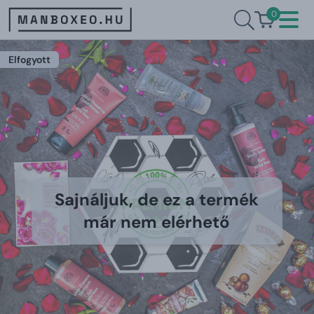
0
Elfogyott
Sajnáljuk, de ez a termék
már nem elérhető