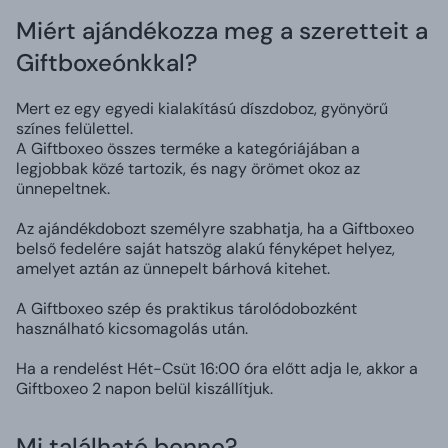
Miért ajándékozza meg a szeretteit a
Giftboxeónkkal?
Mert ez egy egyedi kialakítású díszdoboz, gyönyörű
színes felülettel.
A Giftboxeo összes terméke a kategóriájában a
legjobbak közé tartozik, és nagy örömet okoz az
ünnepeltnek.
Az ajándékdobozt személyre szabhatja, ha a Giftboxeo
belső fedelére saját hatszög alakú fényképet helyez,
amelyet aztán az ünnepelt bárhová kitehet.
A Giftboxeo szép és praktikus tárolódobozként
használható kicsomagolás után.
Ha a rendelést Hét-Csüt 16:00 óra előtt adja le, akkor a
Giftboxeo 2 napon belül kiszállítjuk.
Mi található benne?