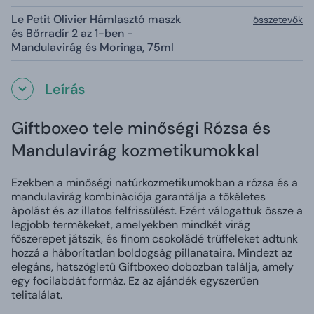
Le Petit Olivier Hámlasztó maszk
összetevők
és Bőrradír 2 az 1-ben -
Mandulavirág és Moringa, 75ml
Leírás
Giftboxeo tele minőségi Rózsa és
Mandulavirág kozmetikumokkal
Ezekben a minőségi natúrkozmetikumokban a rózsa és a
mandulavirág kombinációja garantálja a tökéletes
ápolást és az illatos felfrissülést. Ezért válogattuk össze a
legjobb termékeket, amelyekben mindkét virág
főszerepet játszik, és finom csokoládé trüffeleket adtunk
hozzá a háborítatlan boldogság pillanataira.
Mindezt az
elegáns, hatszögletű Giftboxeo dobozban találja, amely
egy focilabdát formáz. Ez az ajándék egyszerűen
telitalálat.