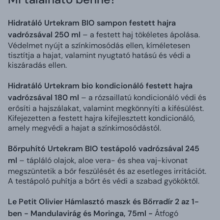
Hidratáló Urtekram BIO sampon festett hajra
vadrózsával 250 ml
– a festett haj tökéletes ápolása.
Védelmet nyújt a színkimosódás ellen, kíméletesen
tisztítja a hajat, valamint nyugtató hatású és védi a
kiszáradás ellen.
Hidratáló Urtekram bio kondicionáló festett hajra
vadrózsával 180 ml
– a rózsaillatú kondicionáló védi és
erősíti a hajszálakat, valamint megkönnyíti a kifésülést.
Kifejezetten a festett hajra kifejlesztett kondicionáló,
amely megvédi a hajat a színkimosódástól.
Bőrpuhító Urtekram BIO testápoló vadrózsával 245
ml
– tápláló olajok, aloe vera- és shea vaj-kivonat
megszüntetik a bőr feszülését és az esetleges irritációt.
A testápoló puhítja a bőrt és védi a szabad gyököktől.
Le Petit Olivier Hámlasztó maszk és Bőrradír 2 az 1-
ben - Mandulavirág és Moringa, 75ml -
Átfogó