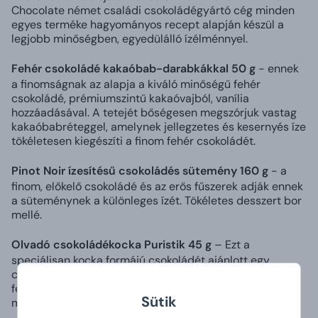
Chocolate német családi csokoládégyártó cég minden
egyes terméke hagyományos recept alapján készül a
legjobb minőségben, egyedülálló ízélménnyel.
Fehér csokoládé kakaóbab-darabkákkal 50 g
- ennek
a finomságnak az alapja a kiváló minőségű fehér
csokoládé, prémiumszintű kakaóvajból, vanília
hozzáadásával. A tetejét bőségesen megszórjuk vastag
kakaóbabréteggel, amelynek jellegzetes és kesernyés íze
tökéletesen kiegészíti a finom fehér csokoládét.
Pinot Noir ízesítésű csokoládés sütemény 160 g
- a
finom, előkelő csokoládé és az erős fűszerek adják ennek
a süteménynek a különleges ízét. Tökéletes desszert bor
mellé.
Olvadó csokoládékocka Puristik 45 g
– Ezt a
speciálisan kocka formájú csokoládét ajánlott egy
csésze meleg tejbe mártani és hagyni, hogy lassan
felolvadjon. Adja át magát az íze élvezetének, ami
Sütik
minden stresszt és feszültséget elfeledtet.