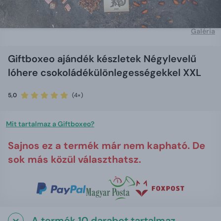
Galéria
Giftboxeo ajándék készletek Négylevelű
lóhere csokoládékülönlegességekkel XXL
5,0
(4×)
Mit tartalmaz a Giftboxeo?
Sajnos ez a termék már nem kapható. De
sok más közül választhatsz.
A termék 10 darabot tartalmaz