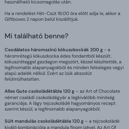
használható kicsomagolás után.
Ha a rendelést Hét-Csüt 16:00 óra előtt adja le, akkor a
Giftboxeo 2 napon belül kiszállítjuk.
Mi található benne?
Csodálatos háromszínű kókuszkockák 200 g
- a
háromrétegű kókuszkocka édes fondantból készült,
kókuszréteggel gazdagon megszórt, kézzel készítették, a
legfinomabb alapanyagokból és minden felesleges vegyi
alapú adalék nélkül. Ezért az ízük abszolút
felülmúlhatatlan.
Alles Gute csokoládétábla 120 g
– az Art of Chocolate
német családi csokoládégyár a legkiválóbb minőség
garanciája. A lágy tejcsokoládé hagyományos recept
szerint készül, a legfinomabb alapanyagokból.
Sült mandulás csokoládétábla 120 g
– a tejcsokoládé
kiváló kombinációja a mandula finom ízével. Az Art Of