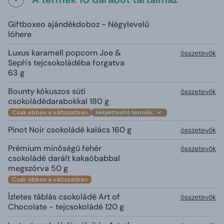
Giftboxeo ajándékdoboz - Négylevelű
lóhere
Luxus karamell popcorn Joe &
összetevők
Seph's tejcsokoládéba forgatva
63 g
Bounty kókuszos süti
összetevők
csokoládédarabokkal 180 g
Csak ebben a változatban
Helyettesítő termék:
Pinot Noir csokoládé kalács 160 g
összetevők
Prémium minőségű fehér
összetevők
csokoládé darált kakaóbabbal
megszórva 50 g
Csak ebben a változatban
Ízletes táblás csokoládé Art of
összetevők
Chocolate - tejcsokoládé 120 g