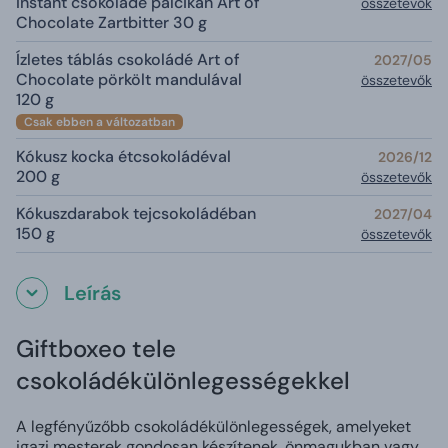
Instant csokoládé pálcikán Art of
összetevők
Chocolate Zartbitter 30 g
Ízletes táblás csokoládé Art of
2027/05
Chocolate pörkölt mandulával
összetevők
120 g
Csak ebben a változatban
Kókusz kocka étcsokoládéval
2026/12
200 g
összetevők
Kókuszdarabok tejcsokoládéban
2027/04
150 g
összetevők
Leírás
Giftboxeo tele
csokoládékülönlegességekkel
A legfényűzőbb csokoládékülönlegességek, amelyeket
igazi mesterek gondosan készítenek, önmagukban vagy