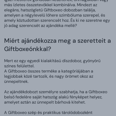
más ízletes összetevőkkel kombinálva.
Mindezt az
elegáns, hatszögletű Giftboxeo dobozban találja,
amelyen a négylevelű lóhere szimbóluma szerepel, és
amely köztudottan szerencsét hoz. És ki ne szeretne egy
jó adag szerencsét az ajándéka mellé?
Miért ajándékozza meg a szeretteit a
Giftboxeónkkal?
Mert ez egy egyedi kialakítású díszdoboz, gyönyörű
színes felülettel.
A Giftboxeo összes terméke a kategóriájában a
legjobbak közé tartozik, és nagy örömet okoz az
ünnepeltnek.
Az ajándékdobozt személyre szabhatja, ha a Giftboxeo
belső fedelére saját hatszög alakú fényképet helyez,
amelyet aztán az ünnepelt bárhová kitehet.
A Giftboxeo szép és praktikus tárolódobozként