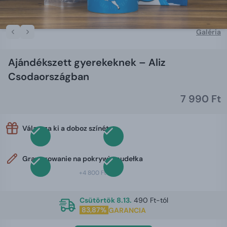
Galéria
Ajándékszett gyerekeknek – Aliz
Csodaországban
7 990 Ft
Válassza ki a doboz színét
Grawerowanie na pokrywie pudełka
+4 800 Ft
Csütörtök 8.13.
490 Ft-tól
83,87%
GARANCIA