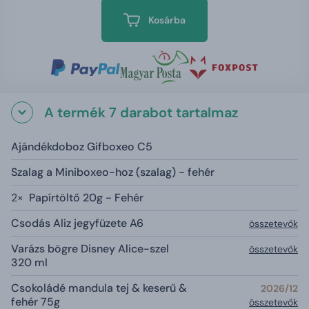
Kosárba
A termék 7 darabot tartalmaz
Ajándékdoboz Gifboxeo C5
Szalag a Miniboxeo-hoz (szalag) - fehér
2×
Papírtöltő 20g - Fehér
Csodás Aliz jegyfüzete A6
összetevők
Varázs bögre Disney Alice-szel
összetevők
320 ml
Csokoládé mandula tej & keserű &
2026/12
fehér 75g
összetevők