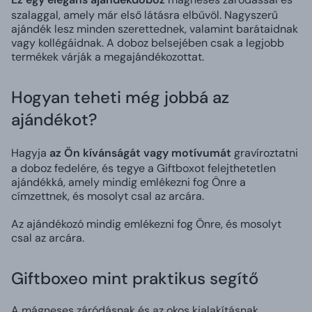
szalaggal, amely már első látásra elbűvöl. Nagyszerű
ajándék lesz minden szerettednek, valamint barátaidnak
vagy kollégáidnak. A doboz belsejében csak a legjobb
termékek várják a megajándékozottat.
Hogyan teheti még jobbá az
ajándékot?
Hagyja
az Ön kívánságát vagy motívumát
gravíroztatni
a doboz fedelére, és tegye a Giftboxot felejthetetlen
ajándékká, amely mindig emlékezni fog Önre a
címzettnek, és mosolyt csal az arcára.
Az ajándékozó mindig emlékezni fog Önre, és mosolyt
csal az arcára.
Giftboxeo mint praktikus segítő
A mágneses záródásnak és az okos kialakításnak