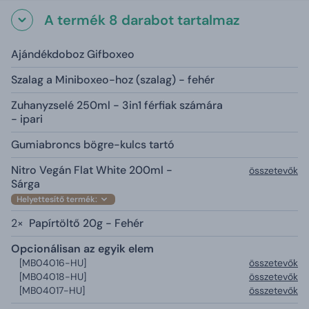
A termék 8 darabot tartalmaz
Ajándékdoboz Gifboxeo
Szalag a Miniboxeo-hoz (szalag) - fehér
Zuhanyzselé 250ml - 3in1 férfiak számára
- ipari
Gumiabroncs bögre-kulcs tartó
Nitro Vegán Flat White 200ml -
összetevők
Sárga
Helyettesítő termék:
2×
Papírtöltő 20g - Fehér
Opcionálisan az egyik elem
[MB04016-HU]
összetevők
[MB04018-HU]
összetevők
[MB04017-HU]
összetevők