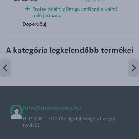
Profesionální přístup, vstřícné a velmi
milé jednání.
Doporučuji
A kategória legkelendőbb termékei
info@manboxeo.hu
H-P 8:30-17.00 (Az ügyfélszolgálat angol
nyelvű)