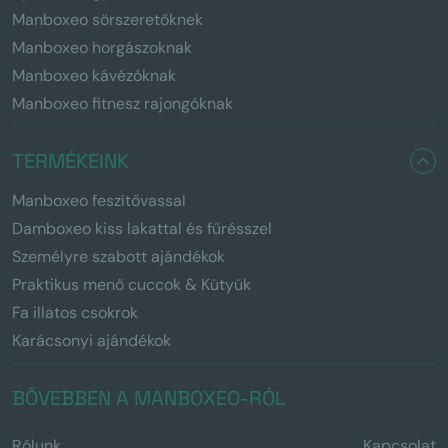
Manboxeo sörszeretőknek
Manboxeo horgászoknak
Manboxeo kávézóknak
Manboxeo fitnesz rajongóknak
TERMÉKEINK
Manboxeo feszítővassal
Damboxeo kiss lakattal és fűrésszel
Személyre szabott ajándékok
Praktikus menő cuccok & Kütyük
Fa illatos csokrok
Karácsonyi ajándékok
BŐVEBBEN A MANBOXEO-RÓL
Rólunk
Kapcsolat