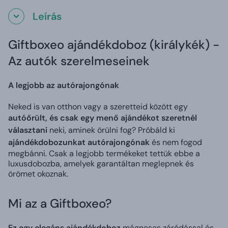
Leírás
Giftboxeo ajándékdoboz (királykék) -
Az autók szerelmeseinek
A legjobb az autórajongónak
Neked is van otthon vagy a szeretteid között egy
autóőrült, és csak egy menő ajándékot szeretnél
választani
neki, aminek örülni fog? Próbáld ki
ajándékdobozunkat autórajongónak
és nem fogod
megbánni. Csak a legjobb termékeket tettük ebbe a
luxusdobozba, amelyek garantáltan meglepnek és
örömet okoznak.
Mi az a Giftboxeo?
Ez egy elegáns ajándékdoboz
mágneses záródással és