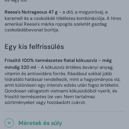
Reese's Nutrageous 47 g
- a dió, a mogyoróvaj, a
karamell és a csokoládé tökéletes kombinációja. A híres
amerikai Reese's márka ropogós szeletét gazdag
csokoládébevonat borítja.
Egy kis felfrissülés
Frissítő 100% természetes fiatal kókuszvíz - még
mindig 320 ml
- A kókuszvíz értékes ásványi anyag,
vitamin és antioxidáns forrás. Ráadásul sokkal jobb
hidratáló hatással rendelkezik, mint a hagyományos víz,
amit különösen egy intenzív edzés után fogsz értékelni.
Gondosan válogatott vietnami kókuszdióból nyerik, és
frissítő természetes íze van. Nem tartalmaz
sűrítményeket vagy hozzáadott cukrot.
Méretek és súly