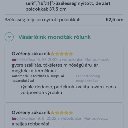
serif","16":11}">Szélesség nyitott, de zárt
polcokkal: 37,5 cm
Szélesség teljesen nyitott polcokkal:
52,5 cm
Vásárlóink mondták rólunk
Ověřený zákazník
értékelése 18. 10. 2022 a weboldalon Manboxeo.sk
gyors szállítás, tökéletes minőségű áru, ár
megfelel a terméknek
Automatikus fordítás a DeepL Ai
Eredeti szöveg
használatával
megtekintése
rýchle dodanie, perfektná kvalita tovaru, cena
zodpovedá výrobku
Ověřený zákazník
értékelése 19. 9. 2022 a weboldalon Manboxeo.cz
a teljes robbanás!