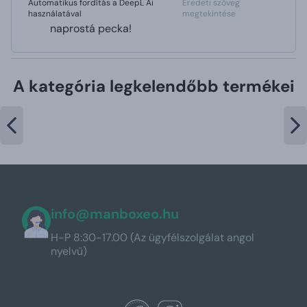
Automatikus fordítás a DeepL Ai
Eredeti szöveg
használatával
megtekintése
naprostá pecka!
A kategória legkelendőbb termékei
info@manboxeo.hu
H-P 8:30-17.00 (Az ügyfélszolgálat angol
nyelvű)