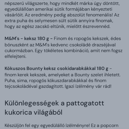
népszerű világszerte, hogy mindkét márka úgy döntött,
egyedülállóan amerikai sütik formájában kényezteti
vásárlóit. Az eredmény pedig abszolút fenomenális! Az
extra puha és selymesen sült sütik annyira finomak,
hogy az egész zacskó eltűnik, mielőtt észrevennéd.
M&M's - keksz 180 g -
Finom és ropogós kekszek, édes
bónuszként az M&M's kedvenc csokoládé drazséjával
cukormázban. Egy tökéletes kombináció, amit nem fogsz
elfelejteni.
Kókuszos Bounty keksz csokidarabkákkal 180 g
-
finom kerek kekszek, amelyeket a Bounty szelet ihletett.
Puha, sima, ropogós kókuszdarabkákkal és finom
tejcsokoládéval gazdagított. Igazi ízélmény vár rád!
Különlegességek a pattogatott
kukorica világából
Készüljön fel egy egyedülálló ízélményre! Ez a popcorn