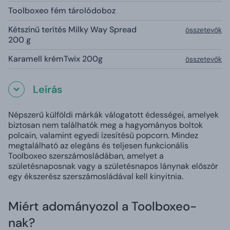
Toolboxeo fém tárolódoboz
Kétszínű terítés Milky Way Spread
összetevők
200 g
Karamell krémTwix 200g
összetevők
Leírás
Népszerű külföldi márkák válogatott édességei, amelyek
biztosan nem találhatók meg a hagyományos boltok
polcain, valamint egyedi ízesítésű popcorn. Mindez
megtalálható az elegáns és teljesen funkcionális
Toolboxeo szerszámosládában, amelyet a
születésnaposnak vagy a születésnapos lánynak először
egy ékszerész szerszámosládával kell kinyitnia.
Miért adományozol a Toolboxeo-
nak?