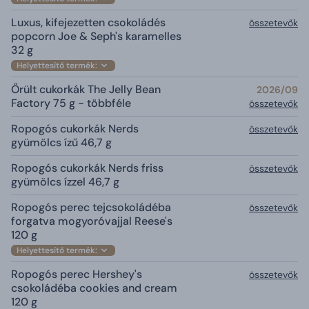
Luxus, kifejezetten csokoládés
összetevők
popcorn Joe & Seph's karamelles
32 g
Helyettesítő termék:
Őrült cukorkák The Jelly Bean
2026/09
Factory 75 g - többféle
összetevők
Ropogós cukorkák Nerds
összetevők
gyümölcs ízű 46,7 g
Ropogós cukorkák Nerds friss
összetevők
gyümölcs ízzel 46,7 g
Ropogós perec tejcsokoládéba
összetevők
forgatva mogyoróvajjal Reese's
120 g
Helyettesítő termék:
Ropogós perec Hershey's
összetevők
csokoládéba cookies and cream
120 g