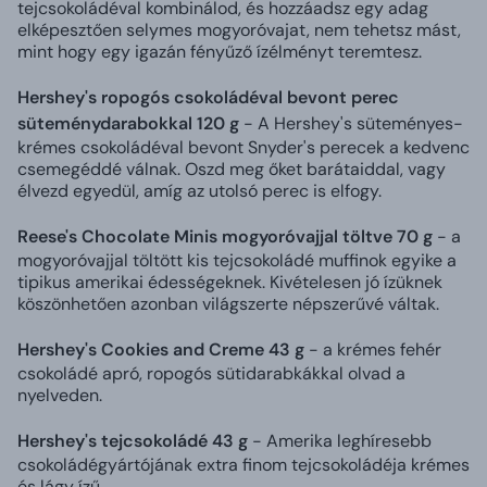
tejcsokoládéval kombinálod, és hozzáadsz egy adag
elképesztően selymes mogyoróvajat, nem tehetsz mást,
mint hogy egy igazán fényűző ízélményt teremtesz.
Hershey's ropogós csokoládéval bevont perec
süteménydarabokkal 120 g
- A Hershey's süteményes-
krémes csokoládéval bevont Snyder's perecek a kedvenc
csemegéddé válnak. Oszd meg őket barátaiddal, vagy
élvezd egyedül, amíg az utolsó perec is elfogy.
Reese's Chocolate Minis mogyoróvajjal töltve 70 g
- a
mogyoróvajjal töltött kis tejcsokoládé muffinok egyike a
tipikus amerikai édességeknek. Kivételesen jó ízüknek
köszönhetően azonban világszerte népszerűvé váltak.
Hershey's Cookies and Creme 43 g
- a krémes fehér
csokoládé apró, ropogós sütidarabkákkal olvad a
nyelveden.
Hershey's tejcsokoládé 43 g
- Amerika leghíresebb
csokoládégyártójának extra finom tejcsokoládéja krémes
és lágy ízű.