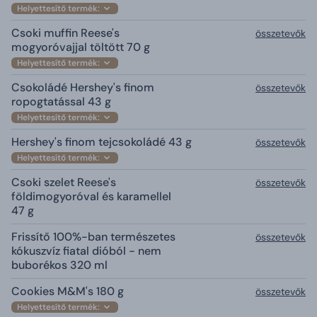
Helyettesítő termék:
Csoki muffin Reese's
összetevők
mogyoróvajjal töltött 70 g
Helyettesítő termék:
Csokoládé Hershey's finom
összetevők
ropogtatással 43 g
Helyettesítő termék:
Hershey's finom tejcsokoládé 43 g
összetevők
Helyettesítő termék:
Csoki szelet Reese's
összetevők
földimogyoróval és karamellel
47 g
Frissítő 100%-ban természetes
összetevők
kókuszvíz fiatal dióból - nem
buborékos 320 ml
Cookies M&M's 180 g
összetevők
Helyettesítő termék: