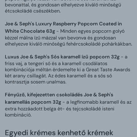
bevonattal, és gondosan elhelyezve kiváló minőségű
étcsokoládé csészékben.
Joe & Seph's Luxury Raspberry Popcorn Coated in
White Chocolate 63g
- Minden egyes popcorn golyó
kézzel málna ízű mázzal van bevonva és gondosan
elhelyezve kiváló minőségű fehércsokoládé pohárkákban.
Luxus Joe & Seph's Sós karamell ízű popcorn 32g
- a
friss vaj, a tengeri só és a karamell csodálatos
kombinációja méltán érdemelte ki a Great Taste Awards
két arany csillagát. Az édes karamell és a sós só
kontrasztja sosem unalmas.
Fényűző, kifejezetten csokoládés Joe & Seph's
karamellás popcorn 32g
- a legfinomabb karamell és az
extra hozzáadott belga ét- és tejcsokoládé isteni
kombináció.
Egyedi krémes kenhető krémek