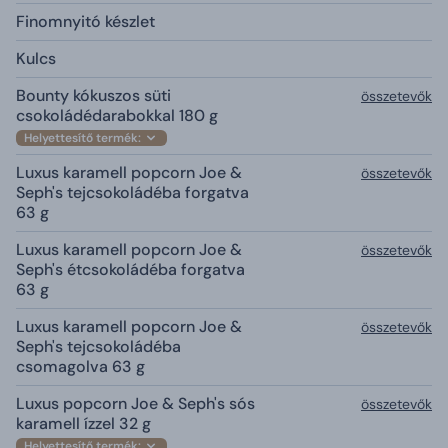
Finomnyitó készlet
Kulcs
Bounty kókuszos süti
összetevők
csokoládédarabokkal 180 g
Helyettesítő termék:
Luxus karamell popcorn Joe &
összetevők
Seph's tejcsokoládéba forgatva
63 g
Luxus karamell popcorn Joe &
összetevők
Seph's étcsokoládéba forgatva
63 g
Luxus karamell popcorn Joe &
összetevők
Seph's tejcsokoládéba
csomagolva 63 g
Luxus popcorn Joe & Seph's sós
összetevők
karamell ízzel 32 g
Helyettesítő termék: