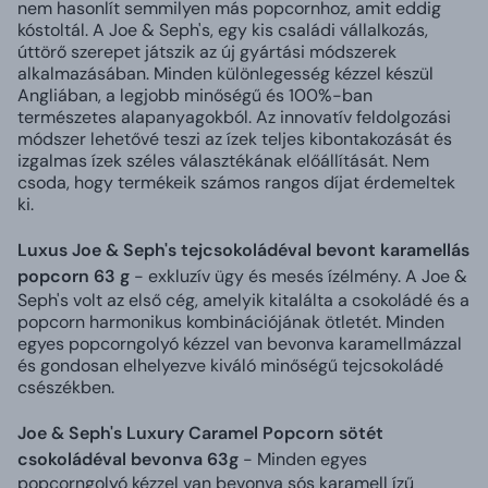
nem hasonlít semmilyen más popcornhoz, amit eddig
kóstoltál. A Joe & Seph's, egy kis családi vállalkozás,
úttörő szerepet játszik az új gyártási módszerek
alkalmazásában. Minden különlegesség kézzel készül
Angliában, a legjobb minőségű és 100%-ban
természetes alapanyagokból. Az innovatív feldolgozási
módszer lehetővé teszi az ízek teljes kibontakozását és
izgalmas ízek széles választékának előállítását. Nem
csoda, hogy termékeik számos rangos díjat érdemeltek
ki.
Luxus Joe & Seph's tejcsokoládéval bevont karamellás
popcorn 63 g
- exkluzív ügy és mesés ízélmény. A Joe &
Seph's volt az első cég, amelyik kitalálta a csokoládé és a
popcorn harmonikus kombinációjának ötletét. Minden
egyes popcorngolyó kézzel van bevonva karamellmázzal
és gondosan elhelyezve kiváló minőségű tejcsokoládé
csészékben.
Joe & Seph's Luxury Caramel Popcorn sötét
csokoládéval bevonva 63g
- Minden egyes
popcorngolyó kézzel van bevonva sós karamell ízű