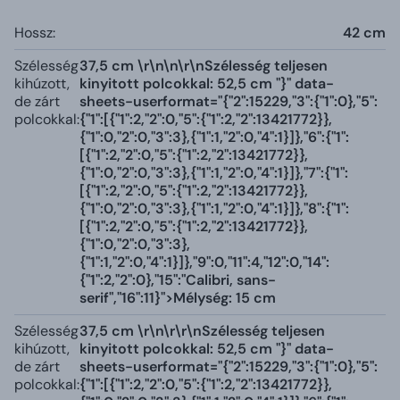
Hossz:
42 cm
Szélesség
37,5 cm \r\n\n\r\nSzélesség teljesen
kihúzott,
kinyitott polcokkal: 52,5 cm "}" data-
de zárt
sheets-userformat="{"2":15229,"3":{"1":0},"5":
polcokkal:
{"1":[{"1":2,"2":0,"5":{"1":2,"2":13421772}},
{"1":0,"2":0,"3":3},{"1":1,"2":0,"4":1}]},"6":{"1":
[{"1":2,"2":0,"5":{"1":2,"2":13421772}},
{"1":0,"2":0,"3":3},{"1":1,"2":0,"4":1}]},"7":{"1":
[{"1":2,"2":0,"5":{"1":2,"2":13421772}},
{"1":0,"2":0,"3":3},{"1":1,"2":0,"4":1}]},"8":{"1":
[{"1":2,"2":0,"5":{"1":2,"2":13421772}},
{"1":0,"2":0,"3":3},
{"1":1,"2":0,"4":1}]},"9":0,"11":4,"12":0,"14":
{"1":2,"2":0},"15":"Calibri, sans-
serif","16":11}">Mélység: 15 cm
Szélesség
37,5 cm \r\n\r\r\nSzélesség teljesen
kihúzott,
kinyitott polcokkal: 52,5 cm "}" data-
de zárt
sheets-userformat="{"2":15229,"3":{"1":0},"5":
polcokkal:
{"1":[{"1":2,"2":0,"5":{"1":2,"2":13421772}},