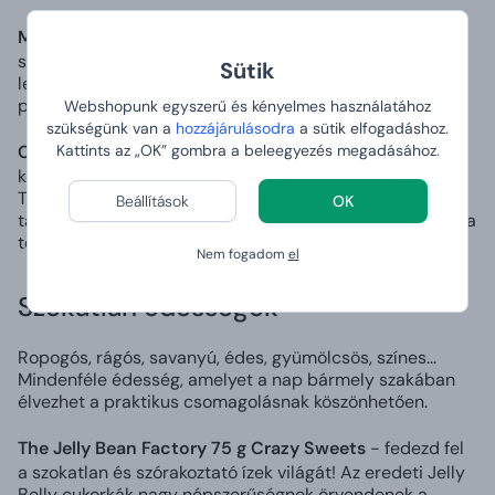
Milky Way Chocolate Spread 200 g
- bársonyosan
sima, kéttónusú krémkenyér, amely a tej és a csokoládé
Sütik
legjavát ötvözi. Kenje frissen pirított pirítósra,
palacsintára vagy gofrira, és élvezze az igazi élvezetet.
Webshopunk egyszerű és kényelmes használatához
szükségünk van a
hozzájárulásodra
a sütik elfogadáshoz.
Caramel Twix Spread 200 g
- Csodálatosan sima
Kattints az „OK” gombra a beleegyezés megadásához.
kenhető krém, amelynek íze pont olyan, mint a kedvenc
Twix szeletének. Apró ropogós kekszdarabkákat
Beállítások
OK
tartalmaz, amelyek tökéletesen kiegészítik a lágy és sima
textúrát.
Nem fogadom
el
Szokatlan édességek
Ropogós, rágós, savanyú, édes, gyümölcsös, színes...
Mindenféle édesség, amelyet a nap bármely szakában
élvezhet a praktikus csomagolásnak köszönhetően.
The Jelly Bean Factory 75 g Crazy Sweets
- fedezd fel
a szokatlan és szórakoztató ízek világát! Az eredeti Jelly
Belly cukorkák nagy népszerűségnek örvendenek a