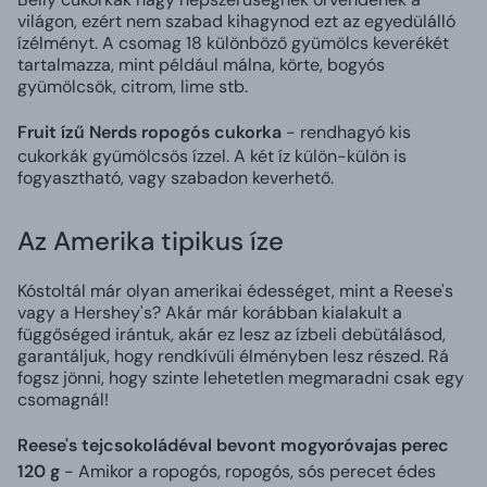
világon, ezért nem szabad kihagynod ezt az egyedülálló
ízélményt. A csomag 18 különböző gyümölcs keverékét
tartalmazza, mint például málna, körte, bogyós
gyümölcsök, citrom, lime stb.
Fruit ízű Nerds ropogós cukorka
- rendhagyó kis
cukorkák gyümölcsös ízzel. A két íz külön-külön is
fogyasztható, vagy szabadon keverhető.
Az Amerika tipikus íze
Kóstoltál már olyan amerikai édességet, mint a Reese's
vagy a Hershey's? Akár már korábban kialakult a
függőséged irántuk, akár ez lesz az ízbeli debütálásod,
garantáljuk, hogy rendkívüli élményben lesz részed. Rá
fogsz jönni, hogy szinte lehetetlen megmaradni csak egy
csomagnál!
Reese's tejcsokoládéval bevont mogyoróvajas perec
120 g
- Amikor a ropogós, ropogós, sós perecet édes